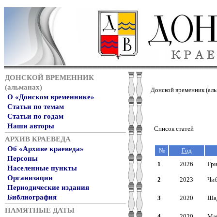
ДОНСКОЙ ВРЕМЕННИК
(альманах)
Донской временник (аль
О «Донском временнике»
Статьи по темам
Статьи по годам
Наши авторы
Список статей
АРХИВ КРАЕВЕДА
Об «Архиве краеведа»
№
Год
Персоны
1
2026
Гри
Населенные пункты
Организации
2
2023
Чиб
Периодические издания
Библиография
3
2020
Шад
ПАМЯТНЫЕ ДАТЫ
4
2020
Мак