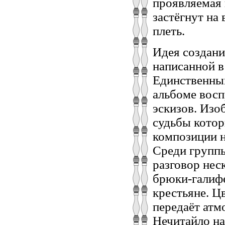
проявляемая 
застёгнут на 
плеть.
Идея создани
написанной в
Единственный
альбоме восп
эскизов. Изо
судьбы котор
композиции н
Среди групп
разговор нес
брюки-галифе
крестьяне. Ц
передаёт атм
Нечитайло на