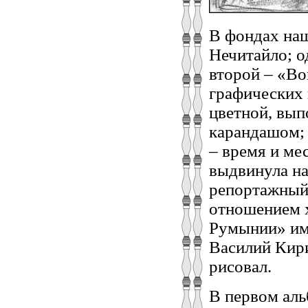
В фондах наш
Нечитайло; о
второй – «Во
графических 
цветной, вып
карандашом; 
– время и ме
выдвинула на
репортажный 
отношением х
Румынии» име
Василий Кири
рисовал.
В первом ал