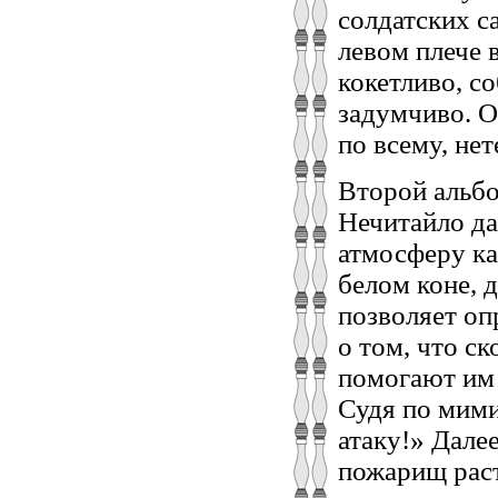
солдатских с
левом плече 
кокетливо, с
задумчиво. О
по всему, не
Второй альбо
Нечитайло д
атмосферу ка
белом коне, 
позволяет оп
о том, что ск
помогают им 
Судя по мими
атаку!» Дале
пожарищ раст