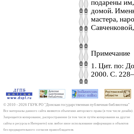
подарены им,
домой. Именн
мастера, на
Савченковой,
Примечание
1. Цит. по: Д
2000. С. 228
© 2010 -
2026
ГБУК РО "Донская государственная публичная библиотека"
Все материалы данного сайта являются объектами авторского права (в том числе дизайн).
Запрещается копирование, распространение (в том числе путём копирования на другие
сайты и ресурсы в Интернете) или любое иное использование информации и объектов
без предварительного согласия правообладателя.