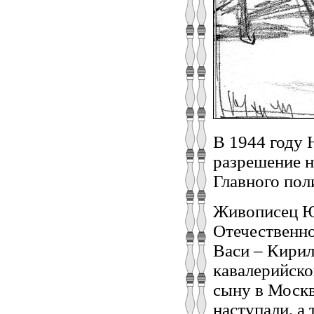
В 1944 году 
разрешение н
Главного пол
Живописец Ю
Отечественно
Васи – Кирил
кавалерийско
сыну в Москв
наступали, а