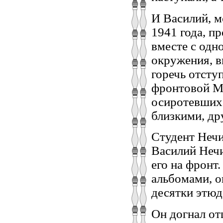
И Василий, м
1941 года, п
вместе с одн
окружения, в
горечь отсту
фронтовой М
осиротевших 
близкими, д
Студент Нечи
Василий Нечи
его на фронт
альбомами, о
десятки этюд
Он догнал от