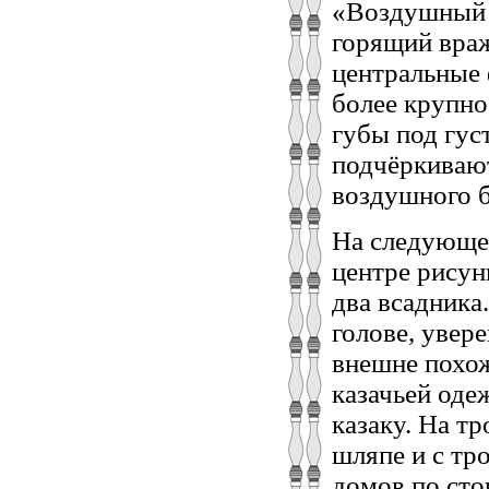
«Воздушный б
горящий враж
центральные 
более крупно
губы под гус
подчёркиваю
воздушного б
На следующем
центре рисун
два всадника.
голове, увер
внешне похож
казачьей оде
казаку. На т
шляпе и с тр
домов по сто