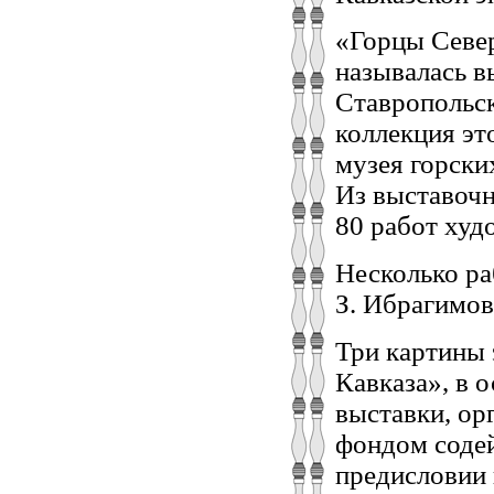
«Горцы Север
называлась в
Ставропольск
коллекция эт
музея горски
Из выставочн
80 работ худ
Несколько р
З. Ибрагимов
Три картины
Кавказа», в 
выставки, о
фондом содей
предисловии 