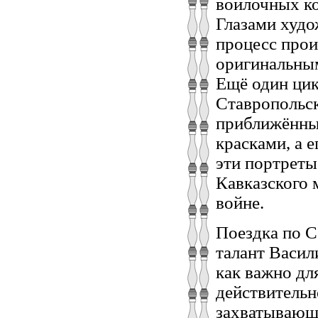
войлочных ко
Глазами худ
процесс прои
оригинальным
Ещё один цик
Ставропольск
приближённы
красками, а 
эти портреты
Кавказского 
войне.
Поездка по 
талант Васил
как важно дл
действительн
захватывающе