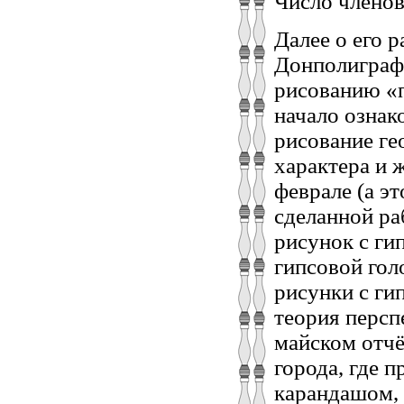
Число членов
Далее о его 
Донполиграфш
рисованию «п
начало ознак
рисование ге
характера и 
феврале (а эт
сделанной ра
рисунок с ги
гипсовой гол
рисунки с ги
теория перспе
майском отчё
города, где 
карандашом, 