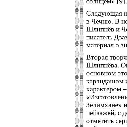
солнцем» [9].
Следующая н
в Чечню. В н
Шлипнёв и Че
писатель Дза
материал о з
Вторая творч
Шлипнёва. Он
основном это
карандашом и
характером –
«Изготовлени
Зелимхане» и
пейзажей, с 
отметить сер