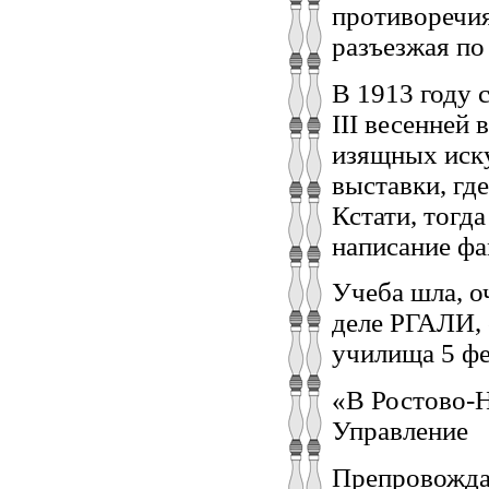
противоречия
разъезжая по
В 1913 году 
III весенней
изящных иску
выставки, гд
Кстати, тогд
написание фа
Учеба шла, о
деле РГАЛИ, 
училища 5 фе
«В Ростово-Н
Управление
Препровождая