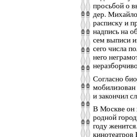
просьбой о в
дер. Михайл
расписку и п
надпись на о
сем выписи и
сего числа п
него неграмо
неразборчиво –
Согласно био
мобилизован 
и закончил с
В Москве он 
родной город
году женится
кинотеатров 