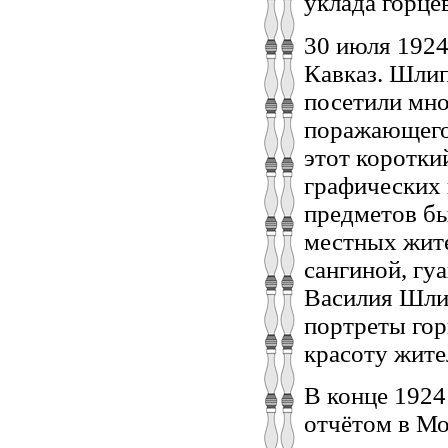
уклада горце
30 июля 1924
Кавказ. Шлип
посетили мно
поражающего 
этот коротки
графических 
предметов бы
местных жите
сангиной, гу
Василия Шли
портреты гор
красоту жите
В конце 1924
отчётом в Мо