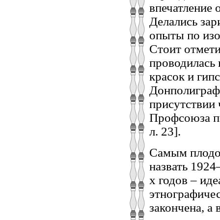
впечатление 
Делались зар
опыты по изо
Стоит отмети
проводилась 
красок и гип
Донполиграфш
присутствии
Профсоюза пе
л. 23].
Самым плодо
назвать 1924
х годов – ид
этнографичес
закончена, а