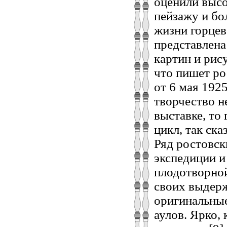
оценили высо
пейзажу и бо
жизни горцев
представлена
картин и рис
что пишет ро
от 6 мая 192
творчество н
выставке, то
цикл, так ск
Ряд ростовск
экспедиции и
плодотворной
своих выдерж
оригинальные
аулов. Ярко,