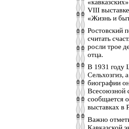
«кавказских»
VIII выставк
«Жизнь и бы
Ростовский 
считать счас
росли трое д
отца.
В 1931 году 
Сельхозгиз, а
биографии он
Всесоюзной с
сообщается о
выставках в 
Важно отмети
Кавказской э