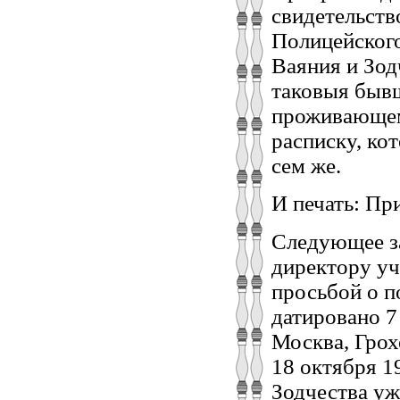
свидетельств
Полицейског
Ваяния и Зод
таковыя быв
проживающему
расписку, ко
сем же.
И печать: При
Следующее з
директору уч
просьбой о п
датировано 7
Москва, Грох
18 октября 1
Зодчества уж