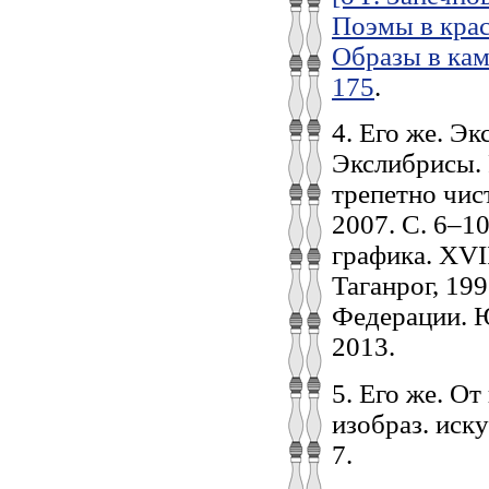
Поэмы в краск
Образы в камн
175
.
4. Его же. Э
Экслибрисы. 
трепетно чист
2007. С. 6–1
графика. XVII
Таганрог, 19
Федерации. Юг
2013.
5. Его же. О
изобраз. иск
7.