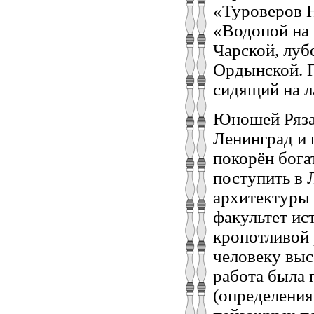
«Туроверов Н
«Водопой на 
Чарской, луб
Ордынской. П
сидящий на л
Юношей Рязан
Ленинград и 
покорён бога
поступить в 
архитектуры 
факультет ис
кропотливой 
человеку выс
работа была 
(определения