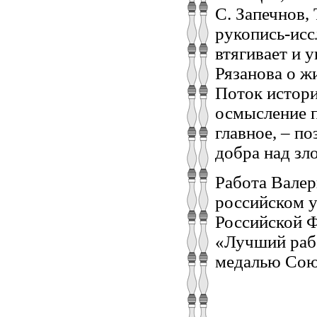
С. Запечнов,
рукопись-исс
втягивает и у
Рязанова о ж
Поток истори
осмысление п
главное, – п
добра над зл
Работа Валер
российском у
Российской Ф
«Лучший рабо
медалью Сою