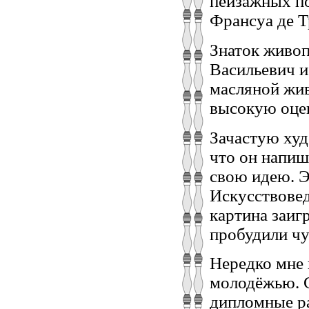
пейзажных п
Франсуа де Т
Знаток живоп
Васильевич и
масляной жи
высокую оцен
Зачастую худ
что он напише
свою идею. Э
Искусствовед 
картина заиг
пробудили чу
Нередко мне 
молодёжью. С
дипломные ра