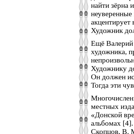
найти зёрна 
неуверенные 
акцентирует 
Художник дол
Ещё Валерий 
художника, п
непроизвольн
Художнику до
Он должен ис
Тогда эти чу
Многочисленн
местных изда
«Донской вре
альбомах [4]
Скопцов, В. М