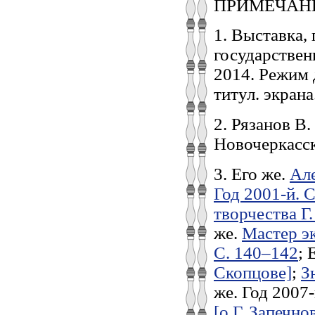
ПРИМЕЧАН
1. Выставка,
государствен
2014. Режим д
титул. экрана
2. Рязанов В.
Новочеркасск
3. Его же.
Але
Год 2001-й. 
творчества Г.
же.
Мастер эк
С. 140–142
; 
Скопцове]
;
З
же. Год 2007-
[о Г. Запечно