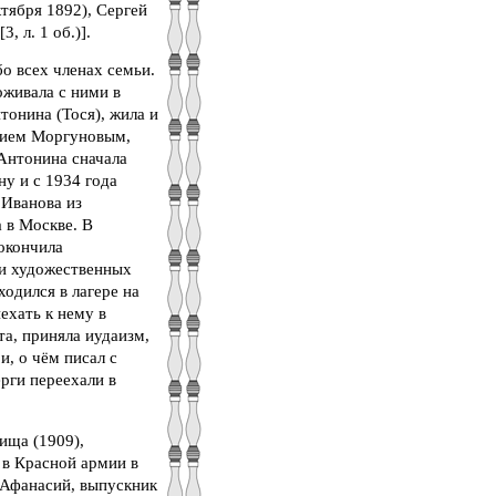
ктября 1892), Сергей
, л. 1 об.)].
о всех членах семьи.
оживала с ними в
тонина (Тося), жила и
трием Моргуновым,
Антонина сначала
у и с 1934 года
 Иванова из
а в Москве. В
окончила
ии художественных
одился в лагере на
иехать к нему в
а, приняла иудаизм,
, о чём писал с
рги переехали в
ища (1909),
 в Красной армии в
 Афанасий, выпускник