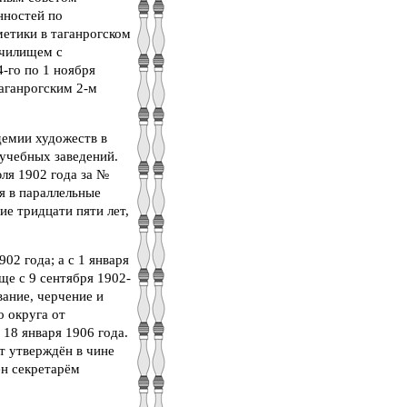
нностей по
етики в таганрогском
училищем с
-го по 1 ноября
аганрогским 2-м
демии художеств в
 учебных заведений.
ля 1902 года за №
я в параллельные
ие тридцати пяти лет,
02 года; а с 1 января
ще с 9 сентября 1902-
вание, черчение и
о округа от
 18 января 1906 года.
т утверждён в чине
ен секретарём