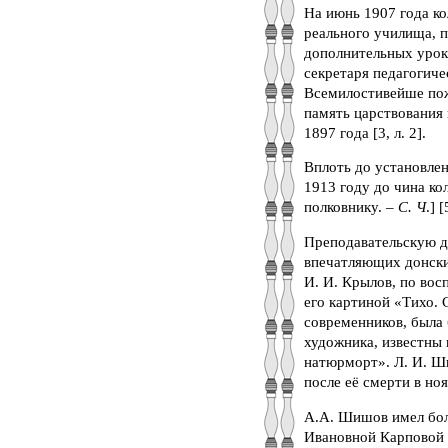
На июнь 1907 года к
реального училища, по
дополнительных урока
секретаря педагогиче
Всемилостивейше пожа
память царствования 
1897 года [3, л. 2].
Вплоть до установлен
1913 году до чина ко
полковнику. –
С. Ч
.] [
Преподавательскую д
впечатляющих донски
И. И. Крылов, по во
его картиной «Тихо. 
современников, была 
художника, известны 
натюрморт». Л. И. Ш
после её смерти в ноя
А.А. Шишов имел бол
Ивановной Карповой 