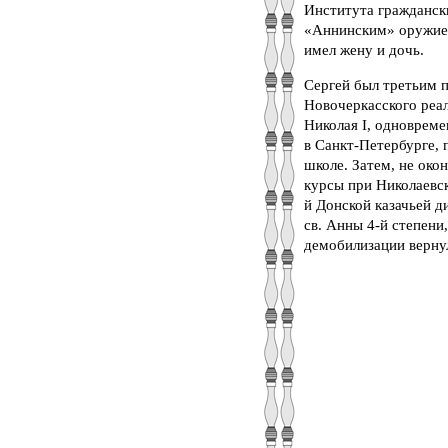
Института граждански
«Аннинским» оружием,
имел жену и дочь.
Сергей был третьим 
Новочеркасского реа
Николая I, одновреме
в Санкт-Петербурге, 
школе. Затем, не ок
курсы при Николаевс
й Донской казачьей д
св. Анны 4-й cтепени,
демобилизации вернул