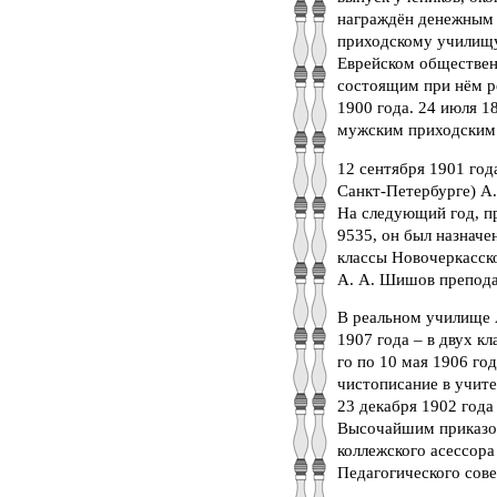
награждён денежным 
приходскому училищу
Еврейском обществен
состоящим при нём р
1900 года. 24 июля 
мужским приходским
12 сентября 1901 год
Санкт-Петербурге) А
На следующий год, п
9535, он был назнач
классы Новочеркасског
А. А. Шишов препода
В реальном училище А
1907 года – в двух к
го по 10 мая 1906 го
чистописание в учите
23 декабря 1902 года
Высочайшим приказом 
коллежского асессора
Педагогического совет