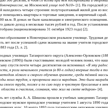
ью 500 десятин, и «
дом со всеми при нём постройками и дворовы
Новочеркасске, на Московской улице под №10
» [1]. На городской 
ей находилось четыре строения: полутораэтажный жилой дом из вос
де помещались квартиры и торговые заведения, и кирпичный сарай
00 кв.м. В домах не было канализации и электрического освещения.
то давало доход в несколько тысяч рублей в год. После установлени
тобрана (национализирована 31 октября 1923 года) [2].
ил образование в Новочеркасском реальном училище. Трудовая де
ать лет после успешной сдачи экзамена на звание учителя городско
83 года [3, л. 2].
ародных училищах Таганрогского округа (Алексеево-Орловском (18
евском (1890)) были счастливыми: молодой человек понял, что наш
сыну спустя почти четыре десятилетия он вспоминал: «
Я эту радо
ости, в роли начального учителя (в 80-х годах) впервые тогда в т
етодом лёгкого и скорого обучения грамоте, среди тёмной массы
лоды моих трудов, и прозревала
масса народная. Это была награда
ьзы своего труда, позже и по сию пору я чувствую бросаемые в ме
 области я счастлив, сознавая, что жил на свете недаром
» [4].
ь лет службы А. А. Шишова прошли в учебных заведениях Таганро
ородское мужское приходское училище учителем 1 августа 1890 год
ончивших курс, 10 марта 1893 года таганрогским окружным учили