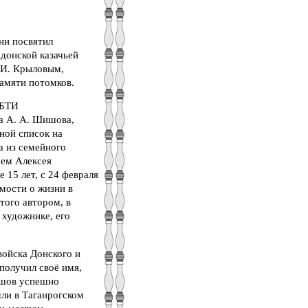
ни посвятил
донской казачьей
 И. Крыловым,
памяти потомков.
 БТИ
а А. А. Шишова,
ной список на
а из семейного
сем Алексея
15 лет, с 24 февраля
мости о жизни в
того автором, в
 художнике, его
войска Донского и
получил своё имя,
ишов успешно
мли в Таганрогском