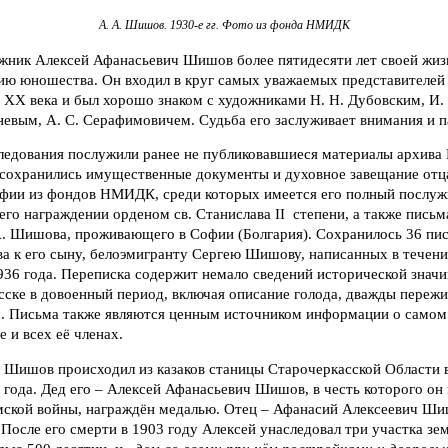
А. А. Шишов. 1930-е гг. Фото из фонда НМИДК
жник Алексей Афанасьевич Шишов более пятидесяти лет своей жиз
ию юношества. Он входил в круг самых уважаемых представителей 
а ХХ века и был хорошо знаком с художниками Н. Н. Дубовским, И.
невым, А. С. Серафимовичем. Судьба его заслуживает внимания и 
ледования послужили ранее не публиковавшиеся материалы архива
де сохранились имущественные документы и духовное завещание отц
фии из фондов НМИДК, среди которых имеется его полный послуж
 его награждении орденом св. Станислава II степени, а также письм
 А. Шишова, проживающего в Софии (Болгария). Сохранилось 36 пи
 к его сыну, белоэмигранту Сергею Шишову, написанных в течение 
936 года. Переписка содержит немало сведений исторической значи
ске в довоенный период, включая описание голода, дважды пережи
х. Письма также являются ценным источником информации о самом
 и всех её членах.
 Шишов происходил из казаков станицы Старочеркасской Области 
 года. Дед его – Алексей Афанасьевич Шишов, в честь которого он 
ской войны, награждён медалью. Отец – Афанасий Алексеевич Ш
 После его смерти в 1903 году Алексей унаследовал три участка зе