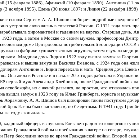
ай (15 февраля 1886), Афанасий (10 февраля 1890), Антонина (11 о
р (3 ноября 1895), Елена (30 июня 1897) и Лидия (22 декабря 1898) [3
ске с сыном Сергеем А. А. Шишов сообщает подробные сведения об
чно устроили свою жизнь в советской России. С 1921 года мать пр
 зарабатывала хиромантией и гаданием на картах. Старшая дочь, Ан
до 1923 года, а затем в Москве со своим мужем, профессором Дми
Всесоюзном доме Центросоюза потребительской кооперации СССР. 
ружка на фабрике художественных игрушек, затем изучала медицин
 врачом. Младшая дочь Лидия в 1922 году вышла замуж за Георгия
 развелась и вышла замуж за Василия Еманова, с 1924 года она жил
 дочерям Антонине и Лидии переехала и мать. Средняя дочь Елена 
. Она жила в Ростове и в начале 20-х годов работала в Управлен
Её первый муж Александр Хлебников, после Гражданской войны нах
ыл освобождён, но с женой развелся, не простив, что отказалась пр
на вышла замуж в 1923 году за Илью Гринберга, юриста и музыкант
ь Абрамовну. А. А. Шишов был шокирован таким поступком дочери
ой брак Елены был счастливым, но бездетным. В 1941 году Гринбе
ом же году скончалась.
, кадровый офицер, выпускник Елизаветградского юнкерского учил
нчания Гражданской войны и пребывания в лагере на севере, служил
н Пётр бесследно исчез во время Гражданской войны. Второй сын,