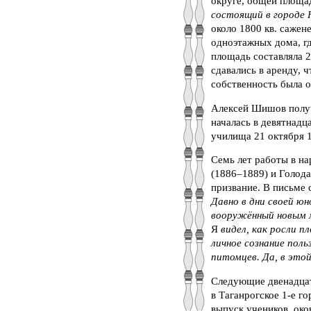
округе, общей площад
состоящий в городе 
около 1800 кв. сажен
одноэтажных дома, г
площадь составляла 2
сдавались в аренду, ч
собственность была о
Алексей Шишов получ
началась в девятнадц
училища 21 октября 18
Семь лет работы в н
(1886–1889) и Голода
призвание. В письме 
Давно в
дни своей юн
вооружённый новым м
Я
видел, как росли п
личное сознание пол
питомцев. Да, в этой
Следующие двенадцат
в Таганрогское 1-е г
выпуск учеников, ок