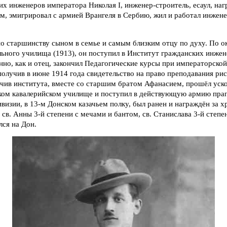
х инженеров императора Николая I, инженер-строитель, есаул, на
 эмигрировал с армией Врангеля в Сербию, жил и работал инженер
по старшинству сыном в семье и самым близким отцу по духу. По о
льного училища (1913), он поступил в Институт гражданских инже
нно, как и отец, закончил Педагогические курсы при императорско
получив в июне 1914 года свидетельство на право преподавания ри
ончив института, вместе со старшим братом Афанасием, прошёл ус
ком кавалерийском училище и поступил в действующую армию прап
ивизии, в 13-м Донском казачьем полку, был ранен и награждён за 
 св. Анны 3-й степени с мечами и бантом, св. Станислава 3-й степе
ся на Дон.