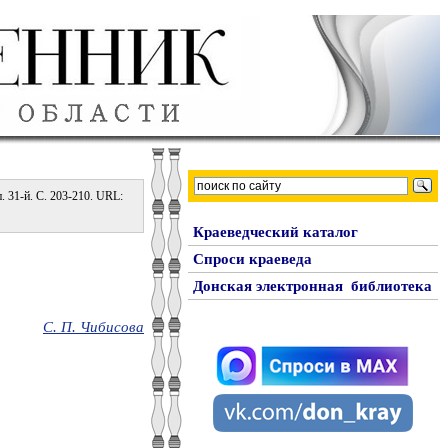
. 31-й. C. 203-210. URL:
Краеведческий каталог
Спроси краеведа
Донская электронная библиотека
С. П. Чибисова