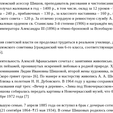
оллежский асессор Шишов, преподаватель рисования и чистописани
лучал жалованья в год – 1400 р., в том числе, оклад за 12 уроков –7
 – 240 р., прибавочных – 130 р., за классного наставника – 160 р.,
ского совета – 120 р. За отлично усердную и ревностную службу 
лован орденом св. Станислава 3-й степени (1906) и награждён ме
императора Александра III (1896) и тёмно-бронзовой за Всеобщую
ия советской власти он продолжал трудиться в реальном училище,
ллежского советника [гражданский чин 6-го класса, соответствующ
5].
еятельность Алексей Афанасьевич сочетал с занятиями живописью.
х пейзажей, проникнутых искренней любовью к родной природе. 
споминаниям Лидии Ивановны Шишовой, второй жены художника, по
Скоро грянет гроза» [6]. По манере и мастерству живопись А. А. 
близка к полотнам Н. Н. Дубовского. В 1964 году у вдовы сохранял
названия ещё трех: «Вечер в деревне», «Зима под Новочеркасском
ишова собиралась передать картины в Новочеркасский музей, что 
бре 1972 года [7]
ьшую семью. 7 апреля 1885 года он вступил в брак с дочерью сот
(21 сентября 1864–☨15 мая 1934). В семье Шишовых родилось семе