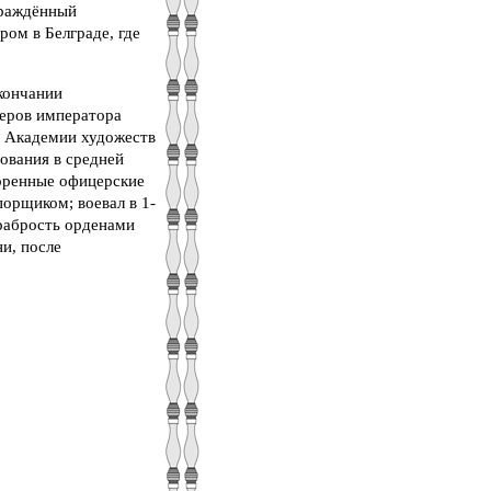
граждённый
ом в Белграде, где
кончании
неров императора
й Академии художеств
сования в средней
коренные офицерские
орщиком; воевал в 1-
храбрость орденами
ни, после