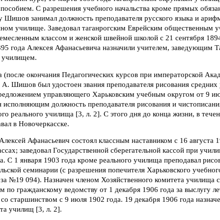
пособием. С разрешения учебного начальства кроме прямых обяза
 Шишов занимал должность преподавателя русского языка и арифм
ном училище. Заведовал таганрогским Еврейским общественным 
емесленным классом и женской швейной школой с 21 сентября 1894
1895 года Алексея Афанасьевича назначили учителем, заведующим Т
 училищем.
а (после окончания Педагогических курсов при императорской Ака
. А. Шишов был удостоен звания преподавателя рисования средних
редложением управляющего Харьковским учебным округом от 9 ию
ен исполняющим должность преподавателя рисования и чистописани
о реального училища [3, л. 2]. С этого дня до конца жизни, в течен
вал в Новочеркасске.
лексей Афанасьевич состоял классным наставником с 16 августа 19
лассах; заведовал Государственной сберегательной кассой при учили
да. С 1 января 1903 года кроме реального училища преподавал рисо
льской семинарии (с разрешения попечителя Харьковского учебног
 за №19 094). Назначен членом Хозяйственного комитета училища с
по гражданскому ведомству от 1 декабря 1906 года за выслугу ле
 со старшинством с 9 июля 1902 года. 19 декабря 1906 года назнач
а училищ [3, л. 2].