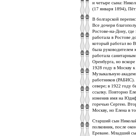
и четыре сына: Никол
(17 января 1894), Пёт
В болгарской перепи
Все дочери благополу
Ростове-на-Дону, где
работала в Ростове 
который работал во 
была руководителем к
работала санитарным
Оренбурга, но вскоре
1928 году в Москву к
Музыкальную академию
работников (РАБИС). 
севере; в 1922 году б
ссылку. Повторно Еле
изменив имя на Юдиф
горечью Сергею. Втор
Москву, но Елена в т
Старший сын Николай
полковник, после око
Ереване. Младший сы