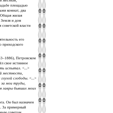
м местом,
усадьбе площадью
ьми комнат, два
. Общая жилая
 Земля и дом
я советской власти
ятельность его
го приходского
83–1886), Петровском
ёл свое истинное
сть испытал.
<...>
ой местности,
 глухой слободы
. <...>
 за мои труды,
ня лавры бывших моих
га. Он был назначен
а. За примерный
щным советом