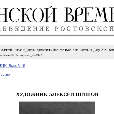
Алексей Шишов // Донской временник / Дон. гос. публ. б-ка. Ростов-на-Дону, 2022. Вып
/article/m19/1/art.aspx?art_id=1927
К. Вып. 31-й
усство
ХУДОЖНИК АЛЕКСЕЙ ШИШОВ