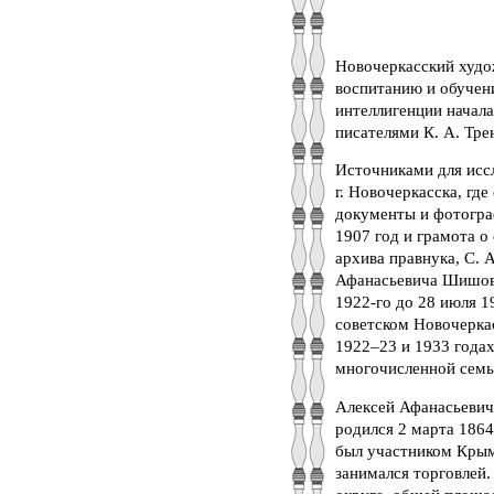
Новочеркасский худо
воспитанию и обучен
интеллигенции начал
писателями К. А. Тре
Источниками для исс
г. Новочеркасска, г
документы и фотогра
1907 год и грамота о
архива правнука, С.
Афанасьевича Шишова
1922-го до 28 июля 1
советском Новочеркас
1922
–
23 и 1933 года
многочисленной семье
Алексей Афанасьевич
родился 2 марта 1864
был участником Крым
занимался торговлей.