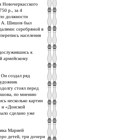
я Новочеркасского
50 р., за 4
 по должности
А. А. Шишов был
далями: серебряной в
 перепись населения
 дослужившись к
ий армейскому
 Он создал ряд
Художник
долгу стоял перед
Шишова, по мнению
ись несколько картин
» и «Донской
было сделано уже
ника Марией
ро детей, три дочери