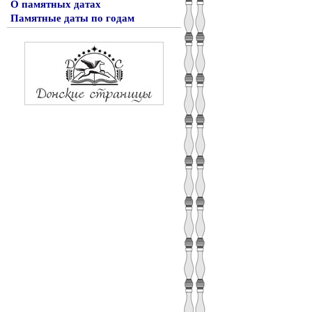
О памятных датах
Памятные даты по годам