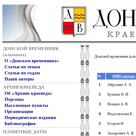
ДОНСКОЙ ВРЕМЕННИК
(альманах)
Донской временник (аль
О «Донском временнике»
Статьи по темам
Статьи по годам
№
ФИО автора
Наши авторы
1
Айрумян А. А.
АРХИВ КРАЕВЕДА
Об «Архиве краеведа»
2
Бунина Н. И.
Персоны
3
Венков А. В.
Населенные пункты
Организации
4
Водолазская Е.
Периодические издания
Библиография
5
Егоров Н.
ПАМЯТНЫЕ ДАТЫ
6
Захаревич А. В.