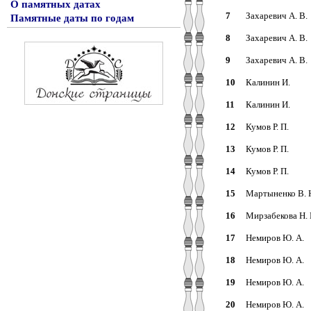
О памятных датах
7
Захаревич А. В.
Памятные даты по годам
8
Захаревич А. В.
9
Захаревич А. В.
10
Калинин И.
11
Калинин И.
12
Кумов Р. П.
13
Кумов Р. П.
14
Кумов Р. П.
15
Мартыненко В. 
16
Мирзабекова Н. 
17
Немиров Ю. А.
18
Немиров Ю. А.
19
Немиров Ю. А.
20
Немиров Ю. А.