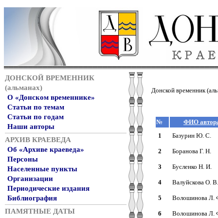
ДОНСКОЙ ВРЕМЕННИК
(альманах)
Донской временник (аль
О «Донском временнике»
Статьи по темам
Статьи по годам
№
ФИО автор
Наши авторы
1
Базурин Ю. С.
АРХИВ КРАЕВЕДА
Об «Архиве краеведа»
2
Боранова Г. Н.
Персоны
3
Бусленко Н. И.
Населенные пункты
Организации
4
Валуйскова О. В
Периодические издания
Библиография
5
Волошинова Л. 
ПАМЯТНЫЕ ДАТЫ
6
Волошинова Л. 