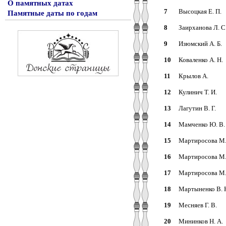
О памятных датах
7
Высоцкая Е. П.
Памятные даты по годам
8
Заирханова Л. С
9
Изюмский А. Б.
10
Коваленко А. Н.
11
Крылов А.
12
Кулинич Т. И.
13
Лагутин В. Г.
14
Мамченко Ю. В.
15
Мартиросова М.
16
Мартиросова М.
17
Мартиросова М.
18
Мартыненко В. 
19
Месняев Г. В.
20
Мининков Н. А.