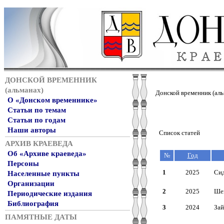
ДОНСКОЙ ВРЕМЕННИК
(альманах)
Донской временник (аль
О «Донском временнике»
Статьи по темам
Статьи по годам
Наши авторы
Список статей
АРХИВ КРАЕВЕДА
Об «Архиве краеведа»
№
Год
Персоны
1
2025
Сид
Населенные пункты
Организации
2
2025
Шев
Периодические издания
Библиография
3
2024
Зай
ПАМЯТНЫЕ ДАТЫ