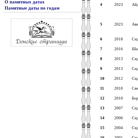
О памятных датах
4
2023
Айд
Памятные даты по годам
5
2023
Аве
6
2018
Сид
7
2016
Шап
8
2013
Сид
9
2013
Сид
10
2012
Сид
11
2010
Све
12
2010
Бор
13
2007
Сид
14
2006
Сид
15
2004
Сид
16
2001
Сид