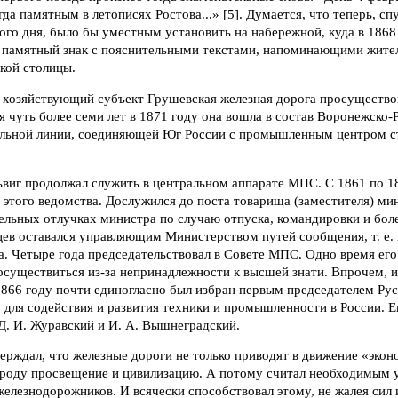
да памятным в летописях Ростова...» [5]. Думается, что теперь, сп
кого дня, было бы уместным установить на набережной, куда в 1868
, памятный знак с пояснительными текстами, напоминающими жител
кой столицы.
 хозяйствующий субъект Грушевская железная дорога просуществов
я чуть более семи лет в 1871 году она вошла в состав Воронежско-
альной линии, соединяющей Юг России с промышленным центром с
ьвиг продолжал служить в центральном аппарате МПС. С 1861 по 1
этого ведомства. Дослужился до поста товарища (заместителя) ми
льных отлучках министра по случаю отпуска, командировки и боле
цев оставался управляющим Министерством путей сообщения, т. е.
а. Четыре года председательствовал в Совете МПС. Одно время его
 осуществиться из-за непринадлежности к высшей знати. Впрочем, и
1866 году почти единогласно был избран первым председателем Рус
о для содействия и развития техники и промышленности в России.
Д. И. Журавский и И. А. Вышнеградский.
ерждал, что железные дороги не только приводят в движение «эко
народу просвещение и цивилизацию. А потому считал необходимым 
железнодорожников. И всячески способствовал этому, не жалея сил 