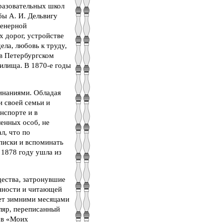
разовательных школ
бы А. И. Дельвигу
женерной
х дорог, устройстве
ла, любовь к труду,
 в Петербургском
илища. В 1870-е годы
минаниями. Обладая
и своей семьи и
нспорте и в
енных особ, не
л, что по
аписки и вспоминать
 1878 году ушла из
щества, затронувшие
енности и читающей
 лет зимними месяцами
ляр, переписанный
ров «Моих