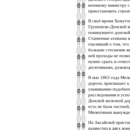
военному министру с 
приостановить строит
В своё время Хомутов
Грушевско-Донской ж
покинувшего донской 
Станичные атаманы и
гласивший о том, что
большие стеснения жи
ней проходы не позво
нужно срыть и отнест
десятниками, руково
В мае 1863 года Мел
дороги, приглашает к
улаживанию подобног
расследования и успо
Донской железной дор
есть не была частной
Милютиным вынужден 
На Аксайской пристан
разместил в двух ком