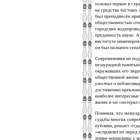
основал первое в ст
на средства частных 
был преподнесён при
общественностью отме
городских водопровод
преданность науке. 
институте инженеров
он был назначен сена
Современники не под
незаурядной памятью,
окружавших его люде
общественной жизни 
умолчал о неблаговид
достижению преклонно
наиболее интересные 
жизни и он «потерял 
Понимая, что мемуар
судьбы многих совре
публики, решает отда
«исправлял их перед
этими чернилами, с к