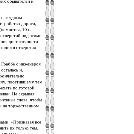
ких обывателей и
л наглядным
стройство дороги, –
(помнится, 10 на
 отверстий под этими
ления достаточности
оходил в отверстия
а Граббе с инженером
осталась и,
Окончательно
ичу, посетившему тем
оехать по готовой
шевки. Не скрывая
 нужные слова, чтобы
ли на торжественном
вами: «Признавая все
нить их только тем,