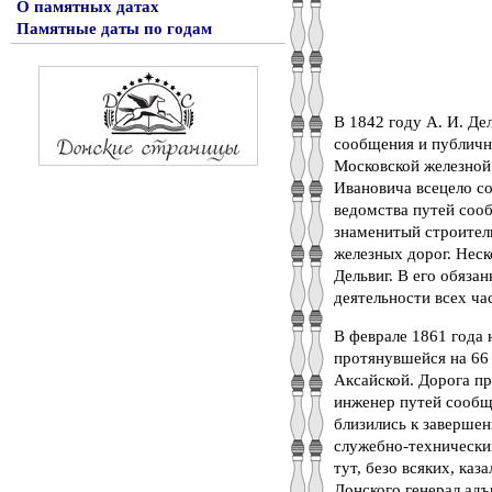
О памятных датах
Памятные даты по годам
В 1842 году А. И. Д
сообщения и публичн
Московской железной
Ивановича всецело с
ведомства путей соо
знаменитый строител
железных дорог. Неск
Дельвиг. В его обяза
деятельности всех ча
В феврале 1861 года 
протянувшейся на 66 
Аксайской. Дорога пр
инженер путей сообще
близились к завершен
служебно-технически
тут, безо всяких, ка
Донского генерал адъ