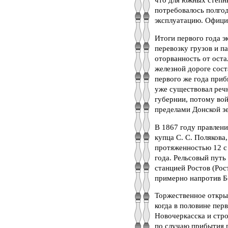
что для южных степны
потребовалось полго
эксплуатацию. Офици
Итоги первого года э
перевозку грузов и п
оторванность от оста
железной дороге сос
первого же года приб
уже существовал речн
губернии, потому вой
пределами Донской з
В 1867 году правлени
купца С. С. Полякова
протяженностью 12 с 
года. Рельсовый пут
станцией Ростов (Рос
примерно напротив Бо
Торжественное открыт
когда в половине пер
Новочеркасска и стр
по случаю прибытия п