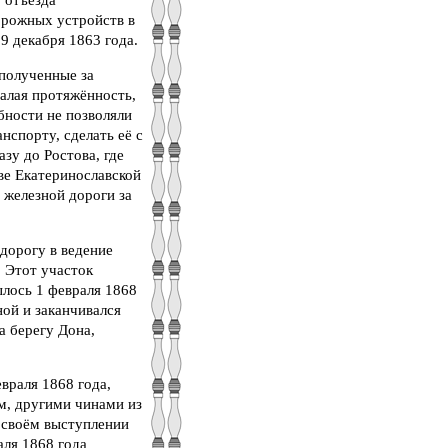
 отъезда
орожных устройств в
9 декабря 1863 года.
 полученные за
Малая протяжённость,
бности не позволяли
спорту, сделать её с
зу до Ростова, где
аве Екатеринославской
 железной дороги за
дорогу в ведение
. Этот участок
ылось 1 февраля 1868
ой и заканчивался
а берегу Дона,
враля 1868 года,
м, другими чинами из
 своём выступлении
аля 1868 года