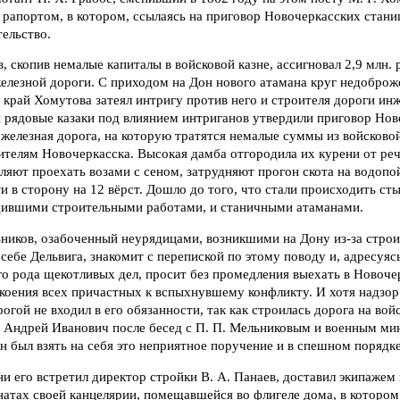
рапортом, в котором, ссылаясь на приговор Новочеркасских стани
ельство.
, скопив немалые капиталы в войсковой казне, ассигновал 2,9 млн. 
елезной дороги. С приходом на Дон нового атамана круг недоброж
край Хомутова затеял интригу против него и строителя дороги ин
 рядовые казаки под влиянием интриганов утвердили приговор Нов
 железная дорога, на которую тратятся немалые суммы из войсково
телям Новочеркасска. Высокая дамба отгородила их курени от реч
ляют проехать возами с сеном, затрудняют прогон скота на водопо
и в сторону на 12 вёрст. Дошло до того, что стали происходить с
дившими строительными работами, и станичными атаманами.
ьников, озабоченный неурядицами, возникшими на Дону из-за стро
 себе Дельвига, знакомит с перепиской по этому поводу и, адресуяс
о рода щекотливых дел, просит без промедления выехать в Новоче
коения всех причастных к вспыхнувшему конфликту. И хотя надзор
огой не входил в его обязанности, так как строилась дорога на вой
, Андрей Иванович после бесед с П. П. Мельниковым и военным ми
был взять на себя это неприятное поручение и в спешном порядке
и его встретил директор стройки В. А. Панаев, доставил экипажем
натах своей канцелярии, помещавшейся во флигеле дома, в которо