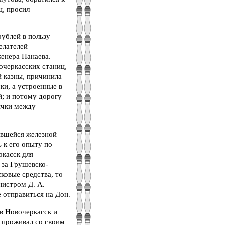
ц, просил
рублей в пользу
елателей
женера Панаева.
очеркасских станиц,
й казны, причинила
ки, а устроенные в
й; и потому дорогу
тычки между
ившейся железной
ь к его опыту по
ркасск для
 за Грушевско-
сковые средства, то
нистром Д. А.
 отправиться на Дон.
 в Новочеркасск и
м проживал со своим