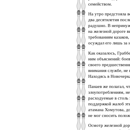
семейством.
На утро предстояла в
два десятилетия посл
радушно. В непринужд
на железной дороге 
требованиям казаков,
осуждал его лишь за
Как оказалось, Грабб
ним объяснений: боев
своего предшественни
внимания службе, не 
Находясь в Новочерка
Панаев же полагал, ч
злоупотреблениям, не
расходуемые в столь 
поддержкой жалоб эт
атамана Хомутова, д
не мог сносить полож
Осмотр железной дор