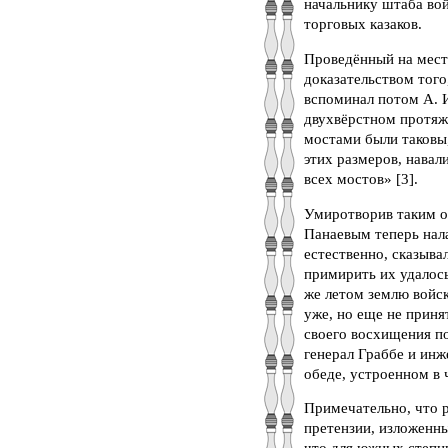
начальнику штаба вой
торговых казаков.
Проведённый на мест
доказательством того
вспоминал потом А. И
двухвёрстном протяж
мостами были таковы,
этих размеров, навали
всех мостов» [3].
Умиротворив таким об
Панаевым теперь нала
естественно, сказыва
примирить их удалос
же летом землю войск
уже, но еще не приня
своего восхищения по
генерал Граббе и ин
обеде, устроенном в 
Примечательно, что р
претензии, изложенны