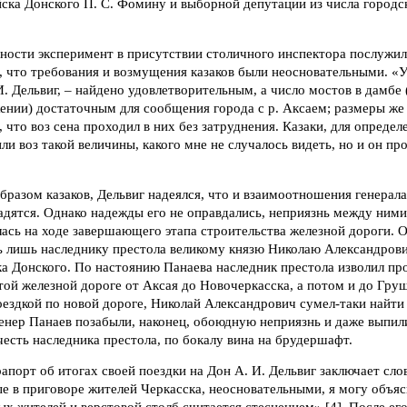
ска Донского П. С. Фомину и выборной депутации из числа городс
ности эксперимент в присутствии столичного инспектора послужи
, что требования и возмущения казаков были неосновательными. «У
. Дельвиг, – найдено удовлетворительным, а число мостов в дамбе 
ении) достаточным для сообщения города с р. Аксаем; размеры же
 что воз сена проходил в них без затруднения. Казаки, для опреде
ли воз такой величины, какого мне не случалось видеть, но и он пр
разом казаков, Дельвиг надеялся, что и взаимоотношения генерал
дятся. Однако надежды его не оправдались, неприязнь между ними 
лась на ходе завершающего этапа строительства железной дороги. 
ь лишь наследнику престола великому князю Николаю Александров
а Донского. По настоянию Панаева наследник престола изволил пр
той железной дороге от Аксая до Новочеркасска, а потом и до Гру
ездкой по новой дороге, Николай Александрович сумел-таки найти
женер Панаев позабыли, наконец, обоюдную неприязнь и даже выпи
честь наследника престола, по бокалу вина на брудершафт.
апорт об итогах своей поездки на Дон А. И. Дельвиг заключает сло
е в приговоре жителей Черкасска, неосновательными, я могу объяс