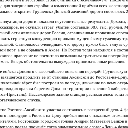
х жителей и верстовой столб считается стеснением» [4]. После его
да для завершения стройки и комиссионной приёмки всех железнод
альное открытие Грушевско-Донской железной дороги состоялось 2
ксплуатации дороги показали неутешительные результаты. Доходы,
ассажиров, не окупали затрат, убытки составили 38,6 тыс. рублей. 
льной сети железных дорог России, ограниченные провозные спосо
тавить серьезную конкуренцию привычному дешёвому гужевому тран
ыльной. Становилось очевидным, что дорогу нужно было тянуть сра
ой порт, а не обрывать в Аксае. Но Ростов тогда находился в сост
сковое правление не посчитало возможным тратиться на постройку
емли. Теперь обстоятельства вынуждали принимать иные решения.
е войска Донского с высочайшего повеления передаёт Грушевскую 
, взявшегося продлить её от станицы Аксайской до Ростова-на-Дону
половиной вёрст был построен за полгода, движение по нему откр
ь проходил правым берегом Дона по территории нынешней набережн
тов-Пристань). Пассажирское здание станции располагалось тогда н
гатяновского спуска.
ие Ростово-Аксайского участка состоялось в воскресный день 4 фе
вого пополудни в Ростов-на-Дону прибыл поезд с наказным атамано
оителями. Ростовский городской голова Андрей Матвеевич Байков в
ервого поезда произнёс тогда знаменательные слова: «День 4 февр