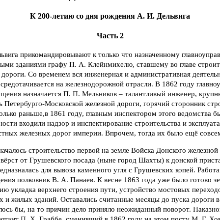
К 200-летию со дня рождения А. И. Дельвига
Часть 2
ельвига прикомандировывают к только что назначенному главноупр
ыми зданиями графу П. А. Клейнмихелю, ставшему во главе строит
 дороги. Со временем вся инженерная и административная деятель
осредотачивается на железнодорожной отрасли. В 1862 году главн
бщения назначается П. П. Мельников – талантливый инженер, крупн
ь Петербурго-Московской железной дороги, горячий сторонник стр
олько раньше,в 1861 году, главным инспектором этого ведомства бы
нности входили надзор и инспектирование строительства и эксплуат
стных железных дорог империи. Впрочем, тогда их было ещё совсе
началось строительство первой на земле Войска Донского железной
вёрст от Грушевского посада (ныне город Шахты) к донской прист
едназналась для вывоза каменного угля с Грушевских копей. Работ
ния полковник В. А. Панаев. К весне 1863 года уже было готово з
ию укладка верхнего строения пути, устройство мостовых переходо
х и жилых зданий. Оставались считанные месяцы до пуска дороги в
залось бы, на то причин дело приняло неожиданный поворот. Наказн
ютант П. Х. Граббе, сменивший в 1862 году на этом посту М. Г. Хо