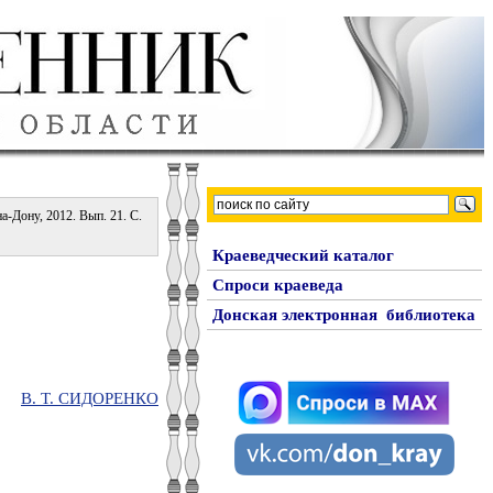
а-Дону, 2012. Вып. 21. С.
Краеведческий каталог
Спроси краеведа
Донская электронная библиотека
В. Т. СИДОРЕНКО