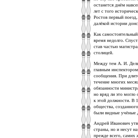
останется днём навсег
лет с того историчес
Ростов первый поезд
далёкой истории донс
Как самостоятельный
время недолго. Спуст
став частью магистр
столицей.
Между тем А. И. Дел
главным инспектором 
сообщения. При длите
течение многих меся
обязанности министр
но вряд ли это могло
к этой должности. В 
общества, созданног
были видные учёные 
Андрей Иванович утв
страны, но и несут 
прежде всего, самих 