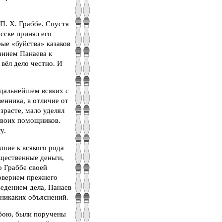
П. Х. Граббе. Спустя
сске принял его
ые «буйства» казаков
анием Панаева к
вёл дело честно. И
 дальнейшем всяких с
енника, в отличие от
зрасте, мало уделял
 своих помощников.
у.
кшие к всякого рода
бщественные деньги,
о Граббе своей
оверием прежнего
едением дела, Панаев
 никаких объяснений.
мбою, были поручены