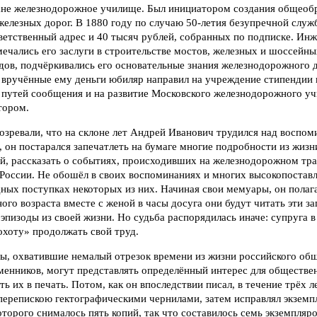
ране железнодорожное училище. Был инициатором создания общеоб
железных дорог. В 1880 году по случаю 50-летия безупречной служ
ветственный адрес и 40 тысяч рублей, собранных по подписке. Ин
чались его заслуги в строительстве мостов, железных и шоссейны
ов, подчёркивались его основательные знания железнодорожного де
А вручённые ему деньги юбиляр направил на учреждение стипендии
 путей сообщения и на развитие Московского железнодорожного уч
тором.
озревали, что на склоне лет Андрей Иванович трудился над воспо
 он постарался запечатлеть на бумаге многие подробности из жизн
й, рассказать о событиях, происходивших на железнодорожном тра
России. Не обошёл в своих воспоминаниях и многих высокопоставл
ных поступках некоторых из них. Начиная свои мемуары, он полага
го возраста вместе с женой в часы досуга они будут читать эти з
эпизоды из своей жизни. Но судьба распорядилась иначе: супруга в
охоту» продолжать свой труд.
ы, охватившие немалый отрезок времени из жизни российского об
менников, могут представлять определённый интерес для обществ
ть их в печать. Потом, как он впоследствии писал, в течение трёх
 перепискою гектографическими чернилами, затем исправлял экземп
оторого снималось пять копий, так что составилось семь экземпля