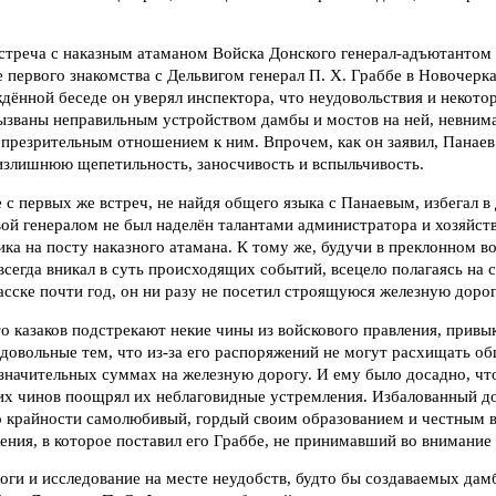
стреча с наказным атаманом Войска Донского генерал-адъютантом 
е первого знакомства с Дельвигом генерал П. Х. Граббе в Новочерка
ённой беседе он уверял инспектора, что неудовольствия и некотор
вызваны неправильным устройством дамбы и мостов на ней, невним
 презрительным отношением к ним. Впрочем, как он заявил, Панаев 
 излишнюю щепетильность, заносчивость и вспыльчивость.
е с первых же встреч, не найдя общего языка с Панаевым, избегал в
ой генералом не был наделён талантами администратора и хозяйств
ка на посту наказного атамана. К тому же, будучи в преклонном во
всегда вникал в суть происходящих событий, всецело полагаясь на
сске почти год, он ни разу не посетил строящуюся железную дорог
то казаков подстрекают некие чины из войскового правления, привы
довольные тем, что из-за его распоряжений не могут расхищать о
значительных суммах на железную дорогу. И ему было досадно, чт
их чинов поощрял их неблаговидные устремления. Избалованный д
о крайности самолюбивый, гордый своим образованием и честным в
ения, в которое поставил его Граббе, не принимавший во внимание
оги и исследование на месте неудобств, будто бы создаваемых да