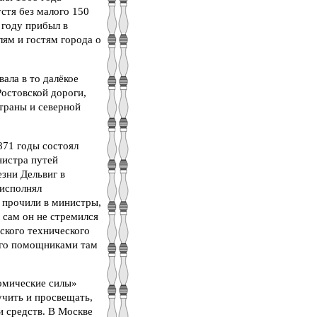
устя без малого 150
 году прибыл в
ям и гостям города о
ала в то далёкое
Ростовской дороги,
траны и северной
871 годы состоял
нистра путей
зни Дельвиг в
 исполнял
 прочили в министры,
 сам он не стремился
ского технического
 Его помощниками там
номические силы»
учить и просвещать,
и средств. В Москве