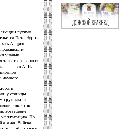
авляющим путями
ельства Петербурго-
ность Андрея
оуправляющим
ый учёный,
оительства казённых
л назначен А. И.
ационной
м немного.
 дороги,
ани у станицы
ами руководил
емляное полотно,
в, возведение
 эксплуатацию. Но
ой атаман Войска
мутова, обратился к