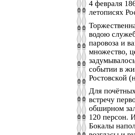
4 февраля 18
летописях Рос
Торжественна
водою служеб
паровоза и в
множество, ц
задумывалось
событии в жи
Ростовской (
Для почётных
встречу перв
обширном зал
120 персон. 
Бокалы напо
возгласы и р