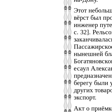
Этот небольш
вёрст был пр
инженер путе
с. 32]. Рель
заканчивалас
Пассажирское
нынешней бл
Богатяновско
есаул Алексан
предназначен
берегу были 
других товар
экспорт.
Акт о приёмк