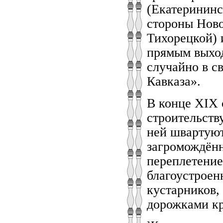
(Екатерининс
стороны Ново
Тихорецкой) 
прямым выход
случайно в с
Кавказа».
В конце ХIХ 
строительств
ней швартуют
загромождённ
переплетение
благоустроен
кустарников,
дорожками к