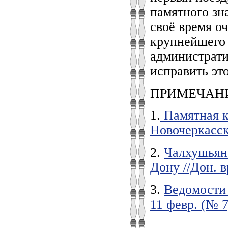
памятного зн
своё время о
крупнейшего 
администрати
исправить эт
ПРИМЕЧАН
1.
Памятная к
Новочеркасск
2.
Чалхушьян 
Дону //Дон. в
3.
Ведомости 
11 февр. (№ 7