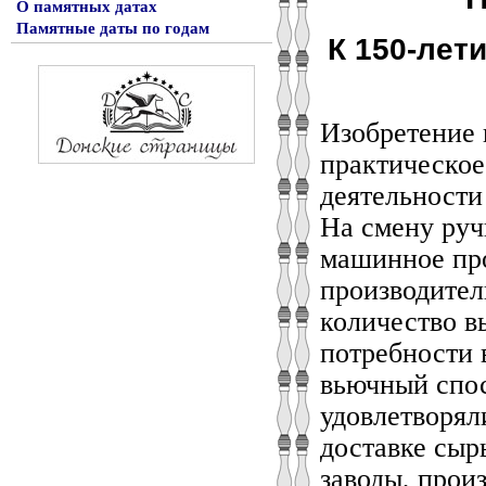
О памятных датах
Памятные даты по годам
К 150-лет
Изобретение 
практическое
деятельност
На смену руч
машинное про
производител
количество в
потребности 
вьючный спос
удовлетворял
доставке сыр
заводы, прои