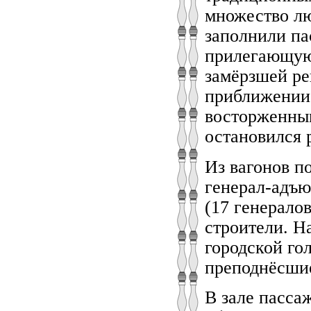
множество л
заполнили па
прилегающую 
замёрзшей ре
приближении 
восторженным
остановился 
Из вагонов п
генерал-адъю
(17 генерало
строители. Н
городской го
преподнёсшие
В зале пасса