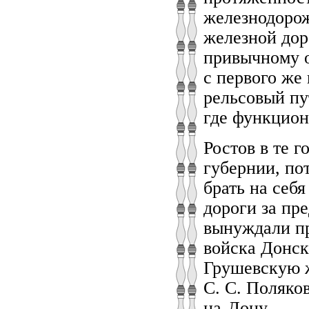
железнодорож
железной дор
привычному о
с первого же
рельсовый пу
где функцион
Ростов в те 
губернии, по
брать на себ
дороги за пр
вынуждали пр
войска Донск
Грушевскую ж
С. С. Поляков
на-Дону.