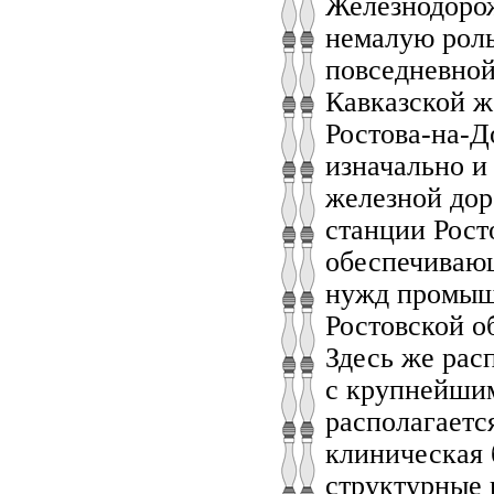
Железнодорож
немалую роль
повседневной
Кавказской ж
Ростова-на-Д
изначально и
железной дор
станции Рост
обеспечивающ
нужд промышл
Ростовской о
Здесь же рас
с крупнейшим
располагаетс
клиническая 
структурные 