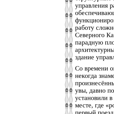
управления р
обеспечиваю
функциониров
работу сложн
Северного Ка
парадную пло
архитектурны
здание управ
Со времени о
некогда знам
произнесённы
увы, давно п
установили в
месте, где «
первый поезд