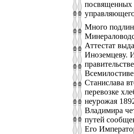
посвященных 
управляющего 
Много подлин
Минераловодс
Аттестат выд
Иноземцеву. 
правительств
Всемилостиве
Станислава вт
перевозке хле
неурожая 1892
Владимира че
путей сообщен
Его Императо