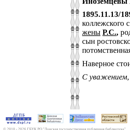
Иноземцевы
1895.11.13/18
коллежского 
жены
Р.С.
,
род
сын ростовск
потомственна
Наверное стои
С уважением,
© 2010 -
2026
ГБУК РО "Донская государственная публичная библиотека"