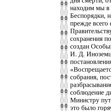
дня смерти, о
находим мы в
Беспорядки, н
прежде всего 
Правительству
сохранения по
создан Особый
И. Д. Иноземц
постановлени
«Воспрещаетс
собрания, пос
разбрасывание 
соблюдение д
Министру путе
это было горя