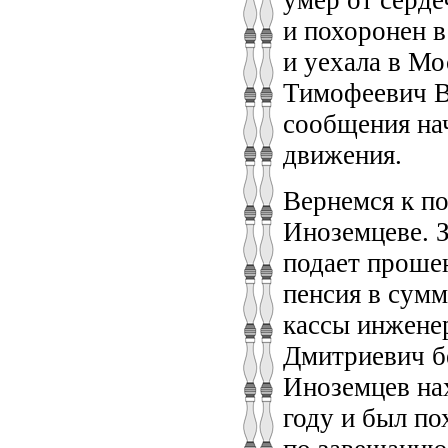
умер от серде
и похоронен 
и уехала в М
Тимофеевич В
сообщения на
движения.
Вернемся к п
Иноземцеве. З
подает прошен
пенсия в сумм
кассы инжене
Дмитриевич бе
Иноземцев нах
году и был по