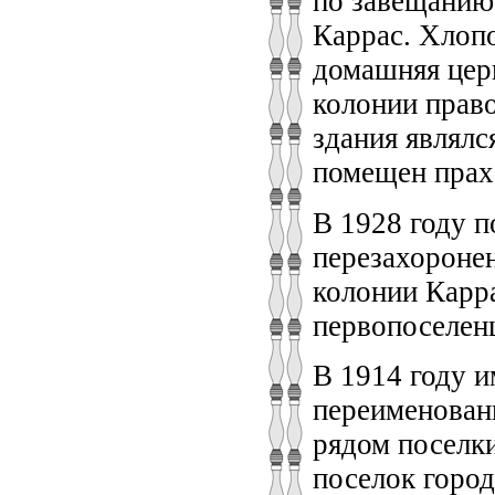
по завещанию
Каррас. Хлопо
домашняя цер
колонии прав
здания являлс
помещен прах
В 1928 году п
перезахороне
колонии Карр
первопоселен
В 1914 году и
переименовани
рядом поселк
поселок горо