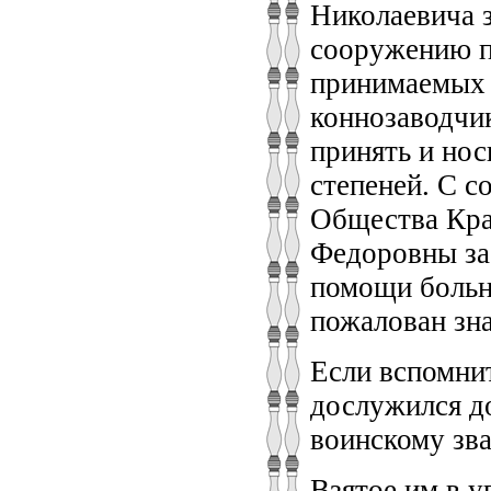
Николаевича з
сооружению п
принимаемых 
коннозаводчи
принять и нос
степеней. С 
Общества Кра
Федоровны за 
помощи больн
пожалован зна
Если вспомнит
дослужился до
воинскому зва
Взятое им в у