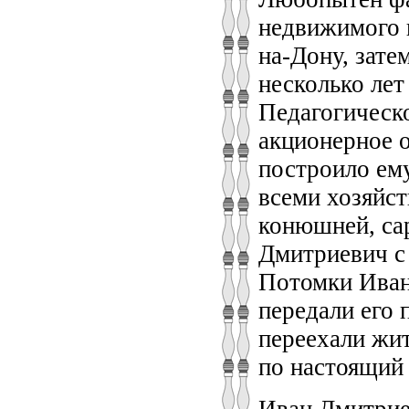
недвижимого 
на-Дону, зате
несколько лет
Педагогическо
акционерное 
построило ему
всеми хозяйст
конюшней, сар
Дмитриевич с 
Потомки Ивана
передали его 
переехали жит
по настоящий 
Иван Дмитрие