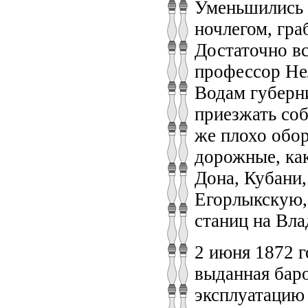
Уменьшились н
ночлегом, гр
Достаточно вс
профессор Не
Водам губерни
приезжать соб
же плохо обор
дорожные, как
Дона, Кубани,
Егорлыкскую, 
станиц на Вла
2 июня 1872 
выданная бар
эксплуатацию