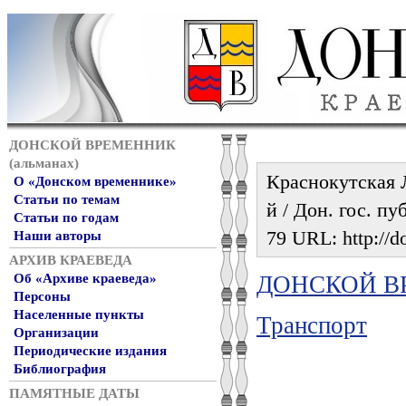
ДОНСКОЙ ВРЕМЕННИК
(альманах)
Краснокутская Л
О «Донском временнике»
Статьи по темам
й / Дон. гос. пу
Статьи по годам
79 URL: http://do
Наши авторы
АРХИВ КРАЕВЕДА
ДОНСКОЙ ВР
Об «Архиве краеведа»
Персоны
Населенные пункты
Транспорт
Организации
Периодические издания
Библиография
ПАМЯТНЫЕ ДАТЫ