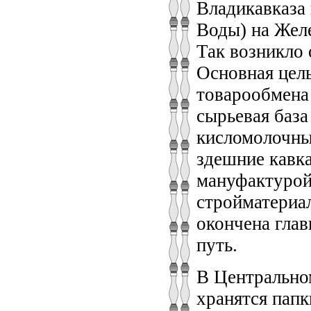
Владикавказа
Воды) на Желе
Так возникло
Основная цель
товарообмена
сырьевая база
кисломолочных
здешние кавк
мануфактурой,
стройматериал
окончена глав
путь.
В Центрально
хранятся папк