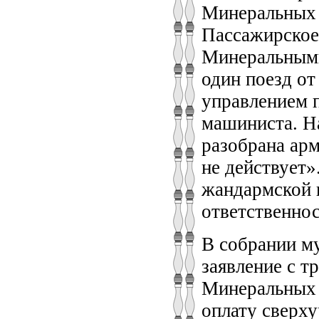
Минеральных 
Пассажирское
Минеральными
один поезд от
управлением 
машиниста. Н
разобрана арм
не действует»
жандармской 
ответственно
В собрании м
заявление с т
Минеральных 
оплату сверху