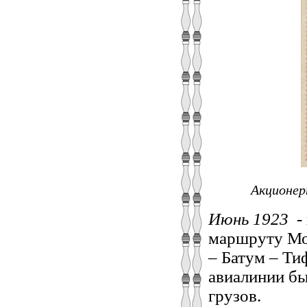
Акционер
Июнь 1923
-
маршруту Мос
– Батум – Ти
авиалинии бы
грузов.