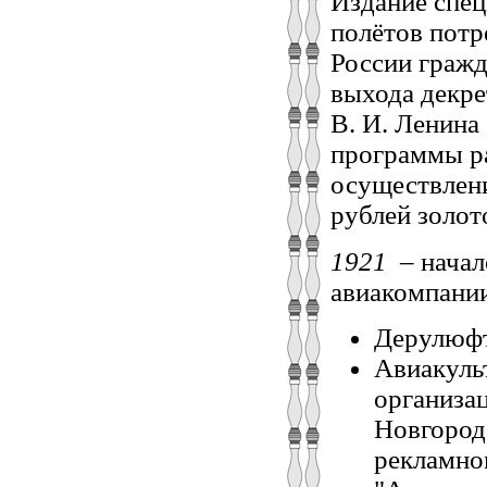
Издание спец
полётов потр
России гражд
выхода декр
В. И. Ленина
программы ра
осуществлени
рублей золот
1921
– нача
авиакомпани
Дерулюфт
Авиакуль
организа
Новгород
рекламно