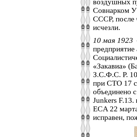
воздушных пу
Совнарком УС
СССР, после 
исчезли.
10 мая 1923
предприятие 
Социалистич
«Закавиа» (
З.С.Ф.С. Р. 1
при СТО 17 с
объединено с
Junkers F.13
ECA 22 марта
исправен, по