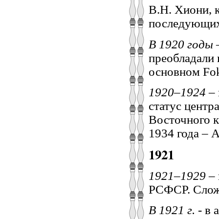
В.Н. Хиони, 
последующих
В 1920 годы
–
преобладали 
основном Fokk
1920–1924
– 
статус центр
Восточного к
1934 года – 
1921
1921–1929
– 
РСФСР. Слож
В 1921 г.
- в