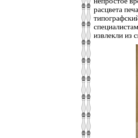
непростое вр
расцвета печ
типографский
специалистам
извлекли из 