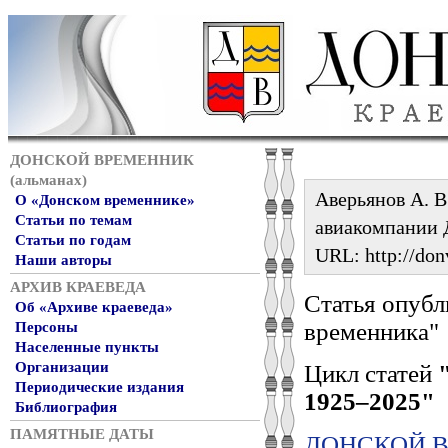
ДОНСКОЙ ВРЕМЕННИК
(альманах)
Аверьянов А. В
О «Донском временнике»
Статьи по темам
авиакомпании 
Статьи по годам
URL: http://don
Наши авторы
АРХИВ КРАЕВЕДА
Статья опубл
Об «Архиве краеведа»
временника"
Персоны
Населенные пункты
Организации
Цикл статей
Периодические издания
1925–2025"
Библиография
ПАМЯТНЫЕ ДАТЫ
ДОНСКОЙ ВР