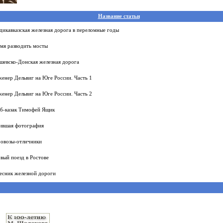
Название статьи
дикавказская железная дорога в переломные годы
мя разводить мосты
шевско-Донская железная дорога
енер Дельвиг на Юге России. Часть 1
енер Дельвиг на Юге России. Часть 2
б-казак Тимофей Ящик
вшая фотография
овозы-отличники
вый поезд в Ростове
есник железной дороги