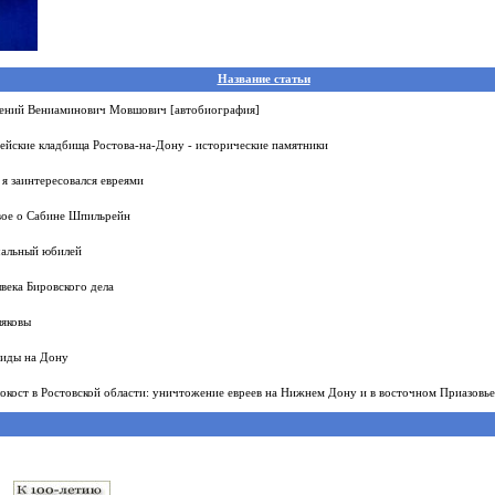
Название статьи
ений Вениаминович Мовшович [автобиография]
ейские кладбища Ростова-на-Дону - исторические памятники
 я заинтересовался евреями
ое о Сабине Шпильрейн
альный юбилей
века Бировского дела
яковы
иды на Дону
окост в Ростовской области: уничтожение евреев на Нижнем Дону и в восточном Приазовье