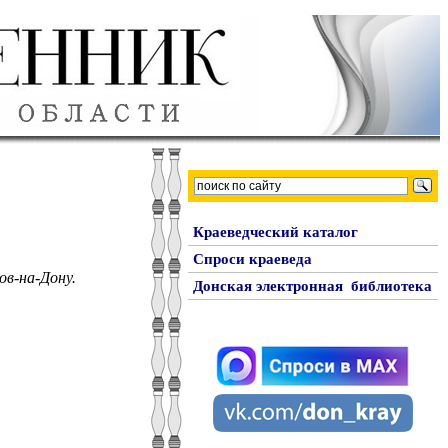
Краеведческий каталог
Спроси краеведа
ов-на-Дону.
Донская электронная библиотека