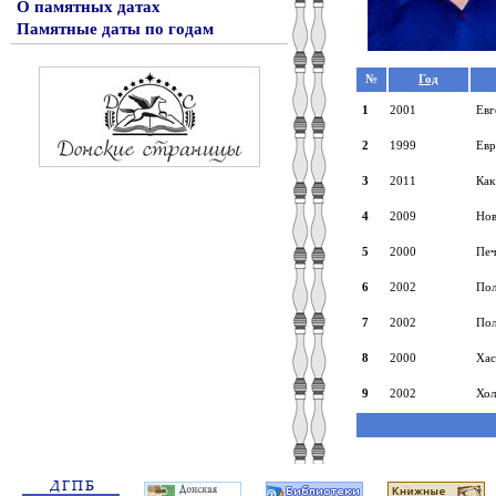
О памятных датах
Памятные даты по годам
№
Год
1
2001
Евг
2
1999
Евр
3
2011
Как
4
2009
Нов
5
2000
Печ
6
2002
Пол
7
2002
Пол
8
2000
Хас
9
2002
Хол