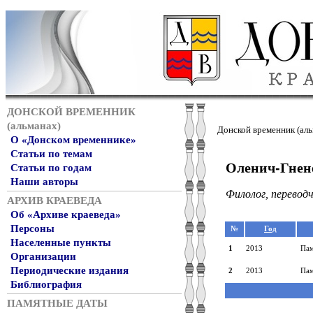
ДОНСКОЙ ВРЕМЕННИК
(альманах)
Донской временник (аль
О «Донском временнике»
Статьи по темам
Оленич-Гнен
Статьи по годам
Наши авторы
Филолог, переводч
АРХИВ КРАЕВЕДА
Об «Архиве краеведа»
Персоны
№
Год
Населенные пункты
1
2013
Пам
Организации
Периодические издания
2
2013
Пам
Библиография
ПАМЯТНЫЕ ДАТЫ