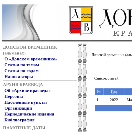
ДОНСКОЙ ВРЕМЕННИК
(альманах)
Донской временник (аль
О «Донском временнике»
Статьи по темам
Статьи по годам
Наши авторы
Список статей
АРХИВ КРАЕВЕДА
Об «Архиве краеведа»
№
Год
Персоны
1
2022
Ма
Населенные пункты
Организации
Периодические издания
Библиография
ПАМЯТНЫЕ ДАТЫ