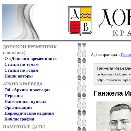
ДОНСКОЙ ВРЕМЕННИК
(альманах)
Архив краеведа ::
Перс
О «Донском временнике»
Статьи по темам
Ганжела Иван Вас
Статьи по годам
публичная библиотека
Наши авторы
http://donvrem.dspl.
АРХИВ КРАЕВЕДА
Об «Архиве краеведа»
Ганжела И
Персоны
Населенные пункты
Организации
Периодические издания
Библиография
ПАМЯТНЫЕ ДАТЫ