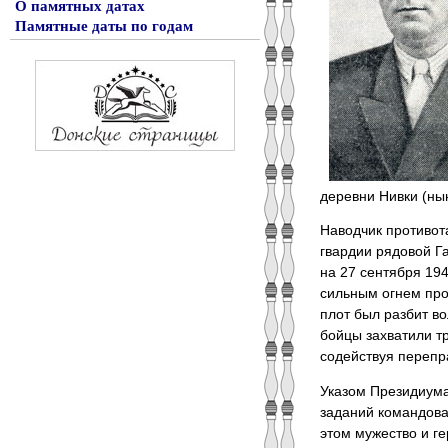
О памятных датах
Памятные даты по годам
деревни Нивки (ны
Наводчик противота
гвардии рядовой Г
на 27 сентября 19
сильным огнем про
плот был разбит во
бойцы захватили т
содействуя перепр
Указом Президиума
заданий командова
этом мужество и г