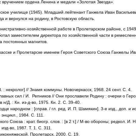
с вручением ордена Ленина и медали «Золотая Звезда».
ское училище (1945). Младший лейтенант Ганжела Иван Васильев
да и вернулся на родину, в Ростовскую область.
нистративно-хозяйственной работе в Пролетарском районе, с 1949 
ботал заместителем директора по хозяйственной части в ремеслен
а постоянных магнитов.
касске и Пролетарске именем Героя Советского Союза Ганжелы Ив
. : некролог] // Знамя коммуны. Новочеркасск, 1968. 24 сент. С. 4.
лавных сил / И. Репников // Они прославили Родину : очерки о Геро
 н/Д. : Кн. из-д-во, 1975. Кн. 2. С. 39-40.
дце народном : [справ. / гл. ред. И. П. Шамякин]. 3-е изд., доп. и и
 энцикл., 1984. С. 111.
ого Союза : крат. биогр. слов. : [в 2 т.] / М-во обороны; редкол. И. 
 изд-во, 1987. Т. 1. С. 311.
икокняжеской. Пролетарск, 2000. С. 19.