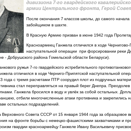
дивизиона 7-го гвардейского кавалерийско
армии Центрального фронта, Геpой Сове
После окончания 7 классов школы, до самого начала
забойщиком в шахте.
В Красную Армию призван в июне 1942 года Пролета
Красноармеец Ганжела отличился в ходе Чернигово-
наступательной операции при форсировании реки Д
не ‑ Добрушского района Гомельской области Беларуси).
нкового ружья 7-го гвардейского истребительного противотанково
анжела отличился в ходе Черниго-Припятской наступательной опера
43 года с тремя расчетами ПТР соорудил плот из подручных матери
тивника стал переправляться на правый берег Днепра. Преодолев 
лнами. Ганжела бросился в воду и увлёк за собой остальных. Допл
раншею, отбили многочисленные атаки противника и закрепились н
аве остальных подразделений.
 Верховного Совета СССР от 15 января 1944 года за образцовое 
ния на фронте борьбы с немецко-фашистскими захватчиками и пр
ероизм гвардии красноармейцу Ганжеле Ивану Васильевичу присво