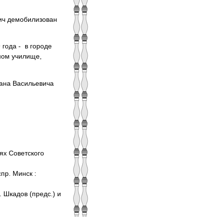
ич демобилизован
года ‑ в городе
ном училище,
ана Васильевича
ях Советского
спр. Минск :
Н. Шкадов (предс.) и