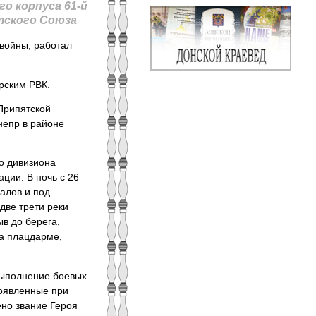
го корпуса 61-й
тского Союза
 войны, работал
рским РВК.
Припятской
непр в районе
го дивизиона
ции. В ночь с 26
алов и под
две трети реки
ыв до берега,
а плацдарме,
выполнение боевых
оявленные при
ено звание Героя