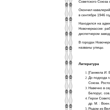
Советского Союза 
Окончил кавалерий
в сентябре 1946 го
Находился на адми
Новочеркасске: ра
диспетчером завод
В городах Новочер
названы улицы.
Литература
[Ганжела И. В
До подхода г
Союза. Ростов
Навечно в сер
Белорус. сов.
Геpои Советск
др. М. : Воен.
Родом из Вел