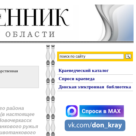
Краеведческий каталог
арственная
Спроси краеведа
Донская электронная библиотека
го pайона
 (в настоящее
 Новочеркасск
анкового ружья
тивотанкового