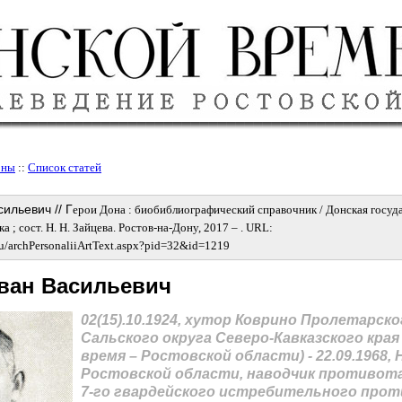
оны
::
Список статей
ильевич //
Г
ерои Дона : биобиблиографический справочник / Донская госуд
 ; сост. Н. Н. Зайцева. Ростов-на-Дону, 2017 – . URL:
ru/archPersonaliiArtText.aspx?pid=32&id=1219
ван Васильевич
02(15).10.1924, хутоp Ковpино Пpолетаpско
Сальского округа Северо-Кавказского края
время – Ростовской области) - 22.09.1968,
Ростовской области, наводчик противот
7-го гвардейского истребительного про