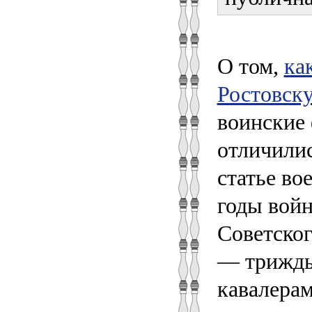
О том,
ка
Ростовск
воинские
отличилис
статье во
годы вой
Советског
— трижды
кавалера