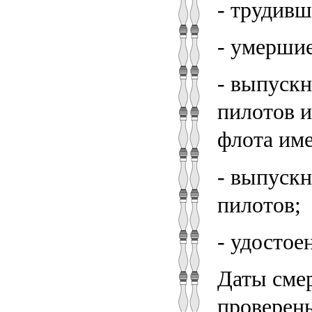
- трудивш
- умершие
- выпуск
пилотов и
флота име
- выпуск
пилотов;
- удостое
Даты смер
проверены