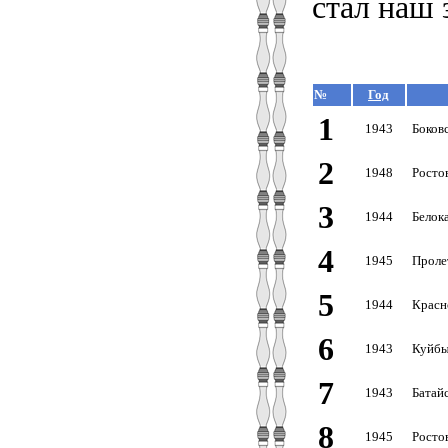
стал наш 
№
Год
1
1943
Боков
2
1948
Росто
3
1944
Белок
4
1945
Проле
5
1944
Красн
6
1943
Куйбы
7
1943
Батайс
8
1945
Росто