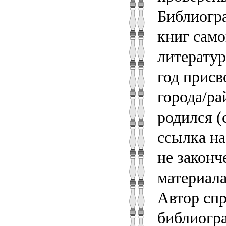
Библиогра
книг само
литератур
год присв
города/ра
родился (
ссылка на
не законч
материал
Автор сп
библиогра