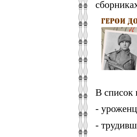
сборниках
В список 
- урожен
- трудивш