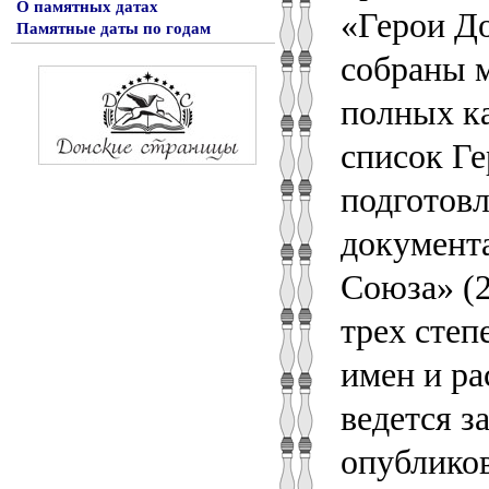
О памятных датах
«Герои До
Памятные даты по годам
собраны м
полных к
список Ге
подготов
документ
Союза» (2
трех степ
имен и р
ведется з
опубликов