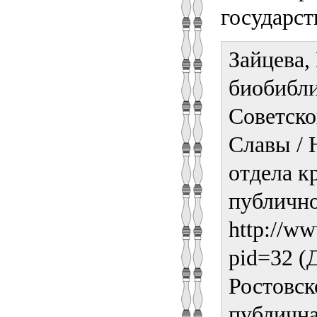
государст
Зайцева, 
биобибли
Советско
Славы / 
отдела к
публично
http://ww
pid=32 (
Ростовск
публична