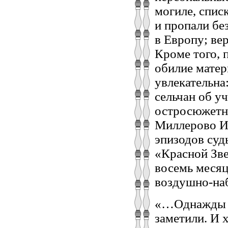
могиле, спис
и пропали бе
в Европу; ве
Кроме того, 
обилие матер
увлекательна
сельчан об у
остросюжетн
Миллерово Ин
эпизодов суд
«Красной Зве
восемь месяц
воздушно-на
«…Однажды н
заметили. И 