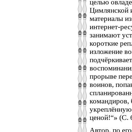
целью овладе
Цимлянской и
материалы из
интернет-рес
занимают уст
короткие ре
изложение во
подчёркивает
воспоминания
прорыве пере
воинов, попа
спланированн
командиров, 
укреплённую
ценой!“» (C. 
Автор, по его