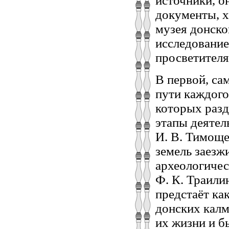
источники, о
документы, 
музея донско
исследовани
просветителя
В первой, са
пути каждого
которых разд
этапы деятел
И. В. Тимощ
земель заезж
археологичес
Ф. К. Траили
предстаёт ка
донских калм
их жизни и бы