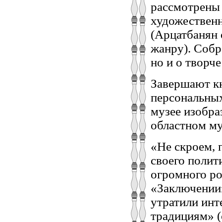
рассмотрены 
художествен
(Арцатбанян 
жанру). Собр
но и о творч
Завершают кн
персональных
музее изобра
областном му
«Не скроем, 
своего полит
огромного ро
«Заключении»
утратили инт
традициям» (