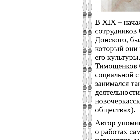
В ХIХ – нача
сотрудников 
Донского, бы
который они 
его культуры
Тимощенков б
социальной ст
занимался та
деятельности
новочеркасск
обществах).
Автор упомин
о работах са