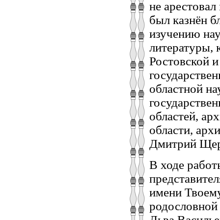
не арестовал
был казнён б
изучению нау
литературы, 
Ростовской и
государствен
областной на
государствен
областей, ар
области, арх
Дмитрий Щерб
В ходе работ
представител
имени Твоему
родословной
Льва Василье