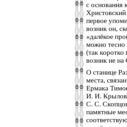
с основания 
Христовский 
первое упоми
возник он, ск
«далёкое про
можно тесно 
(так коротко
возник не на
О станице Ра
места, связа
Ермака Тимоф
И. И. Крылов
С. С. Скопцов
памятные мес
соответствую