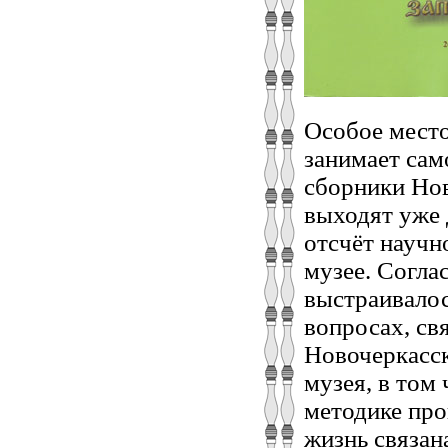
Особое место
занимает сам
сборники Нов
выходят уже 
отсчёт научн
музее. Согла
выстраивалос
вопросах, св
Новочеркасск
музея, в том
методике про
жизнь связан