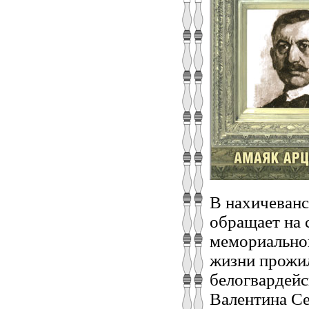
В нахичеванс
обращает на 
мемориальной
жизни прожил
белогвардейс
Валентина Се