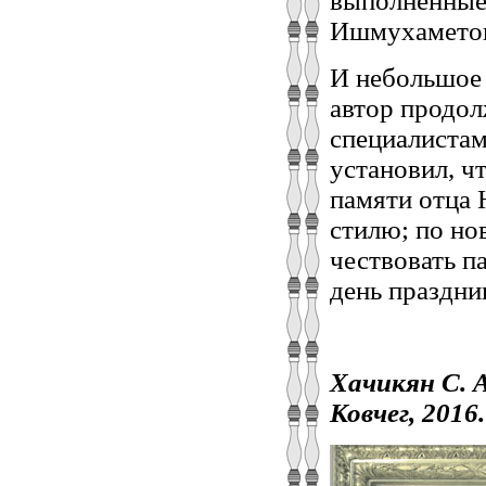
выполненные
Ишмухаметов
И небольшое 
автор продол
специалистами
установил, ч
памяти отца 
стилю; по но
чествовать п
день праздни
Хачикян С. 
Ковчег, 2016