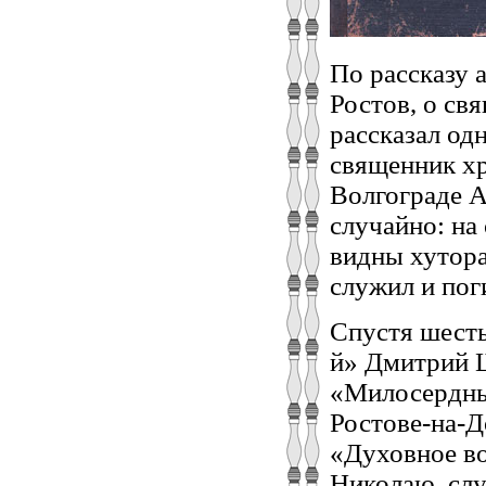
По рассказу а
Ростов, о св
рассказал од
священник х
Волгограде А
случайно: на
видны хутора
служил и пог
Спустя шесть
й» Дмитрий 
«Милосердны
Ростове-на-Д
«Духовное в
Николаю, сл