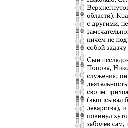
Верхнегнуто
области). Кр
с другими, н
замечательно
ничем не под
собой задачу
Сын исследов
Попова, Ник
служения; он
деятельность
своим прихо
(выписывал б
лекарства), и
покинул хуто
заболев сам,