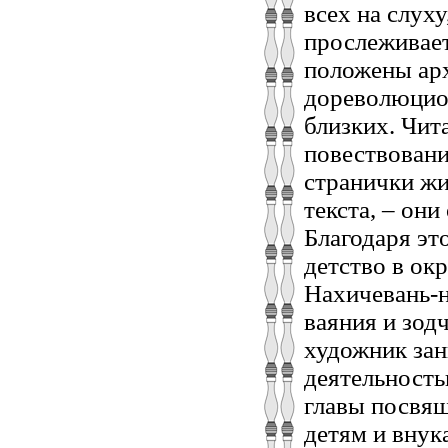
всех на слух
прослеживает
положены арх
дореволюцион
близких. Чит
повествовани
странички жи
текста, – он
Благодаря эт
детство в ок
Нахичевань-н
ваяния и зод
художник зан
деятельность
главы посвящ
детям и внук