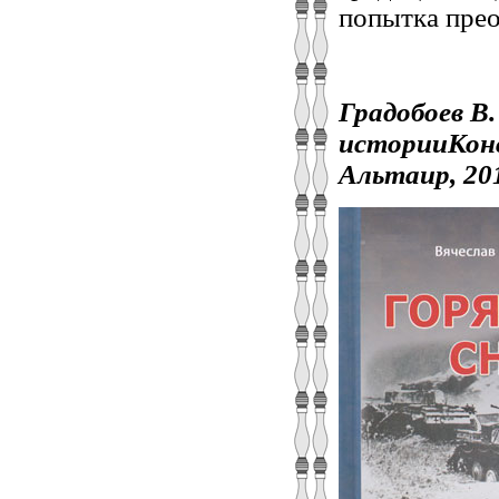
попытка прео
Градобоев В.
историиКонст
Альтаир, 201