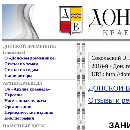
ДОНСКОЙ ВРЕМЕННИК
(альманах)
Сокольский Э. 
О «Донском временнике»
Статьи по темам
2018-й / Дон. г
Статьи по годам
URL: http://don
Наши авторы
АРХИВ КРАЕВЕДА
ДОНСКОЙ ВР
Об «Архиве краеведа»
Персоны
Отзывы и ре
Населенные пункты
Организации
Периодические издания
Библиография
ЗАН
ПАМЯТНЫЕ ДАТЫ