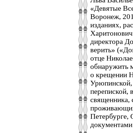
«Девятые Все
Воронеж, 201
изданиях, ра
Харитоновиче
директора До
верить» («До
отце Николае
обнаружить м
о крещении Н
Урюпинской, 
перепиской, 
священника, 
проживающих 
Петербурге, 
документами