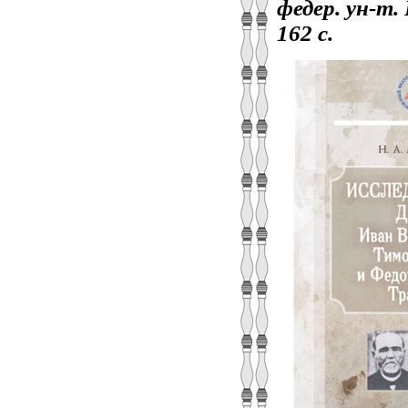
федер. ун‑т.
162 с.