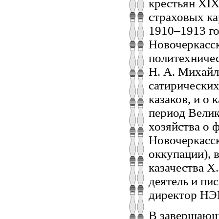
крестьян XIX
страховых ка
1910–1913 г
Новочеркасск
политехничес
Н. А. Михайл
сатирических
казаков, и о
период Вели
хозяйства о 
Новочеркасск
оккупации), 
казачества Х
деятель и пис
директор НЭВ
В завершающе