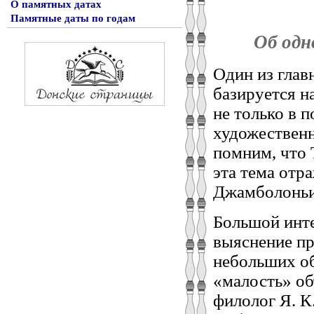
О памятных датах
Памятные даты по годам
Об одн
Один из глав
базируется н
не только в 
художественн
помним, что 
эта тема отр
Джамболоньи
Большой инте
выяснение пр
небольших об
«малость» об
филолог Я. К