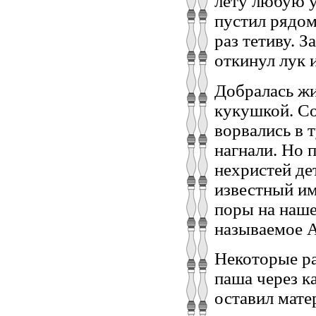
лету любую у
пустил рядом
раз тетиву. З
откинул лук 
Добралась жи
кукушкой. Со
ворвались в 
нагнали. Но 
нехристей де
известный им
поры на наше
называемое 
Некоторые ра
паша через к
оставил мате