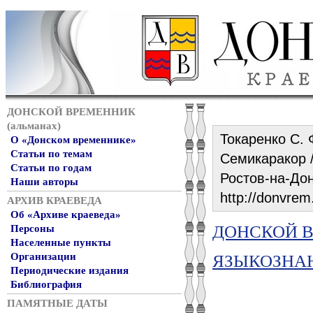
ДОНСКОЙ ВРЕМЕННИК
(альманах)
Токаренко С. 
О «Донском временнике»
Статьи по темам
Семикаракор /
Статьи по годам
Ростов-на-Дон
Наши авторы
http://donvrem
АРХИВ КРАЕВЕДА
Об «Архиве краеведа»
ДОНСКОЙ ВР
Персоны
Населенные пункты
Организации
ЯЗЫКОЗНА
Периодические издания
Библиография
ПАМЯТНЫЕ ДАТЫ