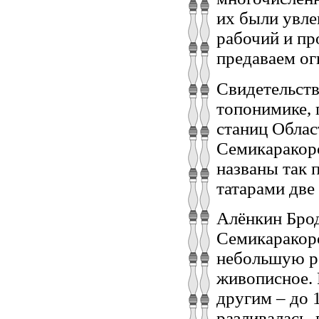
их были увле
рабочий и пр
предаваем ог
Свидетельств
топонимике, 
станиц Облас
Семикаракорс
названы так 
татарами две
Алёнкин Брод
Семикаракорс
небольшую ре
живописное. 
другим – до 
разливалась,