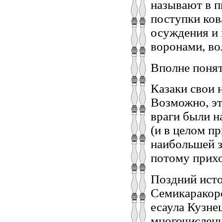
называют в п
поступки ков
осуждения и 
воронами, вол
Вполне понят
Казаки свои 
Возможно, эт
враги были н
(и в целом п
наибольшей з
потому прихо
Поздний исто
Семикаракорс
есаула Кузне
многочисленн