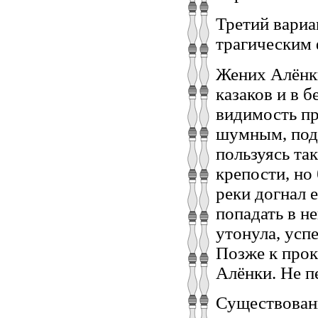
Третий вариа
трагическим
Жених Алёнки
казаков и в 
видимость пр
шумным, подн
пользуясь та
крепости, но 
реки догнал 
попадать в не
утонула, усп
Позже к про
Алёнки. Не п
Существовани