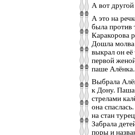
А вот другой
А это на речк
была против 
Каракорова р
Дошла молва 
выкрал он её
первой женой
паше Алёнка.
Выбрала Алён
к Дону. Паша 
стрелами кал
она спаслась.
на стан туре
Забрала дете
поры и назва