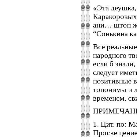
«Эта деушка,
Каракоровых.
ани… штоп жи
“Сонькина кас
Все реальные
народного тв
если б знали,
следует имет
позитивные в
топонимы и 
временем, св
ПРИМЕЧАН
1. Цит. по: 
Просвещение,