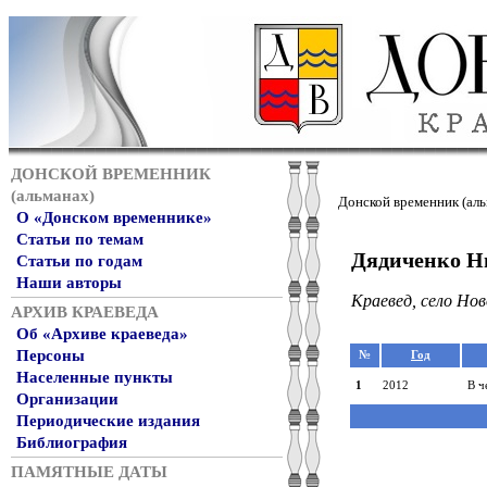
ДОНСКОЙ ВРЕМЕННИК
(альманах)
Донской временник (аль
О «Донском временнике»
Статьи по темам
Дядиченко Н
Статьи по годам
Наши авторы
Краевед, село Но
АРХИВ КРАЕВЕДА
Об «Архиве краеведа»
Персоны
№
Год
Населенные пункты
1
2012
В ч
Организации
Периодические издания
Библиография
ПАМЯТНЫЕ ДАТЫ