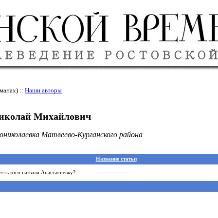
манах) ::
Наши авторы
иколай Михайлович
вониколаевка Матвеево-Курганского района
Название статьи
есть кого назвали Анастасиевку?