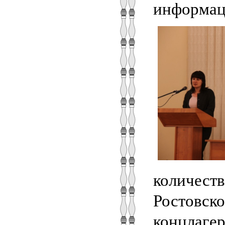
информац
количеств
Ростовско
концлагер