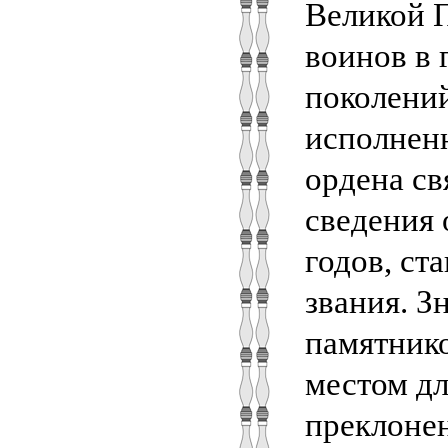
Великой П
воинов в 
поколений
исполненн
ордена св
сведения 
годов, с
звания. З
памятник
местом дл
преклонен