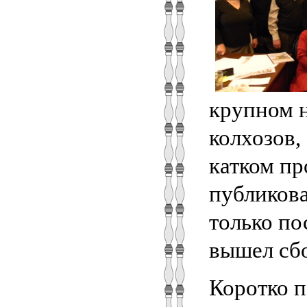
крупном н
колхозов,
катком пр
публикова
только по
вышел сб
Коротко п