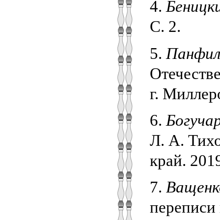
4.
Беницки
С. 2.
5.
Панфил
Отечестве
г. Миллеро
6.
Богучар
Л. А. Тих
край. 2019
7.
Ващенко
переписи 