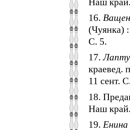
Наш край.
16.
Ващенк
(Чуянка) 
С. 5.
17.
Лапту
краевед. 
11 сент. С.
18. Преда
Наш край. 
19.
Енина