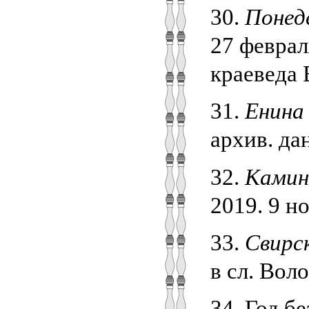
30.
Понед
27 феврал
краеведа В
31.
Енина
архив. дан
32.
Камин
2019. 9 но
33.
Свирск
в сл. Воло
34. Год бе