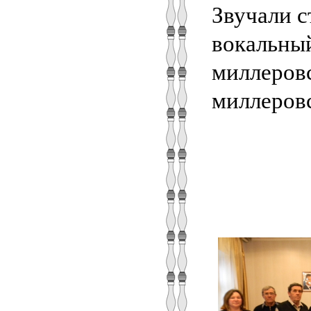
Звучали с
вокальны
миллеровс
миллеровс