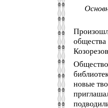
Основн
Произошли
общества
Козорезов
Общество 
библиотек
новые тво
приглашал
подводили