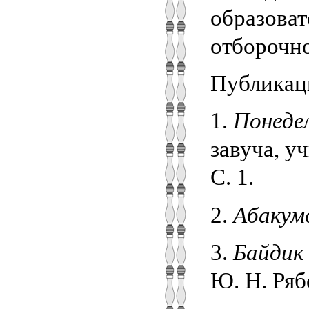
образоват
отборочн
Публикац
1.
Понедел
завуча, у
С. 1.
2.
Абакумо
3.
Байдик 
Ю. Н. Рябо