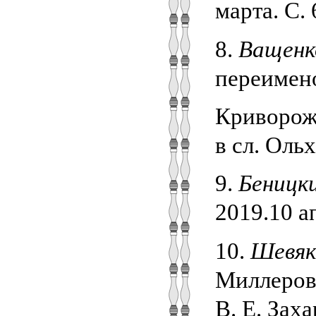
марта. С. 
8.
Ващенко
переимен
Криворож.
в сл. Ольх
9.
Беницки
2019.10 ап
10.
Шевяк
Миллерово
В. Е. Заха