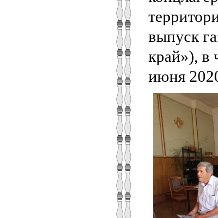
территор
выпуск га
край»), в
июня 2020