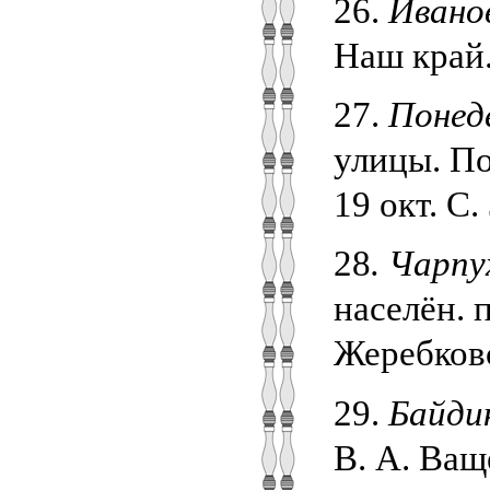
26.
Ивано
Наш край. 
27.
Понед
улицы. По
19 окт. С. 
28
. Чарпу
населён. 
Жеребковск
29.
Байдик
В. А. Ваще