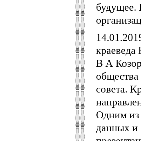
будущее. 
организац
14.01.201
краеведа 
В А Козор
общества 
совета. К
направле
Одним из 
данных и 
презентац