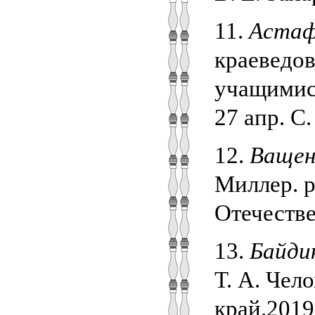
11.
Астаф
краеведов
учащимися
27 апр. С.
12.
Ващенк
Миллер. р
Отечестве
13.
Байдик
Т. А. Чел
край.2019.