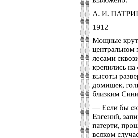
А. И. ПАТР
1912
Мощные круты
центральном 
лесами сквози
крепились на 
высоты разве
домишек, гол
близким Сини
— Если бы сю
Евгений, зап
патерти, про
всяком случа