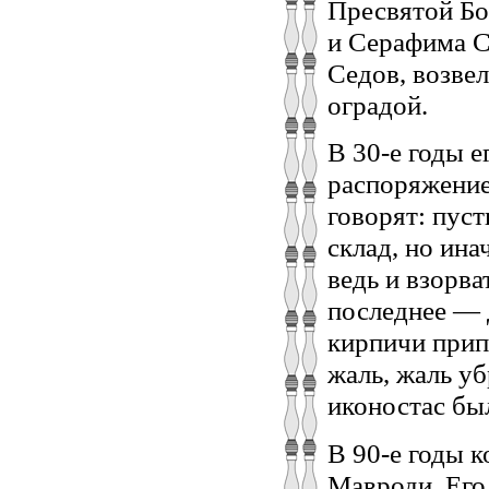
Пресвятой Бо
и Серафима С
Седов, возвел
оградой.
В 30-е годы е
распоряжение
говорят: пуст
склад, но ина
ведь и взорва
последнее — 
кирпичи прип
жаль, жаль уб
иконостас был
В 90-е годы 
Мавроди. Его 