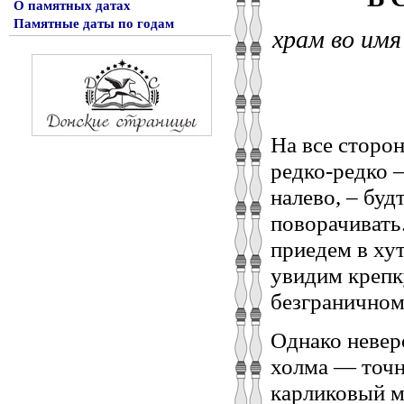
О памятных датах
Памятные даты по годам
храм во им
На все сторон
редко-редко
налево, – буд
поворачивать
приедем в хут
увидим крепк
безграничном
Однако неверо
холма — точно
карликовый м