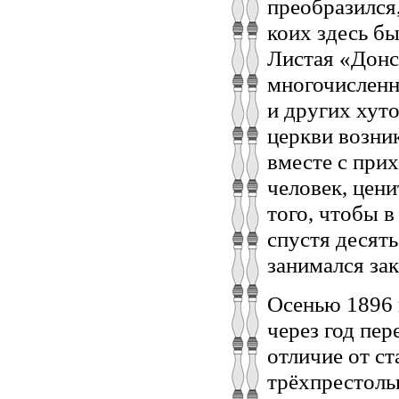
преобразился
коих здесь б
Листая «Донс
многочисленн
и других хут
церкви возник
вместе с при
человек, цени
того, чтобы в
спустя десять
занимался за
Осенью 1896 
через год пер
отличие от с
трёхпрестоль