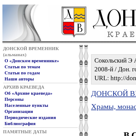
ДОНСКОЙ ВРЕМЕННИК
(альманах)
Сокольский Э А.
О «Донском временнике»
Статьи по темам
2008-й / Дон. г
Статьи по годам
URL: http://don
Наши авторы
АРХИВ КРАЕВЕДА
ДОНСКОЙ ВР
Об «Архиве краеведа»
Персоны
Храмы, монас
Населенные пункты
Организации
Периодические издания
Библиография
В 
ПАМЯТНЫЕ ДАТЫ