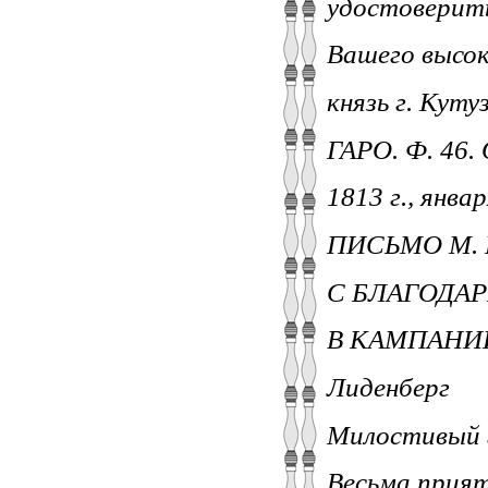
удостоверит
Вашего высок
князь г. Куту
ГАРО. Ф. 46. О
1813 г., янва
ПИСЬМО М. 
С БЛАГОДА
В КАМПАНИИ
Лиденберг
Милостивый 
Весьма прият