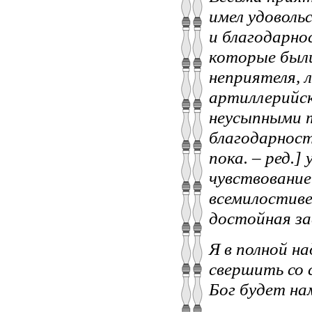
имел удоволь
и благодарно
которые был
неприятеля, 
артиллерийск
неусыпными т
благодарност
пока. – ред.]
чувствование
всемилостиве
достойная зас
Я в полной н
свершить со 
Бог будет на