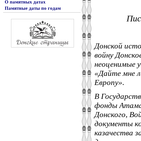
О памятных датах
Памятные даты по годам
Пис
Донской исто
войну Донско
неоценимые у
«Дайте мне ли
Европу».
В Государств
фонды Атаман
Донского, Во
документы ко
казачества за