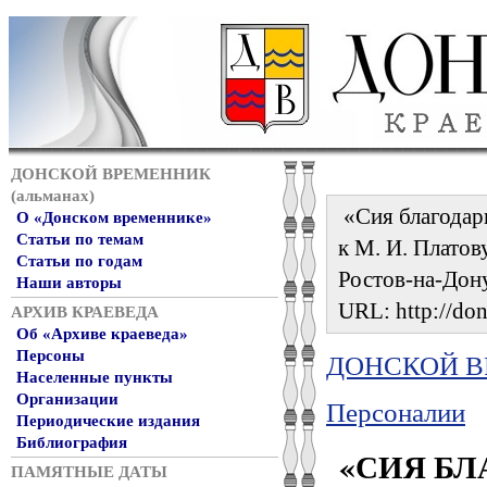
ДОНСКОЙ ВРЕМЕННИК
(альманах)
«Сия благодар
О «Донском временнике»
Статьи по темам
к М. И. Платову
Статьи по годам
Ростов-на-Дону
Наши авторы
URL: http://don
АРХИВ КРАЕВЕДА
Об «Архиве краеведа»
Персоны
ДОНСКОЙ ВР
Населенные пункты
Организации
Персоналии
Периодические издания
Библиография
«СИЯ БЛ
ПАМЯТНЫЕ ДАТЫ