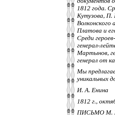
документов о
1812 года. С
Кутузова, П. 
Волконского 
Платова и ег
Среди героев
генерал-лейте
Мартынов, ге
генерал от к
Мы предлагае
уникальных д
И. А. Енина
1812 г., октя
ПИСЬМО М. 