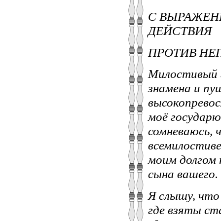
С ВЫРАЖЕН
ДЕЙСТВИЯ
ПРОТИВ НЕ
Милостивый 
знамена и пу
высокопревос
моё государю
сомневаюсь, 
всемилостиве
моим долгом 
сына вашего.
Я слышу, что
где взяты ст