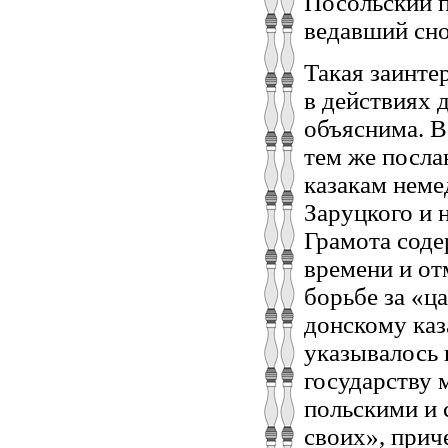
Посольский п
ведавший сно
Такая заинте
в действиях д
объяснима. В
тем же посла
казакам неме
Заруцкого и
Грамота сод
времени и от
борьбе за «ц
донскому каз
указывалось 
государству 
польскими и 
своих», прич