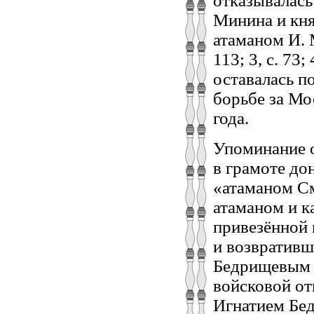
отказывалась
Минина и кня
атаманом И. 
113; 3, с. 73
оставалась п
борьбе за Мос
года.
Упоминание о
в грамоте до
«атаманом См
атаманом и к
привезённой
и возвративш
Бедрищевым [
войсковой от
Игнатием Бе