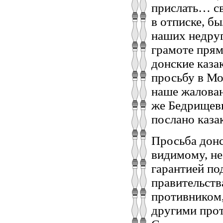
прислать… св
в отписке, б
наших недруг
грамоте прям
донские казак
просьбу в Мо
наше жалован
же Бедрищевы
послано каза
Просьба донс
видимому, не
гарантией по
правительств
противником,
другими прот