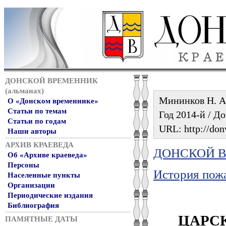
ДОНСКОЙ ВРЕМЕННИК
(альманах)
Мининков Н. А.
О «Донском временнике»
Статьи по темам
Год 2014-й / До
Статьи по годам
URL: http://don
Наши авторы
АРХИВ КРАЕВЕДА
ДОНСКОЙ ВР
Об «Архиве краеведа»
Персоны
История пожа
Населенные пункты
Организации
Периодические издания
Библиография
ЦАРС
ПАМЯТНЫЕ ДАТЫ