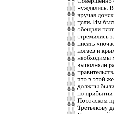
Совершенно о
нуждались. В
вручая донск
цели. Им был
обещали плат
стремились з
писать «поча
ногаев и кры
необходимы м
выполняли ра
правительства
что в этой ж
должны были 
по прибытии 
Посолском п
Третьякову д