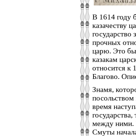
В 1614 году 
казачеству ц
государство 
прочных отн
царю. Это бы
казакам царс
относится к 
Благово. Опис
Знамя, котор
посольством 
время наступ
государства,
между ними. 
Смуты начала