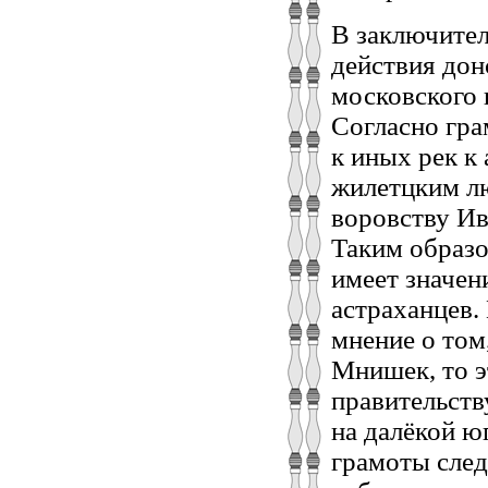
В заключител
действия дон
московского 
Согласно гра
к иных рек к
жилетцким лю
воровству Ив
Таким образо
имеет значени
астраханцев.
мнение о том
Мнишек, то 
правительств
на далёкой ю
грамоты след