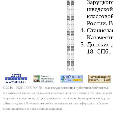
Заруцкого
шведской 
классово
России. В
Станислав
Казачеств
Донские д
18. СПб.,
© 2010 -
2026
ГБУК РО "Донская государственная публичная библиотека"
Все материалы данного сайта являются объектами авторского права (в том числе дизайн).
Запрещается копирование, распространение (в том числе путём копирования на другие
сайты и ресурсы в Интернете) или любое иное использование информации и объектов
без предварительного согласия правообладателя.