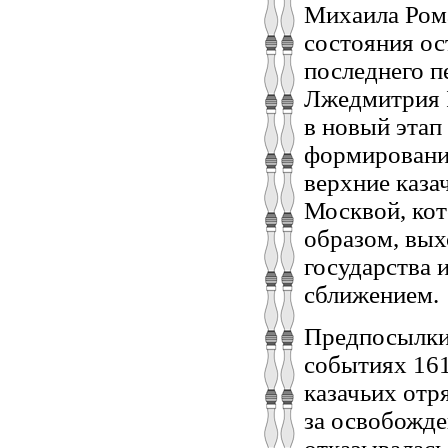
Михаила Рома
состояния ос
последнего п
Лжедмитрия I
в новый этап
формировани
верхние каза
Москвой, кот
образом, вых
государства 
сближением.
Предпосылки 
событиях 161
казачьих отр
за освобожде