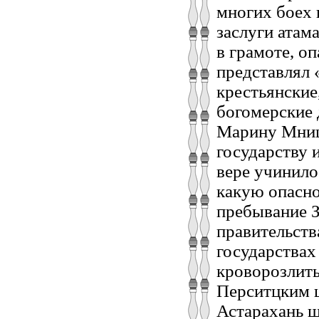
многих боех 
заслуги атам
в грамоте, о
представлял 
крестьянские
богомерские 
Марину Мнише
государству 
вере учинилос
какую опасно
пребывание З
правительств
государствах
кроворозлить
Перситцким 
Астарахань ша