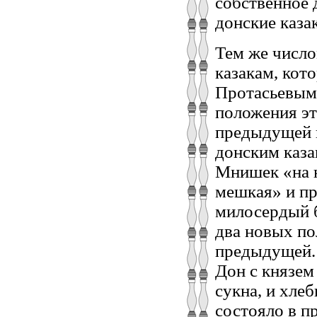
собственное 
донские каза
Тем же число
казакам, кот
Протасьевым
положения эт
предыдущей г
донским каза
Мнишек «на 
мешкая» и пр
милосердый б
два новых по
предыдущей. 
Дон с князем
сукна, и хлеб
состояло в п