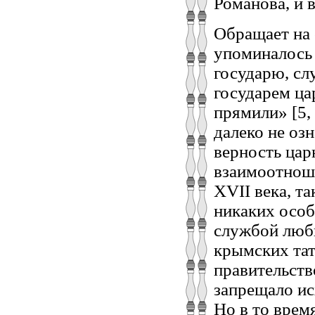
Романова, и 
Обращает на 
упоминалось 
государю, сл
государем ца
прямили» [5, 
далеко не оз
верность цар
взаимоотноше
XVII века, т
никаких особ
службой любы
крымских тата
правительство
запрещало ис
Но в то врем