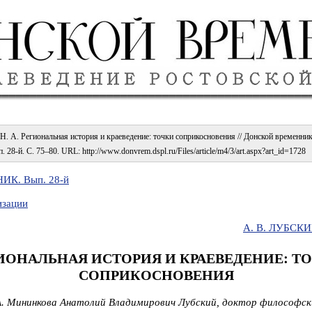
. А. Региональная история и краеведение: точки соприкосновения // Донской временник /
 28-й. С. 75–80. URL: http://www.donvrem.dspl.ru/Files/article/m4/3/art.aspx?art_id=1728
К. Вып. 28-й
изации
А. В. ЛУБСК
ИОНАЛЬНАЯ ИСТОРИЯ И КРАЕВЕДЕНИЕ: Т
СОПРИКОСНОВЕНИЯ
А. Мининкова Анатолий Владимирович Лубский, доктор философск