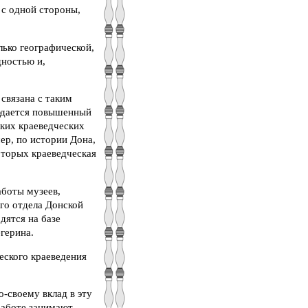
 с одной стороны,
лько географической,
дностью и,
связана с таким
людается повышенный
ских краеведческих
ер, по истории Дона,
которых краеведческая
аботы музеев,
ого отдела Донской
дятся на базе
герина.
ческого краеведения
-своему вклад в эту
 работе занимают