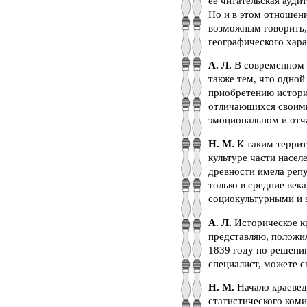
её читательская ауди
Но и в этом отношени
возможным говорить, 
географического хара
А. Л.
В современном 
также тем, что одной
приобретению историч
отличающихся своими
эмоциональном и отч
Н. М.
К таким террито
культуре части насел
древности имела репу
только в средние век
социокультурными и 
А. Л.
Историческое кр
представляю, положил
1839 году по решению
специалист, можете с
Н. М.
Начало краевед
статистического коми