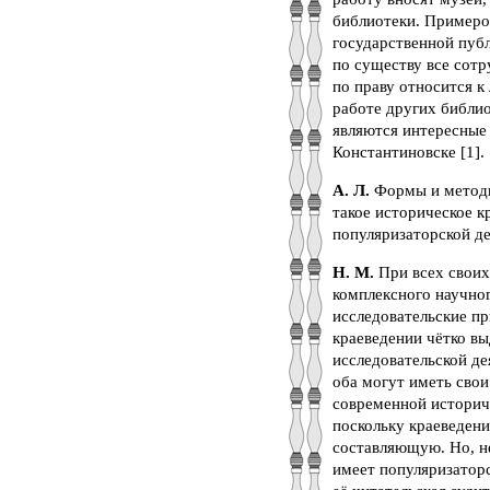
библиотеки. Примеро
государственной публ
по существу все сотр
по праву относится к
работе других библио
являются интересные
Константиновске [1].
А. Л.
Формы и методы
такое историческое к
популяризаторской д
Н. М.
При всех своих
комплексного научно
исследовательские п
краеведении чётко в
исследовательской де
оба могут иметь свои
современной историче
поскольку краеведен
составляющую. Но, н
имеет популяризаторс