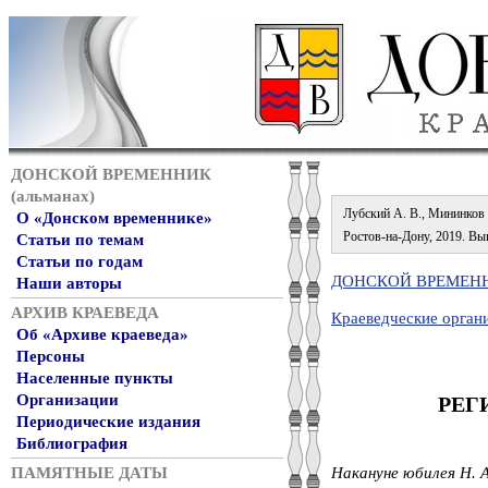
ДОНСКОЙ ВРЕМЕННИК
(альманах)
Лубский А. В., Мининков Н
О «Донском временнике»
Ростов-на-Дону, 2019. Вып.
Статьи по темам
Статьи по годам
ДОНСКОЙ ВРЕМЕННИ
Наши авторы
АРХИВ КРАЕВЕДА
Краеведческие орган
Об «Архиве краеведа»
Персоны
Населенные пункты
РЕГ
Организации
Периодические издания
Библиография
ПАМЯТНЫЕ ДАТЫ
Накануне юбилея Н. 