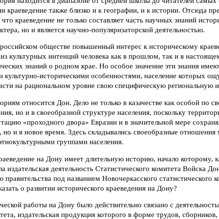
тория находится в диапазоне от средней школы до читателей самых
и краеведение также близко и к географии, и к истории. Отсюда пр
что краеведение не только составляет часть научных знаний истор
ктера, но и является научно-популяризаторской деятельностью.
российском обществе повышенный интерес к историческому краев
 из культурных интенций человека как в прошлом, так и в настоящ
еских знаний о родном крае. Но особое значение эти знания имею
 культурно-историческими особенностями, население которых ощ
асти на рациональном уровне свою специфическую региональную и
риям относится Дон. Дело не только в казачестве как особой по св
ения, но и в своеобразной структуре населения, поскольку территор
тацию «проходного двора» Евразии и в значительной мере сохраня
а, но и в новое время. Здесь складывались своеобразные отношени
этнокультурными группами населения.
аеведение на Дону имеет длительную историю, начало которому, ка
а издательская деятельность Статистического комитета Войска Дон
 правительства под названием Новочеркасского статистического ко
казать о развитии исторического краеведения на Дону?
ческой работы на Дону было действительно связано с деятельност
тета, издательская продукция которого в форме трудов, сборников