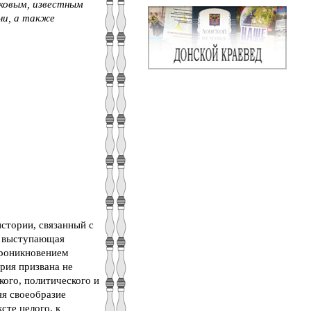
ковым, известным
ни, а также
истории, связанный с
я, выступающая
проникновением
рия призвана не
кого, политического и
яя своеобразие
сте целого, к