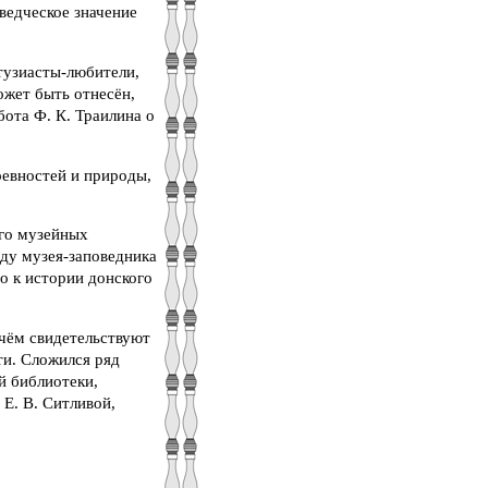
ведческое значение
тузиасты-любители,
ожет быть отнесён,
бота Ф. К. Траилина о
ревностей и природы,
его музейных
оду музея-заповедника
го к истории донского
 чём свидетельствуют
ти. Сложился ряд
й библиотеки,
 Е. В. Ситливой,