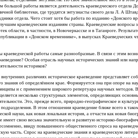
м большой работы является деятельность краеведческого отдела Д
ичной библиотеки, где трудятся энтузиасты своего дела Л. А Штавд
удники отдела. Чего стоит хотя бы работа по изданию «Донского в
 лучшим краеведческим изданиям страны. Краеведческие вопросы з
тек области, в частности, в Новочеркасске и в Таганроге. Результа
 публикации в «Донском временнике», в выпусках Краеведческих ч
 краеведческой работы самые разнообразные. В связи с этим возни
раеведение? Особая отрасль научных исторических знаний или нап
еятельности историков?
 внутренних различиях историческое краеведение представляет со
го знания об определённом крае. Формируется она при опоре на на
ринципы и с применением широкого репертуара научных методов. В
ыделяется несколько структурных элементов, определяющих основн
ятельности. Это, прежде всего, природно-географическое и культур
 подразделения. В этом отношении краеведение ближе всего к так
ской науки, как новая локальная история, а отчасти как новая био
ие имеет свою весьма значительную и развитую историко-биографи
есомненно, ввиду повышенного общественного спроса на краеведче
кую часть. Спрос на краеведческие знания и краеведческую литер