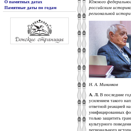
О памятных датах
Южного федерального
Памятные даты по годам
российским историко
региональной истори
Н. А. Мининков
А. Л.
В последние год
усилением такого нап
ответной реакцией н
унифицированных фор
только защитить гран
культурного поведен
регионального истори