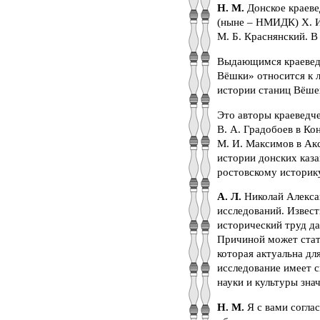
Н. М.
Донское краеве
(ныне – НМИДК) Х. И.
М. Б. Краснянский. В
Выдающимся краеведом
Вёшки» относится к 
истории станиц Вёшен
Это авторы краеведче
В. А. Градобоев в Ко
М. И. Максимов в Акс
истории донских каз
ростовскому историк
А. Л.
Николай Алексан
исследований. Извес
исторический труд д
Причиной может стат
которая актуальна дл
исследование имеет 
науки и культуры зна
Н. М.
Я с вами соглас