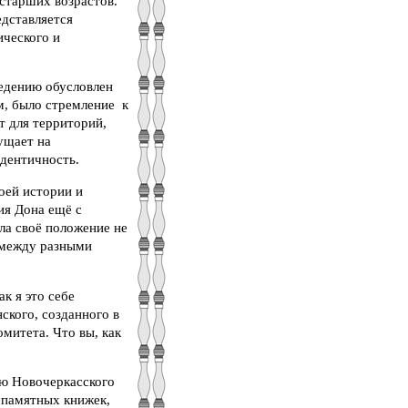
 старших возрастов.
едставляется
ического и
едению обусловлен
ем, было стремление к
т для территорий,
ущает на
дентичность.
оей истории и
ия Дона ещё с
ла своё положение не
я между разными
к я это себе
ского, созданного в
митета. Что вы, как
ью Новочеркасского
, памятных книжек,