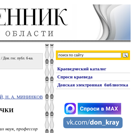
 Дон. гос. публ. б-ка.
Краеведческий каталог
Спроси краеведа
Донская электронная библиотека
ИЙ, Н. А. МИНИНКОВ
ОЧКИ
их наук, профессор