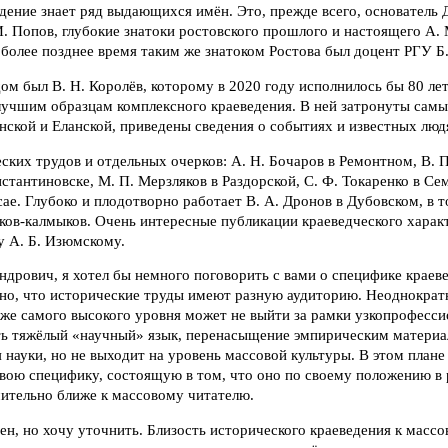
дение знает ряд выдающихся имён. Это, прежде всего, основатель 
 Попов, глубокие знатоки ростовского прошлого и настоящего А. 
 более позднее время таким же знатоком Ростова был доцент РГУ Б.
 был В. Н. Королёв, которому в 2020 году исполнилось бы 80 лет
лучшим образцам комплексного краеведения. В ней затронуты сам
ской и Еланской, приведены сведения о событиях и известных люд
ских трудов и отдельных очерков: А. Н. Бочаров в Ремонтном, В. П
нстантиновске, М. П. Мерзляков в Раздорской, С. Ф. Токаренко в Се
ае. Глубоко и плодотворно работает В. А. Дронов в Дубовском, в т
аков-калмыков. Очень интересные публикации краеведческого харак
у А. Б. Изюмскому.
дрович, я хотел бы немного поговорить с вами о специфике краев
тно, что исторические труды имеют разную аудиторию. Неоднократ
аже самого высокого уровня может не выйти за рамки узкопрофесси
ь тяжёлый «научный» язык, перенасыщение эмпирическим материа
я науки, но не выходит на уровень массовой культуры. В этом плане
свою специфику, состоящую в том, что оно по своему положению в
чительно ближе к массовому читателю.
ен, но хочу уточнить. Близость исторического краеведения к масс