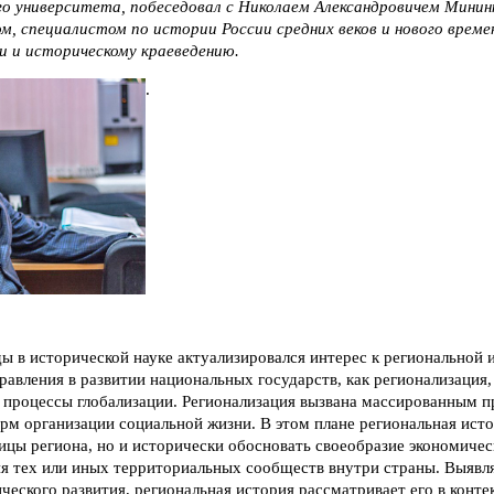
 университета, побеседовал с Николаем Александровичем Минин
м, специалистом по истории России средних веков и нового време
и и историческому краеведению.
.
ы в исторической науке актуализировался интерес к региональной 
равления в развитии национальных государств, как регионализаци
а процессы глобализации. Регионализация вызвана массированным 
м организации социальной жизни. В этом плане региональная исто
ицы региона, но и исторически обосновать своеобразие экономичес
ия тех или иных территориальных сообществ внутри страны. Выявл
ческого развития, региональная история рассматривает его в контек