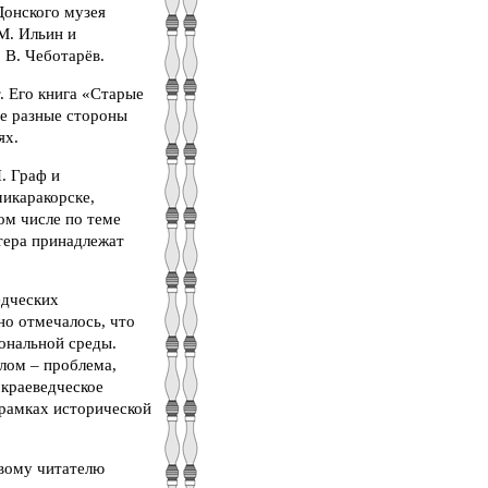
Донского музея
М. Ильин и
 В. Чеботарёв.
. Его книга «Старые
ые разные стороны
ях.
. Граф и
микаракорске,
ом числе по теме
тера принадлежат
едческих
но отмечалось, что
ональной среды.
лом – проблема,
 краеведческое
 рамках исторической
овому читателю