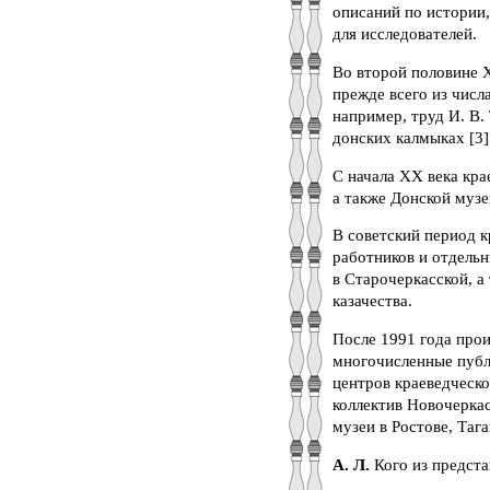
описаний по истории,
для исследователей.
Во второй половине X
прежде всего из числ
например, труд И. В.
донских калмыках [3]
С начала ХХ века кра
а также Донской музе
В советский период к
работников и отдельн
в Старочеркасской, а
казачества.
После 1991 года прои
многочисленные публ
центров краеведческо
коллектив Новочеркасс
музеи в Ростове, Таг
А. Л.
Кого из предст