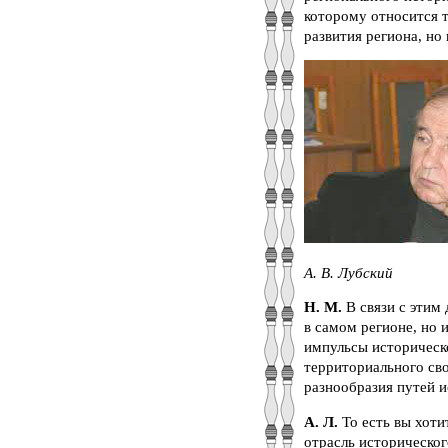
которому относится т
развития региона, но
А. В. Лубский
Н. М.
В связи с этим
в самом регионе, но
импульсы историческо
территориального св
разнообразия путей и
А. Л.
То есть вы хот
отрасль историческо