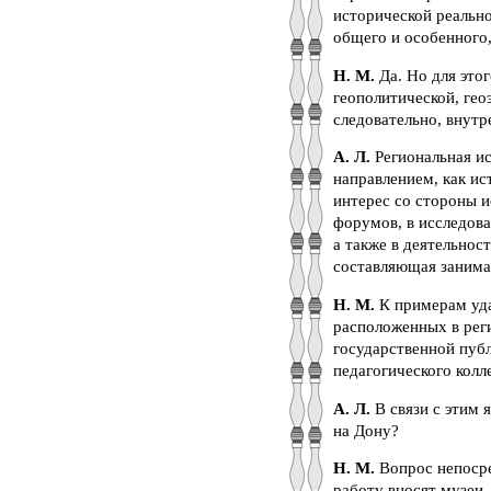
исторической реально
общего и особенного,
Н. М.
Да. Но для этог
геополитической, гео
следовательно, внутр
А. Л.
Региональная и
направлением, как ис
интерес со стороны и
форумов, в исследова
а также в деятельнос
составляющая занима
Н. М.
К примерам уда
расположенных в реги
государственной публ
педагогического колл
А. Л.
В связи с этим 
на Дону?
Н. М.
Вопрос непосре
работу вносят музеи,