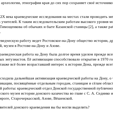
 археологии, этнографии края до сих пор сохраняет своё источнико
IX века краеведческие исследования на местах стали проводить эн
а учителей. К таким исследовательским работам высокого уровня м
 Тимощенкова об обычаях и быте Казанской станицы [2], а также ра
.
еведческую работу ведет Ростовское-на-Дону общество истории, д
й, музеи в Ростове-на-Дону и Азове.
раеведческая работа на Дону была долгое время уделом прежде вс
ых энтузиастов. Её активизации способствовало открытие в 1970 г
 также всё более возраставший интерес к истории Дона, прежде все
сходила дальнейшая активизация краеведческой работы на Дону, о
икации, посвящённые отдельным городам, станицам и сёлам облас
й работы: краеведческий отдел Донской государственной публично
кого музея истории донского казачества во главе с С. А. Сединко и
анроге, Старочеркасской, Азове, Вёшенской.
авителей донского краеведения вы бы могли выделить?