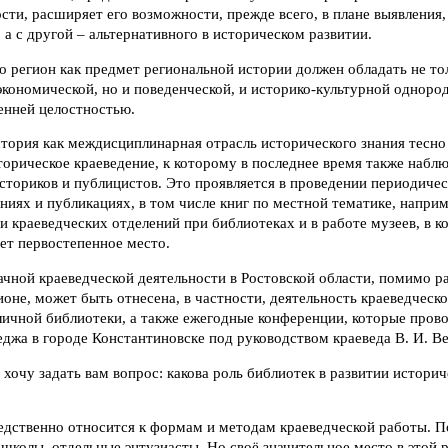
сти, расширяет его возможности, прежде всего, в плане выявления,
 а с другой – альтернативного в историческом развитии.
о регион как предмет региональной истории должен обладать не то
экономической, но и поведенческой, и историко-культурной одноро
енней целостностью.
стория как междисциплинарная отрасль исторического знания тесно 
торическое краеведение, к которому в последнее время также наб
сториков и публицистов. Это проявляется в проведении периодиче
ниях и публикациях, в том числе книг по местной тематике, наприм
ти краеведческих отделений при библиотеках и в работе музеев, в 
ет первостепенное место.
чной краеведческой деятельности в Ростовской области, помимо р
оне, может быть отнесена, в частности, деятельность краеведческ
ичной библиотеки, а также ежегодные конференции, которые прово
еджа в городе Константиновске под руководством краеведа В. И. Ве
я хочу задать вам вопрос: какова роль библиотек в развитии истори
дственно относится к формам и методам краеведческой работы. По
 школы, отдельные энтузиасты. Но своё значительное место в этой