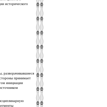
ции исторического
сы, разворачивавшиеся
 стороны принимает
стом инициации
 источником
дисциплинарную
сегменты