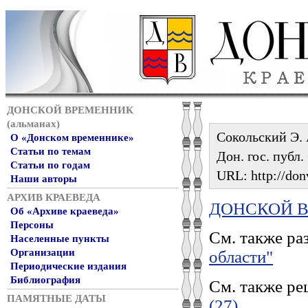
ДОНСКОЙ ВРЕМЕННИК
(альманах)
Сокольский Э. 
О «Донском временнике»
Статьи по темам
Дон. гос. публ.
Статьи по годам
URL: http://don
Наши авторы
АРХИВ КРАЕВЕДА
ДОНСКОЙ ВР
Об «Архиве краеведа»
Персоны
См. также ра
Населенные пункты
Организации
области"
Периодические издания
Библиография
См. также ре
ПАМЯТНЫЕ ДАТЫ
(27)