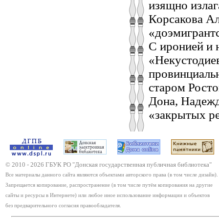
изящно излаг
Корсакова Ал
«доэмигрантс
С иронией и 
«Некустодиев
провинциаль
старом Росто
Дона, Надежд
«закрытых р
© 2010 -
2026
ГБУК РО "Донская государственная публичная библиотека"
Все материалы данного сайта являются объектами авторского права (в том числе дизайн).
Запрещается копирование, распространение (в том числе путём копирования на другие
сайты и ресурсы в Интернете) или любое иное использование информации и объектов
без предварительного согласия правообладателя.