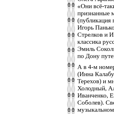
«Они всё-так
признанные 
(публикация 
Игорь Панько
Стрелков и И
классика рус
Эмиль Соколь
по Дону путе
А в 4-м номе
(Инна Калабу
Терехов) и м
Холодный, Ал
Иванченко, Е
Соболев). Св
музыкальном 