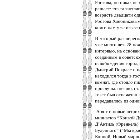
Ростова, но никак не
решает: эта талантли
возрасте двадцати од
Ростова Хлебниковым
книги нам уже извест
В который раз переск
уже много лет. 28 но
интервью, на основа
созданным в советско
освобождения города 
Дмитрий Покрасс и по
находился тогда в го
комнат, где стояло п
прослушал песню, ст
текст был отпечатан
передавались из одно
А вот и новые штрихи
миниатюр “Кривой Дж
Д’Актиль (Френкель)
Будённого“ (“Мы крас
Конной. Новый марш 