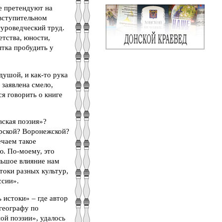
е претендуют на
 вступительном
туроведческий труд.
етства, юности,
ытка пробудить у
душой, и как-то рука
 заявлена смело,
я говорить о книге
вская поэзия»?
арской? Воронежской?
ечаем такое
ю. По-моему, это
льшое влияние нам
стоки разных культур,
ссии».
 истоки» – где автор
 географу по
ой поэзии», удалось