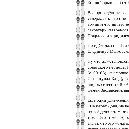
Конной армии“, а от 
Все приведённые выш
утверждает, что они
армии и что ничего н
секретарь Реввоенсов
Покрасса и зародился
Но идём дальше. Глав
Владимире Маяковском
Ну что ж, «становлен
советского периода.
(с. 60–63), как можн
Сигизмунда Каца), пе
широко известной «Ах
Семён Заславский, вы
Ещё одни удивляющие 
«На берег Дона, на в
но всё дело в том, ч
тема. Это тоже – «ро
знали, что это «блатн
песня оказалась в ре