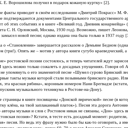
К. Е. Ворошилова получил в подарок кожаную куртку» [2].
е факты приводит в своём исследовании «Дмитрий Покрасс» М. Ф. 
 не подтверждаются документами Центрального государственного а
ет об этих событиях и в книге «Великий год. Дневник конармейца»
ета С. Н. Орловский, Москва, 1930 год). Возможно, пишет Леонова,
 замысел новой песни; однако издана она была только в 1937 году [3
а о «Становлении» завершается рассказом о Демьяне Бедном (одна
 (три!). Опять же – мотив у автора книги сугубо краеведческий, а
ие» ростовской поэзии состоялось, и теперь читателей ждут зарисо
 И здесь можно только сожалеть о досадных упущениях. Говоря об
о не упомянуть о его знаменитой песне «Шумел сурово Брянский ле
рвые такты музыки которой стали позывными брянского радио. Или
, эта красная рябина», коронным номером Нани Брегвадзе (кстати
пускник музыкального техникума в Ростове-на-Дону).
страницы в книге посвящены «Донской лирической» песне (в котор
етку клёна, на твой заплаканный платок»). Песня эта дорога Антони
то авторы музыки и слов с Ростовом никак не связаны, «Дон» здесь 
стовская поэзия»? Кстати, в тесте есть досадный момент: родители,
ая» песня. Но ведь эту фразу нужно было бы как-то оговорить, а им
пертуаре «подпольного» певца 60–70-х годов Аркадия Северного, п