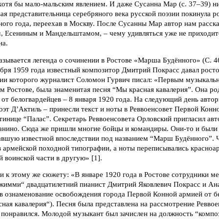
 хотя бы мало-мальским явлением. И даже Сусанна Мар (с. 37–39) ни
вая представительница серебряного века русской поэзии покинула 
ного года, переехав в Москву. После Сусанны Мар автор нам расск
, Есениным и Мандельштамом, – чему удивляться уже не приходитс
на.
азывается легенда о сочинении в Ростове «Марша Будённого» (С. 4
ября 1959 года известный композитор Дмитрий Покрасс давал рост
нии которого журналист Соломон Гурвич писал: «Первым музыкаль
м Ростове, была знаменитая песня “Мы красная кавалерия”. Она ро
от белогвардейцев – 8 января 1920 года. На следующий день авто
эт Д’Актиль – принесли текст и ноты в Реввоенсовет Первой Конн
стинице “Палас”. Секретарь Реввоенсовета Орловский пригласил авт
ианино. Сюда же пришли многие бойцы и командиры. Они-то и были
авшую известной впоследствии под названием “Марш Будённого”. Ч
 в армейской походной типографии, а ноты переписывались красноа
й воинской части в другую» [1].
 к этому же сюжету: «В январе 1920 года в Ростове сотрудники ме
имми“ двадцатилетний пианист Дмитрий Яковлевич Покрасс и Ан
 в ознаменование освобождения города Первой Конной армией от 
ная кавалерия“). Песня была представлена на рассмотрение Ревво
понравился. Молодой музыкант был зачислен на должность “компо