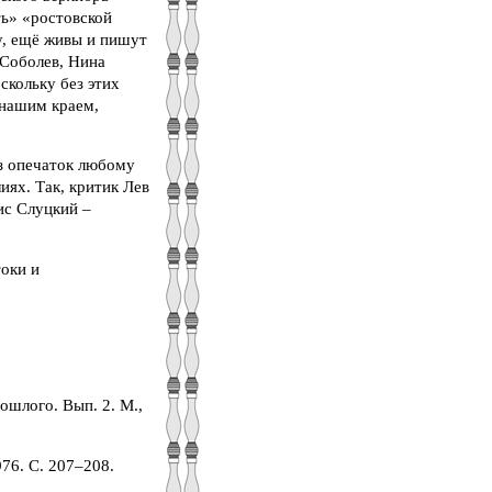
ь» «ростовской
у, ещё живы и пишут
 Соболев, Нина
кольку без этих
 нашим краем,
ез опечаток любому
иях. Так, критик Лев
ис Слуцкий –
токи и
ошлого. Вып. 2. М.,
976. С. 207–208.