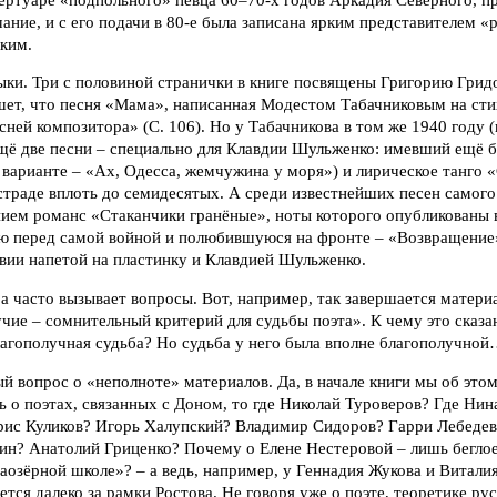
ание, и с его подачи в 80-е была записана ярким представителем 
ким.
ки. Три с половиной странички в книге посвящены Григорию Гридо
ет, что песня «Мама», написанная Модестом Табачниковым на стих
сней композитора» (С. 106). Но у Табачникова в том же 1940 году (
щё две песни – специально для Клавдии Шульженко: имевший ещё 
варианте – «Ах, Одесса, жемчужина у моря») и лирическое танго 
страде вплоть до семидесятых. А среди известнейших песен самого
ием романс «Стаканчики гранёные», ноты которого опубликованы в
ую перед самой войной и полюбившуюся на фронте – «Возвращение
вии напетой на пластинку и Клавдией Шульженко.
а часто вызывает вопросы. Вот, например, так завершается матери
чие – сомнительный критерий для судьбы поэта». К чему это сказа
лагополучная судьба? Но судьба у него была вполне благополучно
ый вопрос о «неполноте» материалов. Да, в начале книги мы об эт
ть о поэтах, связанных с Доном, то где Николай Туроверов? Где Ни
рис Куликов? Игорь Халупский? Владимир Сидоров? Гарри Лебедев
ин? Анатолий Гриценко? Почему о Елене Нестеровой – лишь бегло
аозёрной школе»? – а ведь, например, у Геннадия Жукова и Витал
ется далеко за рамки Ростова. Не говоря уже о поэте, теоретике ру