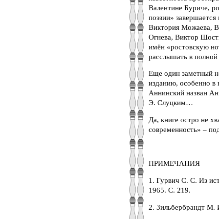
Валентине Буриче, р
поэзии» завершается 
Виктория Можаева, В
Огнева, Виктор Шост
имён «ростовскую нот
расслышать в полной
Еще один заметный не
изданию, особенно в 
Аннинский назван Анн
Э. Слуцким…
Да, книге остро не х
современность» – по
ПРИМЕЧАНИЯ
1. Гурвич С. С. Из и
1965. С. 219.
2. Зильбербрандт М. И