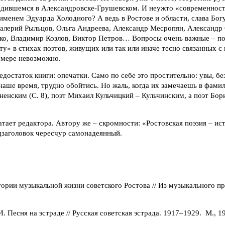
одившемся в Александровске-Грушевском. И неужто «современност
именем Эдуарда Холодного? А ведь в Ростове и области, слава Бог
алерий Рыльцов, Ольга Андреева, Александр Месропян, Александр
ко, Владимир Козлов, Виктор Петров… Вопросы очень важные – пос
у» в стихах поэтов, живущих или так или иначе тесно связанных с
 мере невозможно.
достаток книги: опечатки. Само по себе это простительно: увы, б
наше время, трудно обойтись. Но жаль, когда их замечаешь в фамил
енским (С. 8), поэт Михаил Кульчицкий – Кульчинским, а поэт Бор
ватает редактора. Автору же – скромности: «Ростовская поэзия – ис
дзаголовок чересчур самонадеянный.
стории музыкальной жизни советского Ростова // Из музыкального пр
. Песня на эстраде // Русская советская эстрада. 1917–1929. М., 1