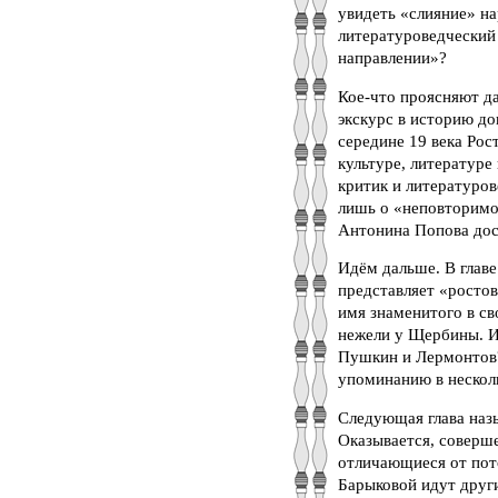
увидеть «слияние» н
литературоведческий 
направлении»?
Кое-что проясняют да
экскурс в историю до
середине 19 века Рос
культуре, литературе
критик и литературов
лишь о «неповторимой
Антонина Попова дос
Идём дальше. В глав
представляет «ростов
имя знаменитого в св
нежели у Щербины. И
Пушкин и Лермонтов?
упоминанию в нескол
Следующая глава наз
Оказывается, соверше
отличающиеся от пото
Барыковой идут други