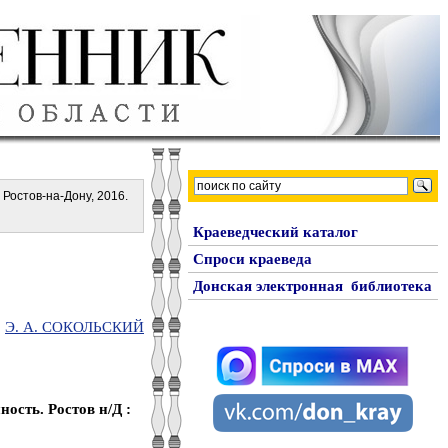
. Ростов-на-Дону, 2016.
Краеведческий каталог
Спроси краеведа
Донская электронная библиотека
Э. А. СОКОЛЬСКИЙ
ость. Ростов н/Д :