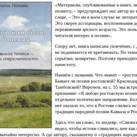
«Материалы, опубликованные в книге, н
полноту, – предупреждает нас автор во
слове. – Это ни в коем случае не литера
Это скорее ассоциации, воспоминания д
переживания зрелого возраста. Это поп
читателя интерес к поэзии».
Спору нет, книга написана увлечённо, с 
не поднимается её критиковать. Но тема
серьёзно, конкретно. Поэтому приходитс
начистоту.
Начнём с названия. Что значит – «росто
Бывает ли поэзия ростовской? Краснод
Тамбовской? Впрочем, на с. 55 мы встр
признание: «Я люблю ростовскую поэзи
отдельное поэтическое направление. Бо
неё оказало то, что в Ростове слились и
традиции народной поэзии Кавказа и Ро
Здесь что ни слово, то шедевр. «Слились
видел, чтобы истоки сливались; мне как
вычайно интересно. А где автору, сказавшему о «традициях народн