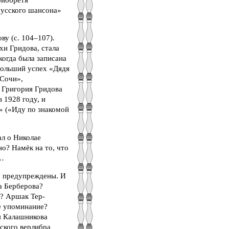
«русского шансона»
ву (с. 104–107).
и Гридова, стала
когда была записана
больший успех «Дядя
«Сочи»,
 Григория Гридова
 1928 году, и
» («Иду по знакомой
ал о Николае
но? Намёк на то, что
й…
ом предупреждены. И
на Берберова?
? Аршак Тер-
е упоминание?
ия Калашникова
сского верлибра