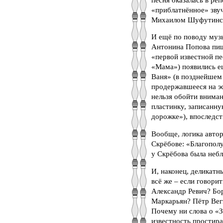
«приблатнённое» звуч
Михаилом Шуфутинс
И ещё по поводу музы
Антонина Попова пиш
«первой известной пе
«Мама») появились е
Ваня» (в позднейшем 
продержавшееся на э
нельзя обойти вниман
пластинку, записанн
дорожке»), впоследст
Вообще, логика автор
Скрёбове: «Благополу
у Скрёбова была неб
И, наконец, деликатн
всё же – если говори
Александр Ревич? Бо
Маркарьян? Пётр Вег
Почему ни слова о «З
известность простира