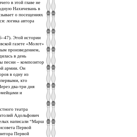
чего в этой главе не
родную Нахичевань в
азывает о посещениях
я: логика автора
6–47). Этой истории
овской газете «Молот»
ным произведением,
дилась в день
ры песни – композитор
ой армии. Он
оров в одну из
 первыми, кто
ерез два-три дня
рмейцами и
стного театра
атолий Адольфович
белых написали “Марш
енсовета Первой
зитора Первой