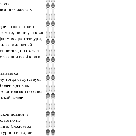
я «не
ьном поэтическом
даёт нам краткий
вского, пишет, что «в
 формах архитектуры,
но даже именитый
я поэзия, он сказал
ротяжении всей книги
зывается,
му тогда отсутствует
более крепкая,
 «ростовской поэзии»
нской земле и
вской поэзии»?
солютно не
ниги. Следом за
ратурной истории