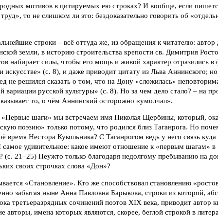
ародных мотивов в цитируемых ею строках? И вообще, если пишетс
труд», то не слишком ли это: бездоказательно говорить об «отдел
льнейшие строки – всё оттуда же, из обращения к читателю: автор 
нской земли, в историю строительства крепости св. Димитрия Росто
тов набирает силы, чтобы его мощь и живой характер отразились в
 и искусстве» (с. 8), и даже приводит цитату из Льва Аннинского; 
ед не решился сказать о том, что на Дону «сложилась» неповторима
 вариации русской культуры» (с. 8). Но за чем дело стало? – на п
казывает то, о чём Аннинский осторожно «умолчал».
е «Первые шаги» мы встречаем имя Николая Щербины, который, ока
скую поэзию» только потому, что родился близ Таганрога. Но поче
оё время Нестора Кукольника? С Таганрогом ведь у него связь куда 
 самое удивительное: какое имеют отношение к «первым шагам» в
 (с. 21–25) Неужто только благодаря недолгому пребыванию на до
ьких своих строчках слова «Дон»?
ывается «Становление». Кто же способствовал становлению «росто
нно забытая ныне Анна Павловна Барыкова, строки из которой, аб
ка третьеразрядных сочинений поэтов XIX века, приводит автор к
е авторы, имена которых являются, скорее, беглой строкой в лите