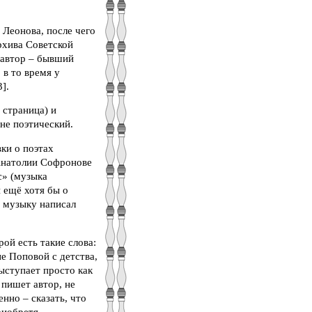
Леонова, после чего
рхива Советской
 (автор – бывший
 в то время у
].
 страница) и
 не поэтический.
вки о поэтах
 Анатолии Софронове
с» (музыка
 ещё хотя бы о
, музыку написал
ой есть такие слова:
не Поповой с детства,
выступает просто как
 пишет автор, не
енно – сказать, что
риобретя