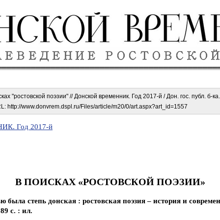
ках "ростовской поэзии" // Донской временник. Год 2017-й / Дон. гос. публ. б-ка
: http://www.donvrem.dspl.ru/Files/article/m20/0/art.aspx?art_id=1557
К. Год 2017-й
В ПОИСКАХ «РОСТОВСКОЙ ПОЭЗИИ»
 была степь донская : ростовская поэзия – история и современн
9 с. : ил.