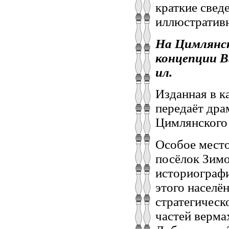
краткие свед
иллюстратив
На Цимлянск
концепции В.
ил.
Изданная в к
передаёт дра
Цимлянского
Особое место
посёлок Зимо
историографи
этого населё
стратегическ
частей верма