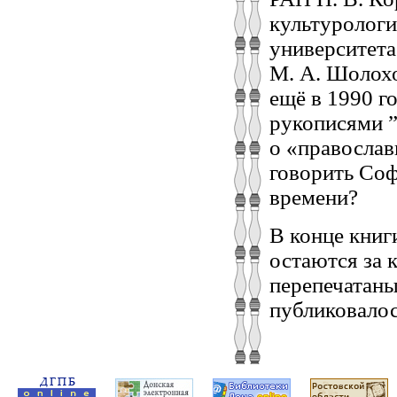
культуролог
университета
М. А. Шолохо
ещё в 1990 г
рукописями ”
о «православ
говорить Соф
времени?
В конце книг
остаются за 
перепечатаны 
публиковалос