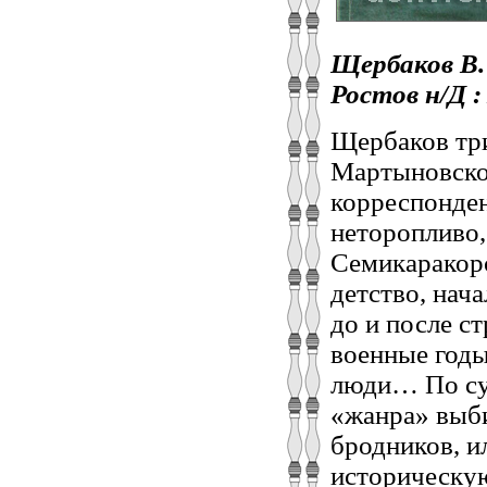
Щербаков В. 
Ростов н/Д : 
Щербаков три
Мартыновског
корреспонден
неторопливо,
Семикаракорс
детство, нача
до и после с
военные годы
люди… По сут
«жанра» выби
бродников, и
историческую