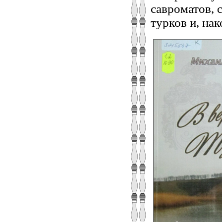
савроматов, с
турков и, нак