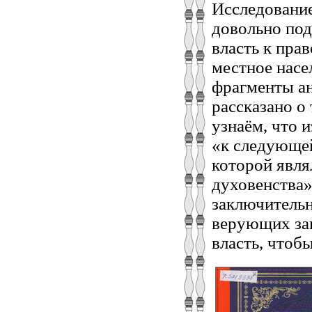
Исследование
довольно под
власть к пра
местное насе
фрагменты ан
рассказано о
узнаём, что 
«к следующе
которой явля
духовенства»
заключительн
верующих зак
власть, чтоб