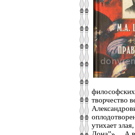
философских 
творчество в
Александрови
оплодотворен
утихает злая,
Дона”»… А во