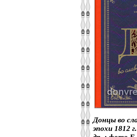
Донцы во сла
эпохи 1812 г.
др. ; фото Е