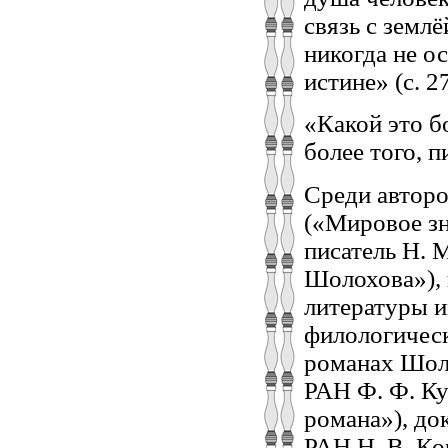
связь с землё
никогда не о
истине» (с. 2
«Какой это б
более того, п
Среди авторо
(«Мировое зн
писатель Н. 
Шолохова»),
литературы и
филологическ
романах Шоло
РАН Ф. Ф. Ку
романа»), до
РАН Н. В. Ко