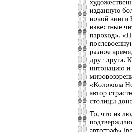
художественн
изданную бол
новой книги 
известные чи
пароход», «Н
послевоенную
разное время
друг друга. 
интонацию и 
мировоззрени
«Колокола Но
автор страст
столицы донс
То, что из л
подтверждают
автограф» (в