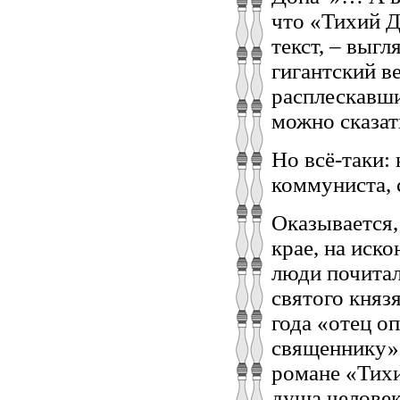
что «Тихий Д
текст, – выг
гигантский в
расплескавши
можно сказать
Но всё-таки:
коммуниста, 
Оказывается,
крае, на иск
люди почитал
святого княз
года «отец о
священнику» (
романе «Тих
душа человек