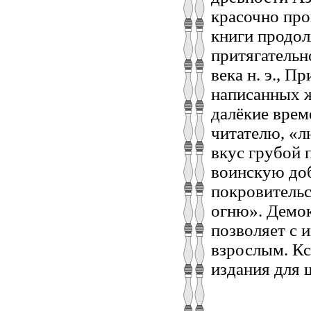
красочно про
книги продол
притягательно
века н. э., П
написанных ж
далёкие време
читателю, «л
вкус грубой 
воинскую доб
покровитель
огню». Демок
позволяет с 
взрослым. Кс
издания для 