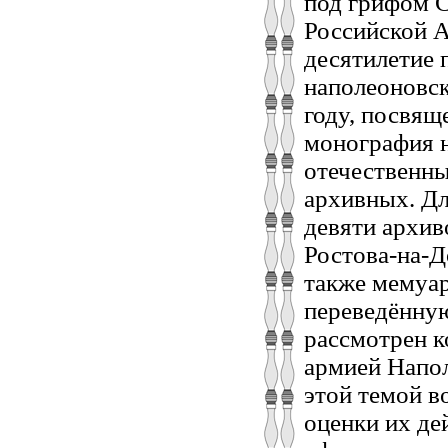
под грифом С
Российской А
десятилетие 
наполеоновск
году, посвящ
монография н
отечественны
архивных. Дл
девяти архи
Ростова-на-Д
также мемуар
переведённую
рассмотрен к
армией Напол
этой темой в
оценки их де