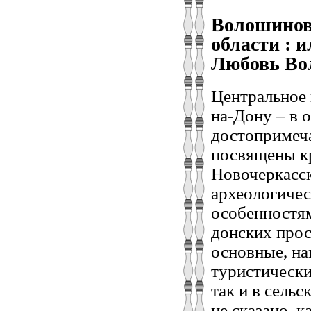
Волошинова
области : 
Любовь Вол
Центральное 
на-Дону – в 
достопримеча
посвящены к
Новочеркасск
археологиче
особенностям
донских про
основные, на
туристически
так и в сель
не сказано, 