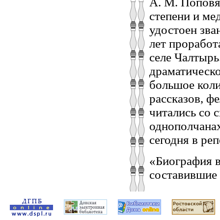
А. М. Поповя
степени и ме
удостоен зва
лет проработ
селе Чалтырь
драматическо
большое кол
рассказов, ф
читались со 
однополчанах
сегодня в ре
«Биография в
составившие 