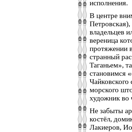
исполнения.
В центре вни
Петровская),
владельцев и
вереница кот
протяжении в
странный рас
Таганьем», та
становимся «
Чайковского 
морского што
художник во 
Не забыты ар
костёл, доми
Лакиеров, Ио