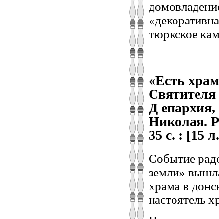
домовладение
«декоративна
тюркское кам
«Есть храм
Святителя Н
Д епархия,
Николая. Ро
35 с. : [15 л
Событие радо
земли» вышл
храма в донс
настоятель х