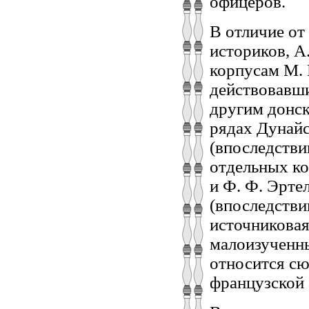
офицеров.
В отличие от
историков, А
корпусам М. 
действовавши
другим донск
рядах Дунайс
(впоследстви
отдельных ко
и Ф. Ф. Эрте
(впоследстви
источниковая
малоизученны
относится сю
французской 