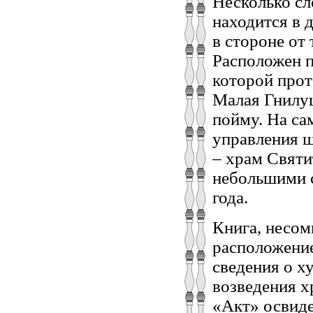
Несколько сл
находится в 
в стороне от
Расположен п
которой прот
Малая Гнилу
пойму. На са
управления ш
– храм Святи
небольшими 
года.
Книга, несом
расположение
сведения о х
возведения х
«Акт» освиде