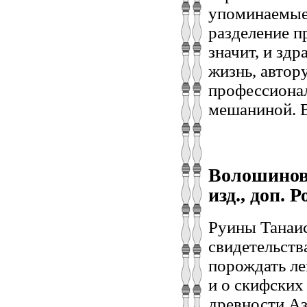
упоминаемые 
разделение п
значит, и зд
жизнь, автор
профессионал
мешаниной. В
Волошинова
изд., доп. Р
Руины Танаис
свидетельств
порождать ле
и о скифских
древности Аз