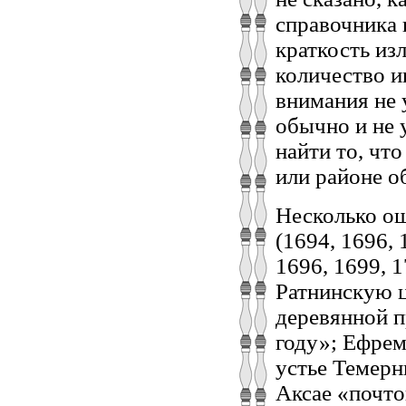
справочника 
краткость из
количество и
внимания не 
обычно и не 
найти то, чт
или районе о
Несколько ош
(1694, 1696, 
1696, 1699, 
Ратнинскую ц
деревянной п
году»; Ефрем
устье Темерни
Аксае «почто