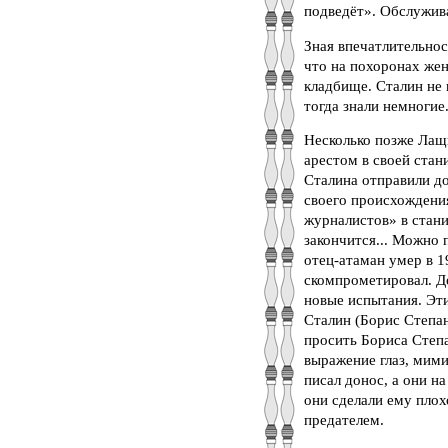
подведёт». Обслужива
Зная впечатлительнос
что на похоронах жен
кладбище. Сталин не 
тогда знали немногие.
Несколько позже Лащ
арестом в своей стан
Сталина отправили до
своего происхождения
журналистов» в стани
закончится... Можно 
отец-атаман умер в 1
скомпрометировал. Д
новые испытания. Эт
Сталин (Борис Степан
просить Бориса Степа
выражение глаз, мими
писал донос, а они н
они сделали ему плох
предателем.