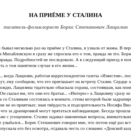
НА ПРИЁМЕ У СТАЛИНА
писатель-фольклорист Борис Степанович Лащилин
 бывал несколько раз на приёме у Сталина, я узнала от мамы. В пер
 Михайловскую я сразу же спросила его о том, правда ли это. Бор
 правда. Подробностей не последовало. А в следующий приезд я по
ть о том памятном случае в его жизни...
 в., когда Лащилин, работая корреспондентом газеты «Известия», по
т, ему сообщили, что его приглашает на встречу Сталин. Сердце з
вождю, Лащилина тщательно обыскала охрана, состоявшая, как пон
. Он сказал им, что они его братья... «Интерес» к Лащилину сразу ис
а со Сталиным состоялась в комнате, стены которой были задрапир
е не из приятных: зная твёрдость и подозрительность Иосифа Вис
 что за драпировкой могут прятаться наблюдающие. Беседа прошла
аже с угощением. Сталин задавал лаконичные вопросы, внимательн
не улыбался... Борис Степанович говорил мне, что потом ещё раз вс
пускала его без осмотра, отдавала честь со словами: «Донской каза