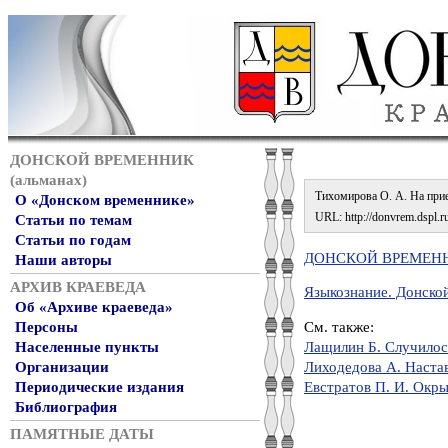
ДОНСКОЙ ВРЕМЕННИК
(альманах)
Тихомирова О. А. На прием
О «Донском временнике»
URL: http://donvrem.dspl.ru
Статьи по темам
Статьи по годам
ДОНСКОЙ ВРЕМЕННИ
Наши авторы
АРХИВ КРАЕВЕДА
Языкознание. Донско
Об «Архиве краеведа»
См. также:
Персоны
Лащилин Б. Случилось 
Населенные пункты
Лиходедова А. Наста
Организации
Евстратов П. И. Ок
Периодические издания
Библиография
ПАМЯТНЫЕ ДАТЫ