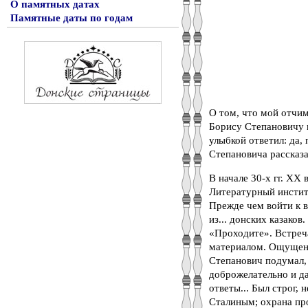
О памятных датах
Памятные даты по годам
О том, что мой отчим
Борису Степановичу в
улыбкой ответил: да,
Степановича рассказа
В начале 30-х гг. XX
Литературный институ
Прежде чем войти к 
из... донских казаков
«Проходите». Встреч
материалом. Ощущени
Степанович подумал,
доброжелательно и д
ответы... Был строг, 
Сталиным; охрана про