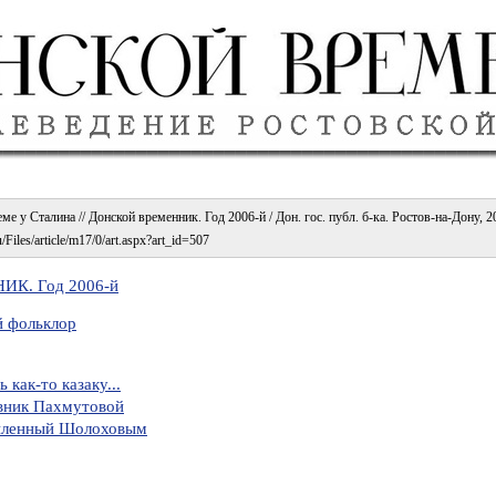
е у Сталина // Донской временник. Год 2006-й / Дон. гос. публ. б-ка. Ростов-на-Дону, 20
/Files/article/m17/0/art.aspx?art_id=507
К. Год 2006-й
й фольклор
как-то казаку...
вник Пахмутовой
рыленный Шолоховым