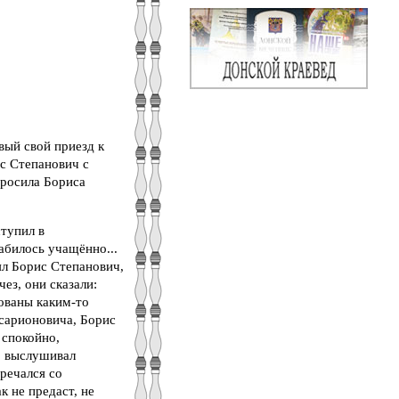
вый свой приезд к
ис Степанович с
просила Бориса
ступил в
абилось учащённо...
ял Борис Степанович,
чез, они сказали:
ованы каким-то
сарионовича, Борис
 спокойно,
о выслушивал
тречался со
к не предаст, не