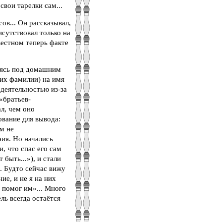
вои тарелки сам...
ов... Он рассказывал,
сутствовал только на
вестном теперь факте
дясь под домашним
 их фамилии) на имя
деятельностью из-за
 «братьев-
л, чем оно
ование для вывода:
ем не
ия. Но начались
 что спас его сам
быть...»), и стали
. Будто сейчас вижу
ие, и не я на них
е помог им»... Много
ль всегда остаётся