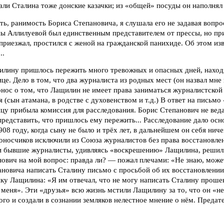
ли Сталина тоже донские казачки; из «общей» посуды он наполнял с
ть, ранимость Бориса Степановича, я слушала его не задавая вопрос
ы Аллилуевой был единственным представителем от прессы, но при
приезжал, простился с женой на гражданской панихиде. Об этом из
..
илину пришлось пережить много тревожных и опасных дней, нахо
ице. Дело в том, что два журналиста из родных мест (он назвал мне
нос о том, что Лащилин не имеет права заниматься журналистской 
 (сын атамана, в родстве с духовенством и т.д.) В ответ на письмо
цу прибыла комиссия для расследования. Борис Степанович не веда
представить, что пришлось ему пережить... Расследование дало осн
908 году, когда сыну не было и трёх лет, в дальнейшем он себя нич
оносчиков исключили из Союза журналистов без права восстановлен
и бывшие журналисты, удивляясь «воскрешению» Лащилина, решили,
ович на мой вопрос: правда ли? — пожал плечами: «Не знаю, может 
новича написать Сталину письмо с просьбой об их восстановлении
ку Лащилина: «Я им отвечал, что не могу написать Сталину прошен
а меня». Эти «друзья» всю жизнь мстили Лащилину за то, что он «н
ого и создали в сознании земляков нелестное мнение о нём. Предате