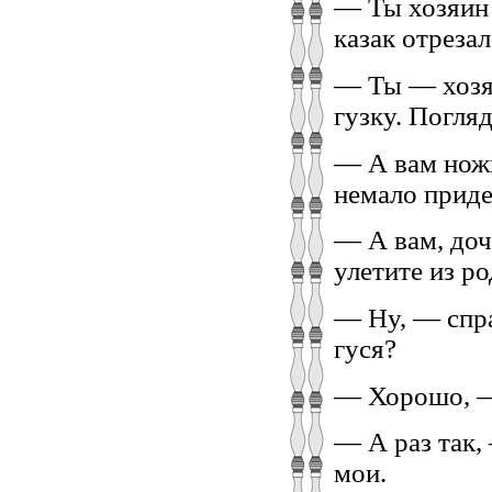
— Ты хозяин 
казак отрезал
— Ты — хозяй
гузку. Погляд
— А вам ножк
немало приде
— А вам, доч
улетите из р
— Ну, — спра
гуся?
— Хорошо, —
— А раз так,
мои.