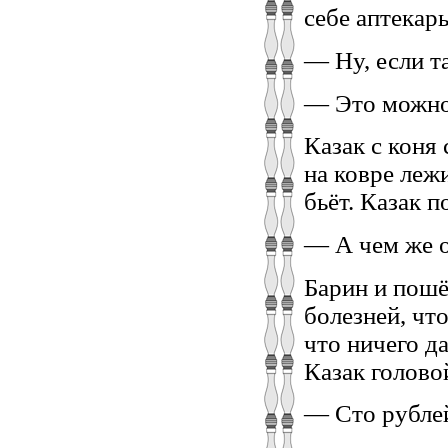
себе аптекарь
— Ну, если т
— Это можно
Казак с коня 
на ковре леж
бьёт. Казак п
— А чем же о
Барин и пошё
болезней, что
что ничего д
Казак голово
— Сто рублей