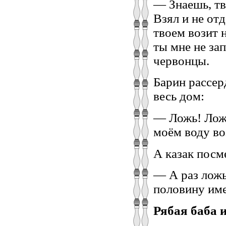
— Знаешь, тв
Взял и не от
твоем возит н
ты мне не зап
червонцы.
Барин рассерд
весь дом:
— Ложь! Ложь
моём воду во
А казак посм
— А раз ложь,
половину име
Рябая баба 