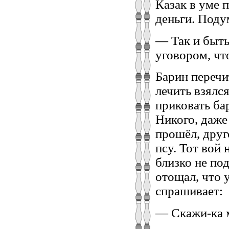
Казак в уме 
деньги. Поду
— Так и быть
уговором, что
Барин перечит
лечить взялс
приковать ба
Никого, даже
прошёл, друг
псу. Тот вой 
близко не по
отощал, что 
спрашивает:
— Скажи-ка м