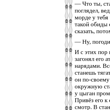
— Что ты, ст
поглядел, ве
морде у тебя
такой обиды 
сказать, пот
— Ну, погоди
И с этих пор
загонял его 
нарядами. Вс
станешь тяга
он по-своему
окружную ст
у цыган пром
Привёз его к
смотр. В ста