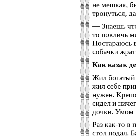
не мешкая, бы
тронуться, д
— Знаешь что
то покличь ме
Постараюсь в
собачки жрат
Как казак де
Жил богатый 
жил себе при
нужен. Крепо
сидел и ничег
дочки. Умом 
Раз как-то в 
стол подал. 