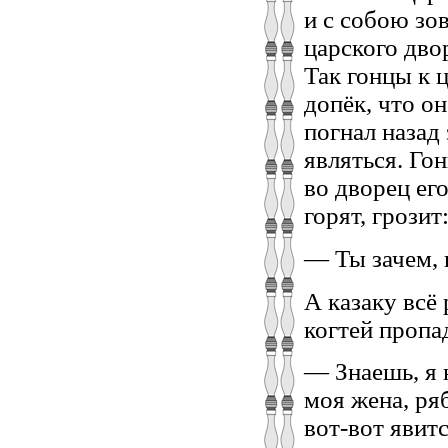
и с собою зов
царского двор
Так гонцы к 
допёк, что он
погнал назад 
являться. Гон
во дворец его
горят, грозит
— Ты зачем, к
А казаку всё
когтей пропа
— Знаешь, я н
моя жена, ряб
вот-вот явитс