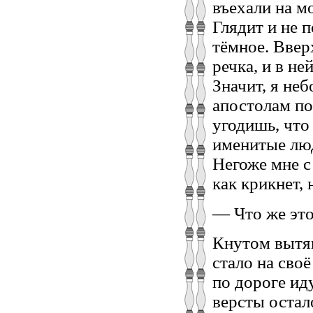
въехали на мо
Глядит и не 
тёмное. Вверх
речка, и в не
Значит, я не
апостолам по
угодишь, что 
именитые люд
Негоже мне с
как крикнет, 
— Что же это
Кнутом вытян
стало на сво
по дороге ид
версты остало