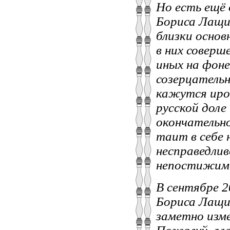
Но есть ещё 
Бориса Лащи
близки основ
в них соверш
иных на фон
созерцательн
кажутся ирон
русской доле 
окончательно
таит в себе 
несправедлив
непостижима
В сентябре 2
Бориса Лащил
заметно изме