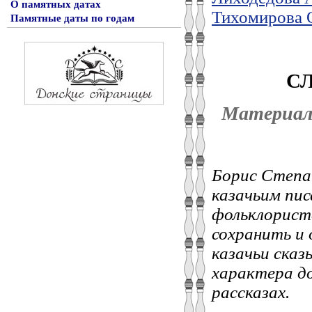
О памятных датах
Тихомирова О
Памятные даты по годам
СЛ
Материал 
Борис Степа
казачьим пи
фольклорист
сохранить и 
казачьи сказ
характера до
рассказах.