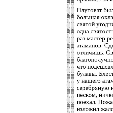
Плутоват был
большая окла
святой угодн
одна святост
раз мастер р
атаманов. Сд
отличишь. Св
благополучно
что подешевл
булавы. Блес
у нашего атам
серебряную н
песком, ниче
поехал. Пожа
изложил жало