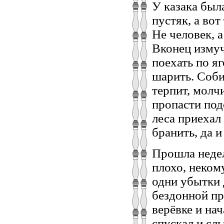
У казака был
пустяк, а во
Не человек, а
Вконец измуч
поехать по яг
шарить. Соби
терпит, молч
пропасти под
леса приехал 
бранить, да и
Прошла недел
плохо, неком
одни убытки 
бездонной пр
верёвке и нач
спускал и сл