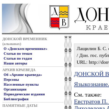
ДОНСКОЙ ВРЕМЕННИК
(альманах)
Лащилин Б. С. 
О «Донском временнике»
Статьи по темам
/ Дон. гос. пуб
Статьи по годам
URL: http://don
Наши авторы
АРХИВ КРАЕВЕДА
ДОНСКОЙ ВР
Об «Архиве краеведа»
Персоны
Языкознание
Населенные пункты
Организации
См. также:
Периодические издания
Библиография
Евстратов П
ПАМЯТНЫЕ ДАТЫ
Лиходедова 