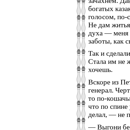
зачахнем. Да
богатых каза
голосом, по-
Не дам житья
духа — меня 
заботы, как с
Так и сделал
Стала им не 
хочешь.
Вскоре из Пе
генерал. Черт
то по-кошачьи
что по спине
делал, — не п
— Выгони бес