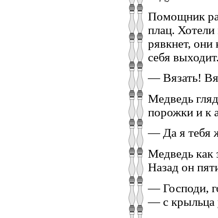
Помощник рад
плац. Хотели 
рявкнет, они 
себя выходит.
— Вязать! Вяз
Медведь гляде
порожки и к 
— Да я тебя 
Медведь как 
Назад он пяти
— Господи, г
— с крыльца 