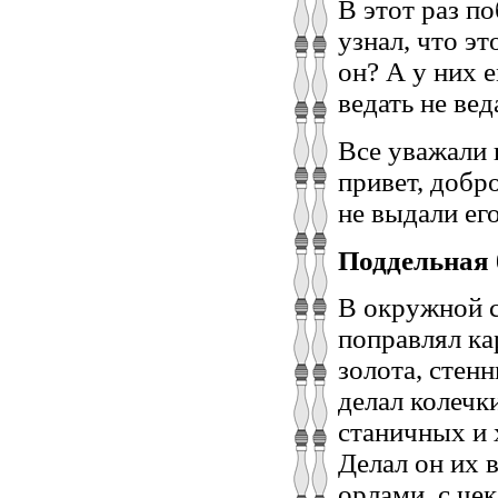
В этот раз по
узнал, что э
он? А у них е
ведать не вед
Все уважали 
привет, добро
не выдали его
Поддельная 
В окружной с
поправлял ка
золота, стен
делал колечк
станичных и 
Делал он их в
орлами, с че