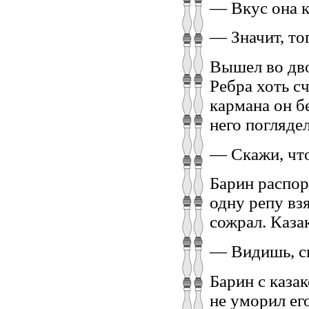
— Вкус она к
— Значит, то
Вышел во дво
Ребра хоть с
кармана он б
него поглядел
— Скажи, чт
Барин распор
одну репу взя
сожрал. Каза
— Видишь, сы
Барин с казак
не уморил его