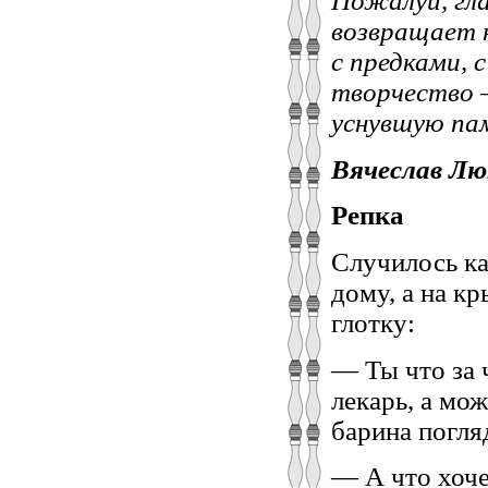
Пожалуй, гла
возвращает 
с предками, 
творчество 
уснувшую па
Вячеслав Л
Репка
Случилось ка
дому, а на к
глотку:
— Ты что за 
лекарь, а мо
барина погля
— А что хоче