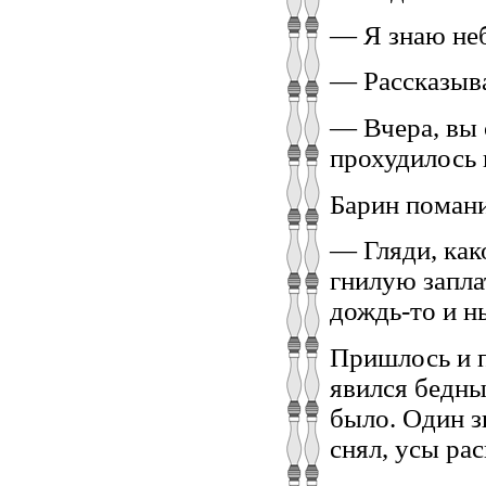
— Я знаю не
— Рассказыв
— Вчера, вы 
прохудилось н
Барин помани
— Гляди, как
гнилую запла
дождь-то и н
Пришлось и п
явился бедный
было. Один з
снял, усы рас