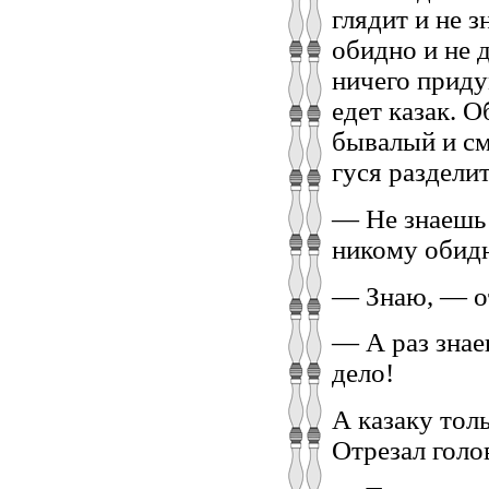
глядит и не з
обидно и не 
ничего приду
едет казак. О
бывалый и см
гуся разделит
— Не знаешь л
никому обид
— Знаю, — от
— А раз знае
дело!
А казаку толь
Отрезал голо