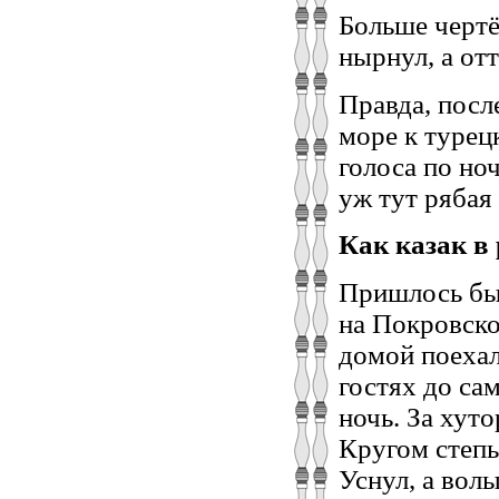
Больше чертё
нырнул, а отт
Правда, посл
море к турец
голоса по ноч
уж тут рябая 
Как казак в 
Пришлось быт
на Покровско
домой поехал
гостях до са
ночь. За хут
Кругом степь
Уснул, а вол