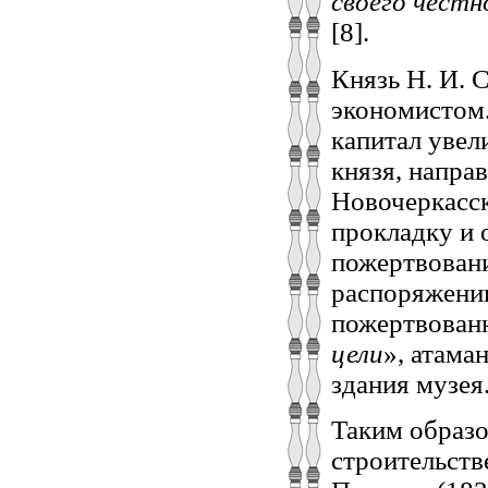
своего честн
[8].
Князь Н. И. 
экономистом.
капитал увел
князя, напра
Новочеркасск
прокладку и 
пожертвовани
распоряжении
пожертвованн
цели
», атама
здания музея
Таким образо
строительств