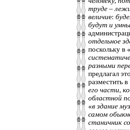
человеку, по
труде – леж
величи
е:
буде
будут и умн
администрац
отдельное зд
поскольку в 
систематиче
разными пер
предлагал эт
разместить в
его части,
ко
областной п
«
в здание му
самом обыкно
станичник со