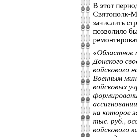
В этот перио
Святополк-М
зачислить ст
позволило бы
ремонтироват
«
Областное 
Донского сво
войскового н
Военным мин
войсковых уч
формирование
ассигновании
на которое 
тыс. руб., о
войскового к