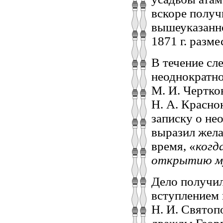
вскоре получи
вышеуказанно
1871 г. разм
В течение сл
неоднократно
М. И. Чертко
Н. А. Красно
записку о не
выразил жела
время, «
когд
открытию м
Дело получил
вступлением 
Н. И. Святоп