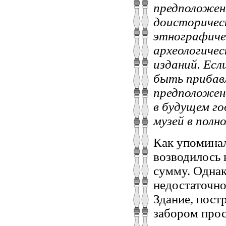
предположены
доисторическ
этнографичес
археологичес
изданий. Есл
быть прибавл
предположено
в будущем г
музей в полно
Как упоминал
возводилось
сумму. Однак
недостаточно 
Здание, пост
забором прос