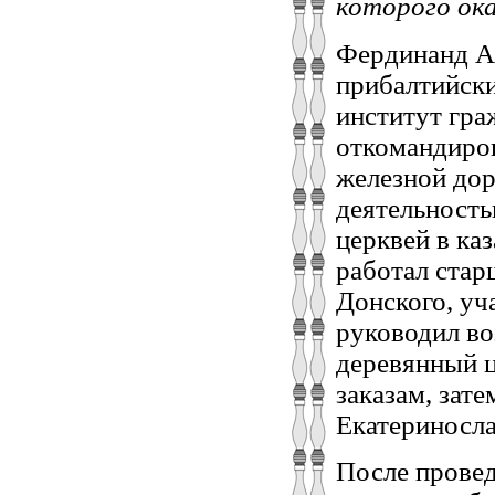
которого ока
Фердинанд Ав
прибалтийски
институт гра
откомандиров
железной дор
деятельность
церквей в ка
работал ста
Донского, уч
руководил во
деревянный ц
заказам, зат
Екатериносла
После провед