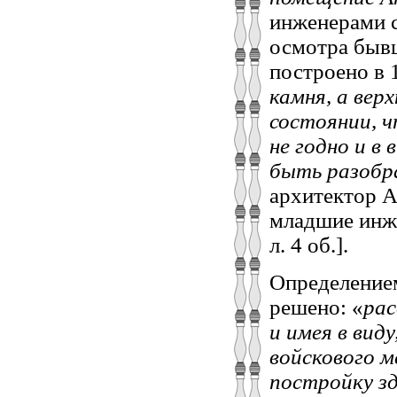
инженерами с
осмотра бывш
построено в 1
камня, а вер
состоянии, ч
не годно и в
быть разобр
архитектор А
младшие инже
л. 4 об.].
Определением
решено: «
рас
и имея в вид
войскового 
постройку з