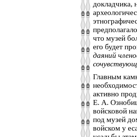
докладчика, 
археологичес
этнографичес
предполагало
что музей бо
его будет пр
даяний член
сочувствующ
Главным камн
необходимост
активно прод
Е. А. Озноби
войсковой на
под музей до
войском у ес
усадьбы атам