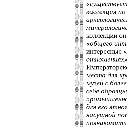
«
существует 
коллекция по
археологичес
минералогиче
коллекции он
«
общего инт
интересные «
отношениях
Императорско
места для хр
музей с боле
себе образцы
промышленнос
для его этно
насущной по
познакомить