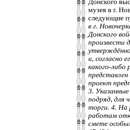
Донского выс
музея в г. Н
следующие п
в г. Новочер
Донского вой
произвести д
утверждённо
и, согласно 
какого-либо
представлен
проект предп
3. Указанны
подряд, для 
торги. 4. Н
работам отк
смете особы