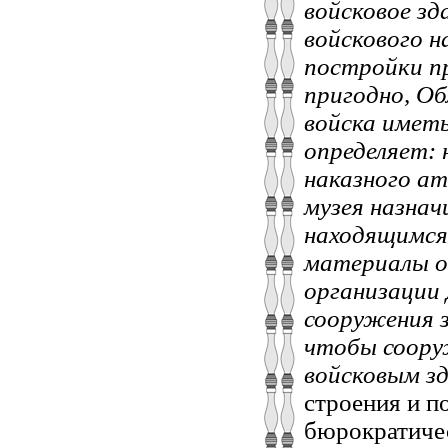
войсковое зд
войскового н
постройки пр
пригодно, Об
войска иметь
определяет:
наказного ат
музея назнач
находящимся
материалы о
организации
сооружения з
чтобы соору
войсковым з
строения и п
бюрократичес