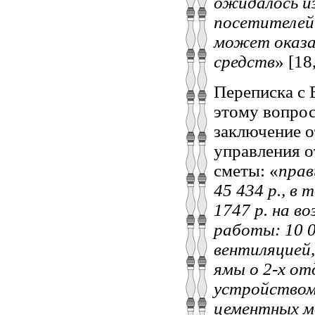
ожидалось из
посетителей
может оказат
средств
» [18,
Переписка с
этому вопрос
заключение о
управления о
сметы: «
прав
45 434 р., в
1747 р. на в
работы: 10 0
вентиляцией,
ямы о 2-х от
устройством 
цементных мо