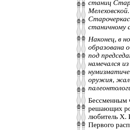
станиц Старо
Мелеховской.
Старочеркасс
станичному а
Наконец, в н
образована о
под председа
намечался из
нумизматиче
оружия, жало
палеонтолог
Бессменным ч
решающих рол
любитель Х. 
Первого расп