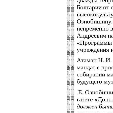
дважды Георг
Болгарии от 
высококульту
Ознобишину, 
непременно в
Андреевич на
«Программы Д
учреждения и
Атаман Н. И
мандат с про
собирании ма
будущего муз
Е. Ознобиши
газете «Донс
должен быть