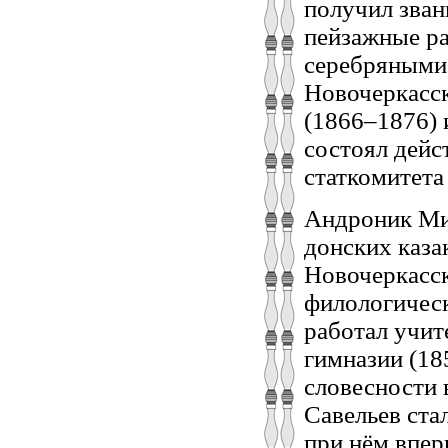
получил зван
пейзажные р
серебряными 
Новочеркасск
(1866–1876) 
состоял дейс
статкомитета
Андроник Мин
донских каза
Новочеркасск
филологическ
работал учит
гимназии (18
словесности 
Савельев ста
при нём впер