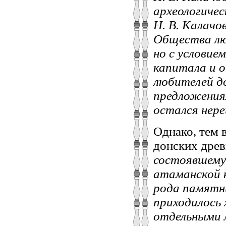
археологичес
Н. В. Калачо
Общества лю
но с условие
капитала и 
любителей до
предложения
остался нер
Однако, тем 
донских древ
состоявшему
атаманской 
рода памятн
приходилось 
отдельными 