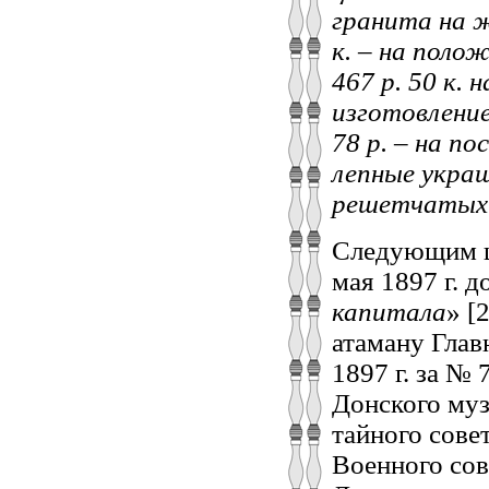
гранита на ж
к. – на поло
467 р. 50 к.
изготовление
78 р. – на п
лепные украш
решетчатых 
Следующим ша
мая 1897 г. д
капитала
» [
атаману Глав
1897 г. за №
Донского муз
тайного сове
Военного cов