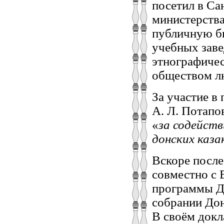
посетил в Са
министерств
публичную би
учебных заве
этнографиче
обществом лю
За участие в
А. Л. Потапо
«
за содейст
донских каза
Вскоре после
совместно с 
программы До
собрании Дон
В своём докл