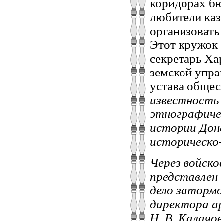
коридорах бю
любители каз
организовать
Этот кружок 
секретарь Ха
земской упра
устава общес
известность 
этнографиче
истории Донс
историческо
Через войск
представлен
дело затормо
директора а
Н. В. Калачов