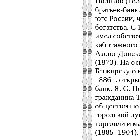
Поляков (18
братьев-банк
юге России, 
богатства. С 
имел собстве
каботажного 
Азово-Донско
(1873). На о
Банкирскую к
1886 г. откр
банк. Я. С. 
гражданина Т
общественной
городской ду
торговли и м
(1885
–
1904).