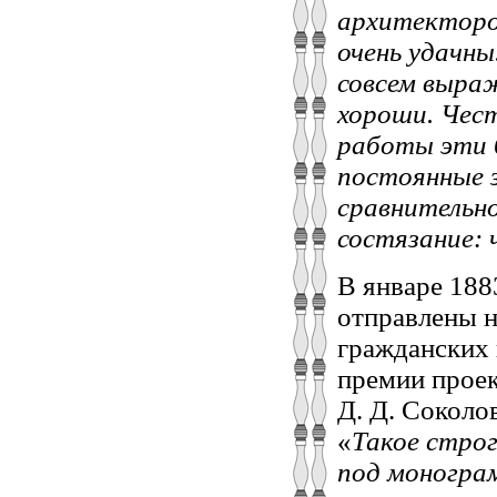
архитекторо
очень удачны
совсем выраж
хороши. Чест
работы эти 
постоянные 
сравнительн
состязание:
В январе 188
отправлены н
гражданских 
премии проек
Д. Д. Соколов
«
Такое стро
под моногра