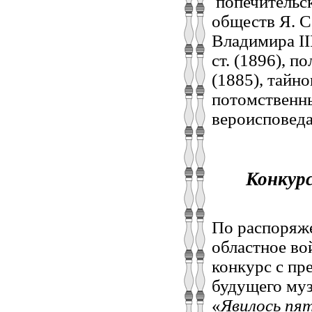
попечительск
обществ Я. С
Владимира III 
ст. (1896), п
(1885), тайно
потомственны
вероисповеда
Конкурс
По распоряже
областное во
конкурс с пр
будущего муз
«
Явилось пя