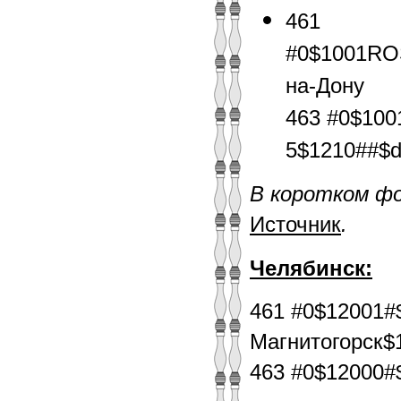
461
#0$1001RO
на-Дону
463 #0$10
5$1210##$
В коротком ф
Источник
.
Челябинск:
461 #0$12001#
Магнитогорск$
463 #0$12000#