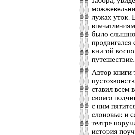
забора, увид
можжевельник
лужах уток.
впечатлениям
было слышно:
продвигался с
книгой воспо
путешествие.
Автор книги 
пустозвонст
ставил всем 
своего подчи
с ним пятится
слоновье: и с
театре поручи
история поуч