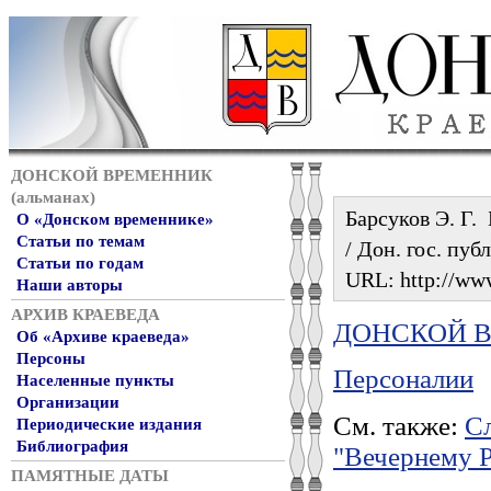
ДОНСКОЙ ВРЕМЕННИК
(альманах)
Барсуков Э. Г.
О «Донском временнике»
Статьи по темам
/ Дон. гос. пуб
Статьи по годам
URL: http://www
Наши авторы
АРХИВ КРАЕВЕДА
ДОНСКОЙ ВР
Об «Архиве краеведа»
Персоны
Персоналии
Населенные пункты
Организации
См. также:
Сл
Периодические издания
Библиография
"Вечернему 
ПАМЯТНЫЕ ДАТЫ