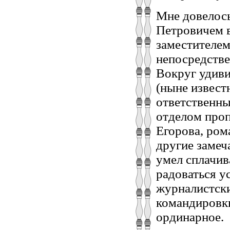
Мне довелось
Петровичем в
заместителем
непосредстве
Вокруг удиви
(ныне извест
ответственны
отделом про
Егорова, ром
другие замеч
умел сплачив
радоваться у
журналистски
командировки
ординарное.