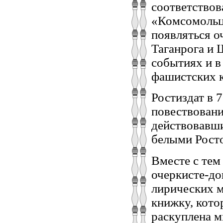
соответствов
«Комсомольца
появляться о
Таганрога и 
событиях и в
фашистских к
Ростиздат в 
повествовани
действовавши
белыми Рост
Вместе с тем
очеркисте-до
лирических 
книжку, кото
раскуплена м