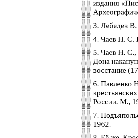
издания «Пис
Археографичес
3. Лебедев В.
4. Чаев Н. С.
5. Чаев Н. С
Дона наканун
восстание (17
6. Павленко Н
крестьянских
России. М., 1
7. Подъяполь
1962.
8. Её же. Кре