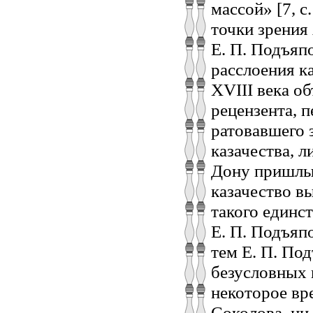
массой» [7, с
точки зрения
Е. П. Подъяп
расслоения ка
XVIII века о
рецензента, 
ратовавшего 
казачества, 
Дону пришлых
казачество в
такого единс
Е. П. Подъяп
тем Е. П. По
безусловных 
некоторое вр
Соколова, ни