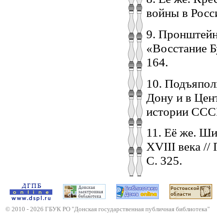
войны в Росси
9. Пронштейн 
«Восстание Б
164.
10. Подъяпол
Дону и в Цен
истории СССР.
11. Её же. Ш
XVIII века //
С. 325.
© 2010 -
2026
ГБУК РО "Донская государственная публичная библиотека"