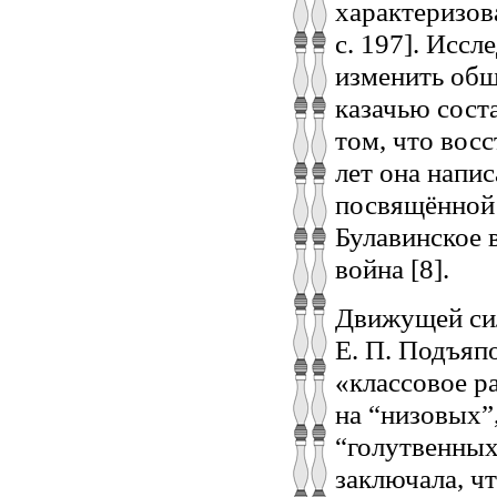
характеризова
с. 197]. Исс
изменить общ
казачью сост
том, что вос
лет она напис
посвящённой 
Булавинское 
война [8].
Движущей сил
Е. П. Подъяпо
«классовое р
на “низовых”
“голутвенных
заключала, ч