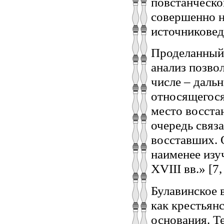
повстанческо
совершенно н
источниковед
Проделанный 
анализ позво
числе – даль
относящегося
место восста
очередь связ
восставших. 
наименее изу
XVIII вв.» [7, 
Булавинское 
как крестьян
основания. Т