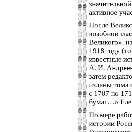
значительной
активное уча
После Велико
возобновилас
Великого», н
1918 году (то
известные ис
А. И. Андрее
затем редакт
изданы тома 
с 1707 по 17
бумаг…» Елен
По мере рабо
истории Росс
Булавинского