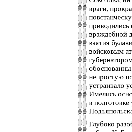
враги, прокр
повстанческую
приводились 
враждебной д
взятия булав
войсковым ат
губернатором
обоснованны.
непростую по
устраивало у
Имелись осно
в подготовке
Подъяпольска
Глубоко разо