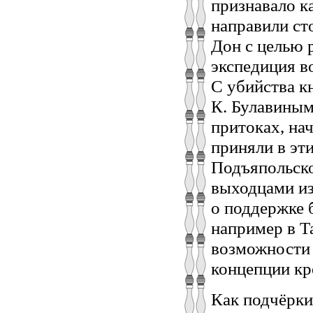
признавало к
направили ст
Дон с целью 
экспедиция в
С убийства кн
К. Булавиным
притоках, нач
приняли в эт
Подъяпольско
выходцами из
о поддержке 
например в Т
возможности 
концепции кр
Как подчёркив