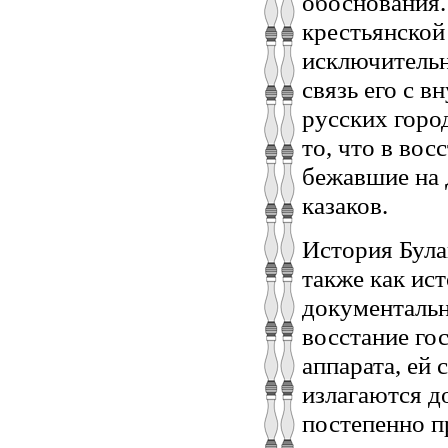
обоснования.
крестьянской
исключительн
связь его с в
русских горо
то, что в вос
бежавшие на 
казаков.
История Була
также как ис
документаль
восстание го
аппарата, ей 
излагаются д
постепенно п