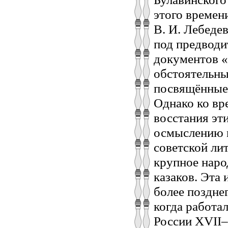
этого времен
В. И. Лебедев
под предводи
документов «
обстоятельные
посвящённые 
Однако ко вр
восстания эт
осмыслению 
советской ли
крупное наро
казаков. Эта 
более позднег
когда работа
России XVII–