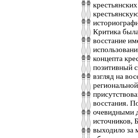
крестьянских 
крестьянскую
историографии
Критика была
восстание им
использовани
концепта кре
позитивный с
взгляд на вос
региональной
присутствова
восстания. П
очевидными д
источников, 
выходило за 