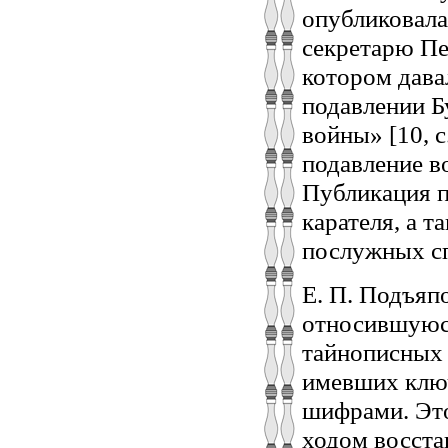
опубликовала
секретарю Пет
котором дава
подавлении Б
войны» [10, с
подавление в
Публикация п
карателя, а т
послужных сп
Е. П. Подъяп
относившуюся
тайнописных 
имевших ключ
шифрами. Это
ходом восста