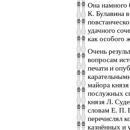
Она намного 
К. Булавина 
повстанческо
удачного соч
как особого 
Очень резуль
вопросам ист
печати и опу
карательными
майора князя 
послужных сп
князя Л. Суд
словам Е. П. 
перечислял к
казнённых и у