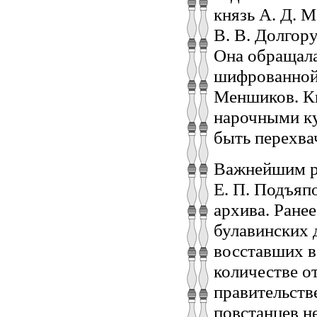
князь А. Д. 
В. В. Долгору
Она обращала
шифрованной 
Меншиков. Кн
нарочными ку
быть перехва
Важнейшим р
Е. П. Подъяп
архива. Ране
булавинских 
восставших в
количестве о
правительств
повстанцев не