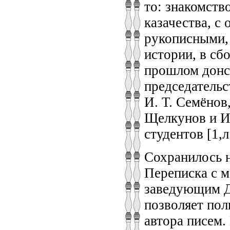
то: знакомств
казачества, с
рукописными, 
истории, в сб
прошлом донск
председательс
И. Т. Семёнов
Щелкунов и И
студентов [1,л
Сохранилось н
Переписка с м
заведующим Д
позволяет пол
автора писем.