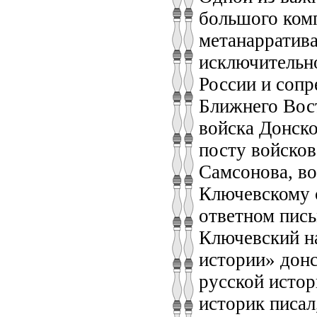
большого комп
метанарратива
исключительно
России и соп
Ближнего Вост
войска Донско
посту войсков
Самсонова, во
Ключевскому с
ответном пись
Ключевский н
истории» дон
русской истор
историк писал