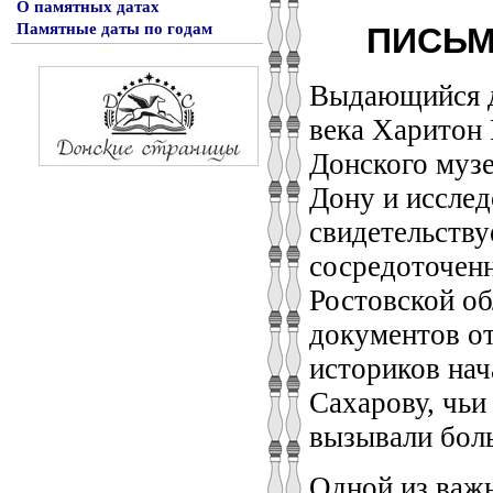
О памятных датах
Памятные даты по годам
ПИСЬМА
Выдающийся д
века Харитон
Донского музе
Дону и исслед
свидетельству
сосредоточенн
Ростовской об
документов от
историков на
Сахарову, чьи
вызывали боль
Одной из важ