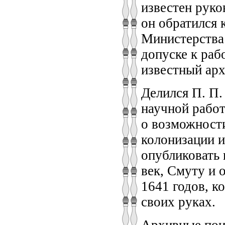
известен руко
он обратился
Министерства 
допуске к раб
известный арх
Делился П. П.
научной работ
о возможности
колонизации и
опубликовать 
век, Смуту и о
1641 годов, к
своих руках.
Архивные поис