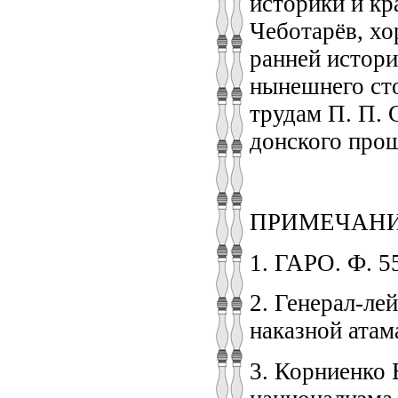
историки и кр
Чеботарёв, хо
ранней истори
нынешнего сто
трудам П. П. 
донского про
ПРИМЕЧАН
1. ГАРО. Ф. 55
2. Генерал-ле
наказной атам
3. Корниенко 