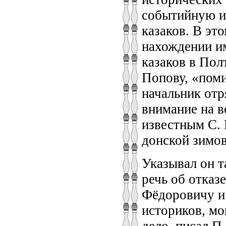
событийную и
казаков. В эт
нахождении им
казаков в Пол
Попову, «поми
начальник отр
внимание на в
известным С. 
донской зимов
Указывал он т
речь об отказ
Фёдоровичу и
историков, мо
дело, писал П