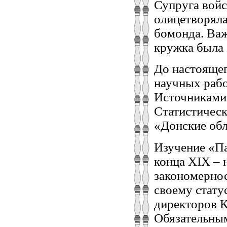
Супруга войс
олицетворяла
бомонда. Ва
кружка была 
До настоящег
научных рабо
Источниками 
Статистическ
«Донские обл
Изучение «Па
конца ХIХ – 
закономернос
своему стату
директоров К
Обязательным