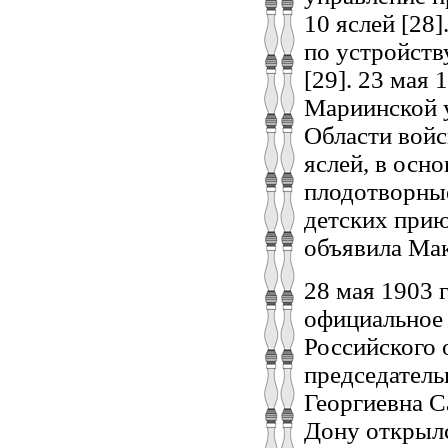
10 яслей [28
по устройств
[29]. 23 мая
Мариинской у
Области войс
яслей, в осн
плодотворные
детских при
объявила Мак
28 мая 1903 
официальное 
Российского
председатель
Георгиевна С
Дону открылс