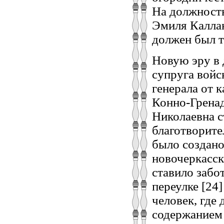
На должность
Эмиля Каллан
должен был т
Новую эру в 
супруга войс
генерала от 
Конно-Гренад
Николаевна с
благотворите
было создано
новочеркасск
ставило забо
переулке [24
человек, где
содержанием 