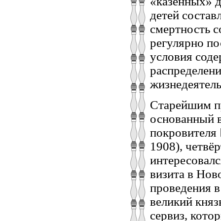
«казённых» д
детей составл
смертность с
регулярно по
условия соде
распределени
жизнедеятель
Старейшим п
основанный в
покровителя 
1908), четвё
интересовалс
визита в Ново
проведения в
великий кня
сервиз, кото