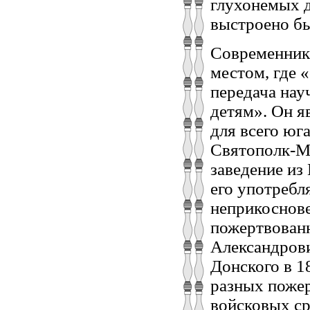
глухонемых д
выстроено бы
Современники
местом, где 
передача нау
детям». Он я
для всего юг
Святополк-М
заведение из
его употребл
неприкоснове
пожертвован
Александрови
Донского в 1
разных пожер
войсковых ср