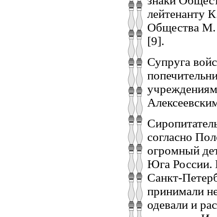
знаки Общест
лейтенанту К
Общества М.
[9].
Супруга войс
попечительн
учреждениям
Алексеевски
Сиропитатель
согласно Пол
огромный дет
Юга России. 
Санкт-Петерб
принимали не
одевали и ра