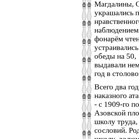
Магдалины, С
украшались п
нравственног
наблюдением 
фонарём чтен
устраивались
обеды на 50,
выдавали нем
год в столов
Всего два го
наказного ат
- с 1909-го п
Азовской пл
школу труда,
сословий. Ро
школу, должн