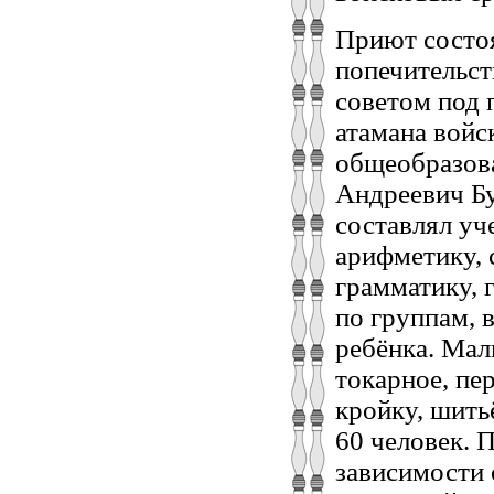
Приют состоя
попечительс
советом под 
атамана войс
общеобразов
Андреевич Бу
составлял уч
арифметику, 
грамматику, 
по группам, 
ребёнка. Мал
токарное, пе
кройку, шить
60 человек. П
зависимости 