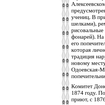
Алексеевском
предусмотрен
учениц. В пр
шелками), ре
рисовальные 
фонарей). На
его попечите
которая лично
традиция нар
новому мест
Одоевская-Ма
попечительни
Комитет Донс
1874 году. П
приют, с 187