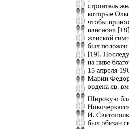
строитель же
которые Ольг
чтобы прино
пансиона [18
женской гимн
был положен 
[19]. Послед
на ниве благ
15 апреля 19
Марии Федор
ордена св. вм
Широкую благ
Новочеркасск
И. Святополк
был обязан с