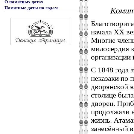
О памятных датах
Памятные даты по годам
Комит
Благотворите
начала ХХ ве
Многие члены
милосердия к
организации 
С 1848 года 
неказаки по 
дворянской э
столице была
дворец. Приб
продолжали 
жизнь. Атама
занесённый в