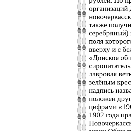
рублей. По п
организаций 
новочеркасск
также получи
серебряный) 
поля которог
вверху и с б
«Донское общ
сиропитатель
лавровая вет
зелёным крес
надпись назв
положен друг
цифрами «190
1902 года пр
Новочеркасск