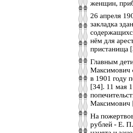
женщин, приб
26 апреля 19
закладка зда
содержащихся
нём для арес
пристанища [
Главным дет
Максимович с
в 1901 году 
[34]. 11 мая
попечительст
Максимович [
На пожертвов
рублей - Е. П
нанята и зан