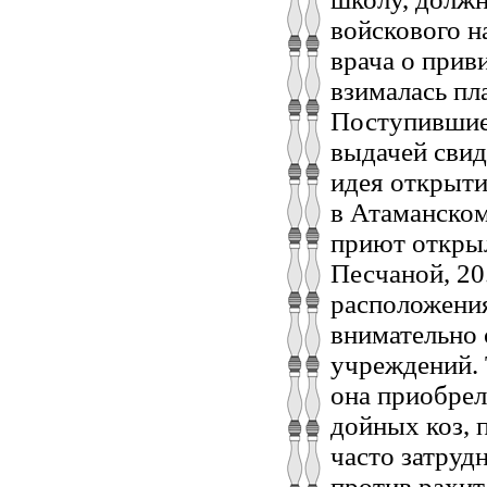
войскового н
врача о прив
взималась пл
Поступившие 
выдачей свид
идея открыти
в Атаманском
приют открыл
Песчаной, 20
расположения
внимательно 
учреждений. 
она приобрел
дойных коз, 
часто затрудн
против рахит