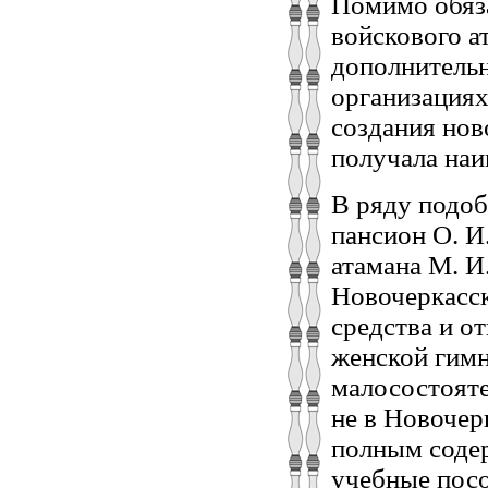
Помимо обяза
войскового а
дополнительн
организациях
создания нов
получала наи
В ряду подоб
пансион О. И
атамана М. И
Новочеркасск
средства и о
женской гимн
малосостояте
не в Новочер
полным соде
учебные посо