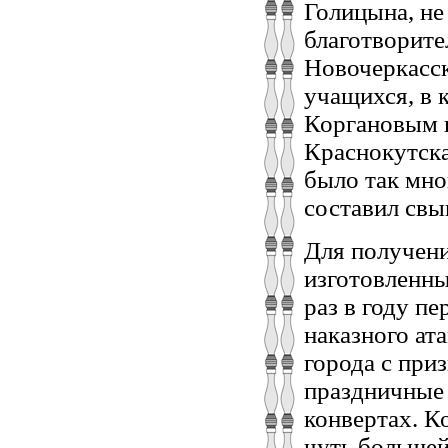
Голицына, не
благотворите
Новочеркасск
учащихся, в 
Коргановым и
Краснокутска
было так мно
составил свы
Для получени
изготовленны
раз в году п
наказного ат
города с при
праздничные 
конвертах. К
чуть большей