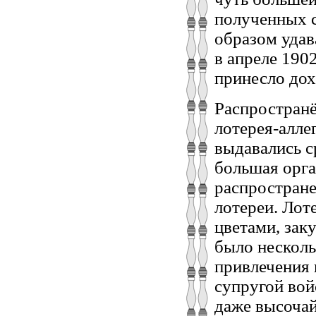
полученных с
образом удав
в апреле 190
принесло дох
Распростран
лотерея-алле
выдавались с
большая орга
распростран
лотереи. Лот
цветами, зак
было несколь
привлечения 
супругой вой
даже высоча