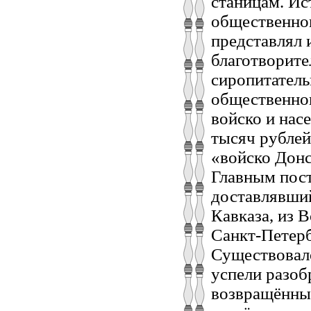
станицам. Ис
общественног
представлял 
благотворите
сиропитатель
общественног
войско и нас
тысяч рублей
«войско Донс
Главным пост
доставлявший
Кавказа, из 
Санкт-Петерб
Существовало
успели разобр
возвращённы