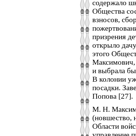
содержало шк
Общества сос
взносов, сбо
пожертвовани
призрения де
открыло дачу
этого Общест
Максимович, 
и выбрала б
В колонии уж
посадки. Зав
Попова [27].
М. Н. Максим
(новшество, 
Области войс
управление п