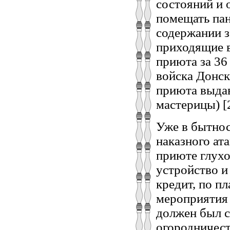
состояний и 
помещать па
содержании з
приходящие в
приюта за 36
войска Донск
приюта выдав
мастерицы) [
Уже в бытнос
наказного ат
приюте глух
устройство и
кредит, по п
мероприятия 
должен был с
огородничест