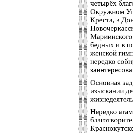
четырёх благ
Окружном Уп
Креста, в До
Новочеркасск
Мариинского 
бедных и в п
женской гимн
нередко соби
заинтересова
Основная зад
изыскании д
жизнедеятел
Нередко атам
благотворите
Краснокутско