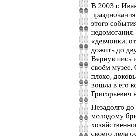
В 2003 г. Ива
празднования
этого события
недомогания. 
«девчонки, о
дожить до дву
Вернувшись из
своём музее.
плохо, доковы
вошла в его 
Григорьевич н
Незадолго до
молодому бри
хозяйственно
своего дела о