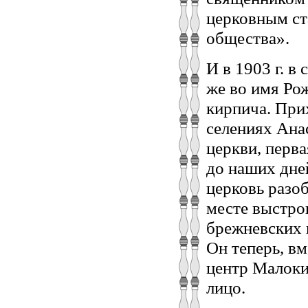
церковным ст
общества».
И в 1903 г. в
же во имя Ро
кирпича. При
селениях Ана
церкви, перва
до наших дней
церковь разоб
месте выстро
брежневских в
Он теперь, вм
центр Малокир
лицо.