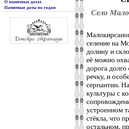
О памятных датах
Памятные даты по годам
Село Мало
Малокирсанов
селение на М
долину и скл
её можно охва
дорога долго
речку, и особ
серпантин. Н
культуры с к
сопровождени
устроенном т
стёкла, что п
остальном, пр