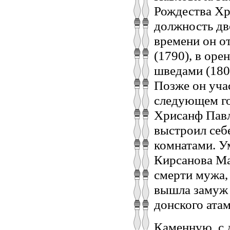
Рождества Хр
должность дв
времени он о
(1790), в оре
шведами (1809
Позже он учас
следующем го
Хрисанф Павл
выстроил себ
комнатами. Ум
Кирсанова Ма
смерти мужа,
вышла замуж 
донского атам
Каменную, с 