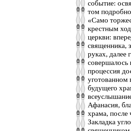
событие: осв
том подробно
«Само торжес
крестным ход
церкви: впер
священника, 
руках, далее
совершалось 
процессия до
уготованном 
будущего хра
всеуслышание
Афанасия, бл
храма, после 
Закладка угл
священником 