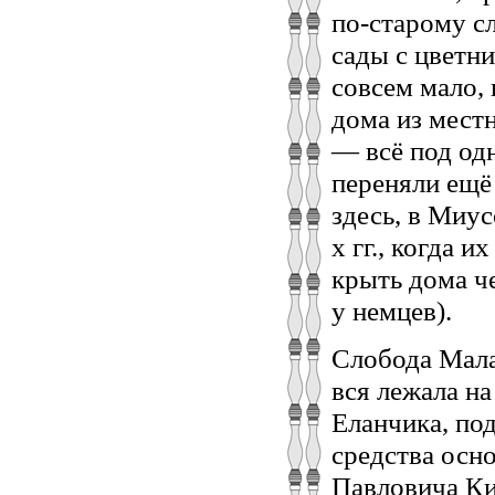
по-старому с
сады с цветн
совсем мало, 
дома из мест
— всё под од
переняли ещё
здесь, в Миус
х гг., когда 
крыть дома ч
у немцев).
Слобода Мала
вся лежала н
Еланчика, под
средства осн
Павловича Ки