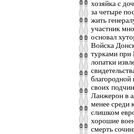
хозяйка с до
за четыре по
жить генерал
участник мно
основал хуто
Войска Донско
турками при 
лопатки извл
свидетельств
благородной 
своих подчин
Ланжерон в а
менее среди 
слишком евро
хорошие воен
смерть сочин