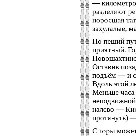
— километров
разделяют ре
поросшая тат
захудалые, м
Но пеший пут
приятный. Го
Новошахтинск
Оставив поза
подъём — и о
Вдоль этой ле
Меньше часа 
неподвижной 
налево — Кис
протянуть) —
С горы может