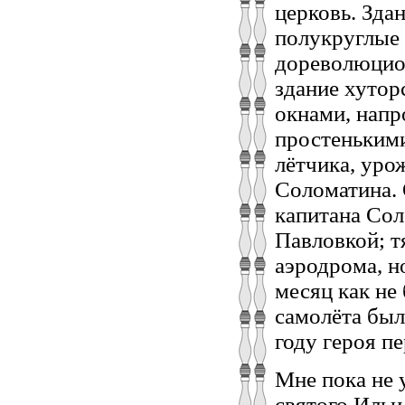
церковь. Зда
полукруглые
дореволюцио
здание хутор
окнами, напр
простенькими
лётчика, уро
Соломатина. 
капитана Сол
Павловкой; т
аэродрома, н
месяц как не
самолёта был
году героя п
Мне пока не 
святого Ильи