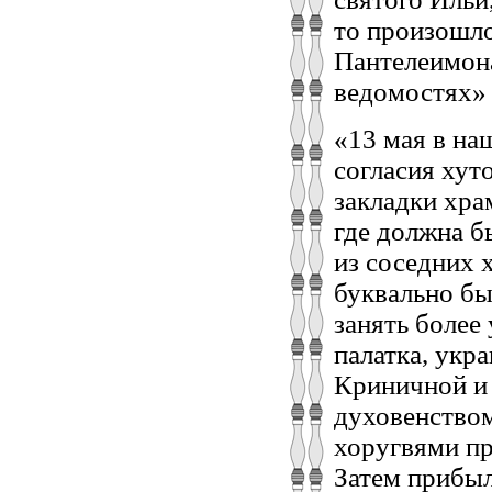
то произошло
Пантелеимон
ведомостях» 
«13 мая в на
согласия хут
закладки хра
где должна б
из соседних 
буквально бы
занять более
палатка, укр
Криничной и
духовенством
хоругвями пр
Затем прибыл