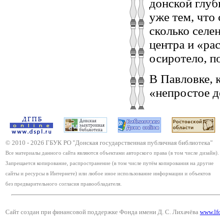
донской глуб
уже тем, что
сколько селе
центра и «ра
осиротело, п
В Павловке, 
«непростое д
© 2010 -
2026
ГБУК РО "Донская государственная публичная библиотека"
Все материалы данного сайта являются объектами авторского права (в том числе дизайн).
Запрещается копирование, распространение (в том числе путём копирования на другие
сайты и ресурсы в Интернете) или любое иное использование информации и объектов
без предварительного согласия правообладателя.
Сайт создан при финансовой поддержке Фонда имени Д. С. Лихачёва
www.lf