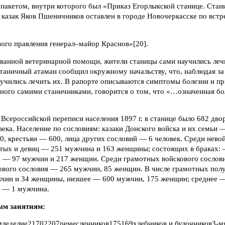
 пакетом, внутри которого был «Приказ Егорлыкской станице. Стан
 казак Яков Пшеничников оставлен в городе Новочеркасске по встр
ого правления генерал–майор Краснов»[20].
ванной ветеринарной помощи, жители станицы сами научились леч
станичный атаман сообщил окружному начальству, что, наблюдая з
учились лечить их. В рапорте описываются симптомы болезни и пр
ного самими станичниками, говорится о том, что «…означенная бо
Всеросcийской переписи населения 1897 г. в станице было 682 двор
ека. Население по сословиям: казаки Донского войска и их семьи
, крестьян — 600, лица других сословий — 6 человек. Среди нево
стых и девиц — 251 мужчина и 163 женщины; состоящих в браках:
 — 97 мужчин и 217 женщин. Среди грамотных войскового сослов
ового сословия — 265 мужчин, 85 женщин. В числе грамотных пол
чин и 34 женщины, низшее — 600 мужчин, 175 женщин; среднее 
 — 1 мужчина.
ым занятиям:
еделие21702207ремесленников175169хлебников и булочников3-м