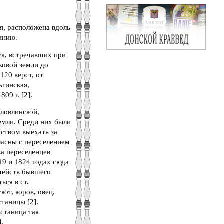
я, расположена вдоль
инию.
ск, встречавших при
ковой земли до
120 верст, от
ьгинская,
09 г. [2].
ловлинской,
емли. Среди них были
ством выехать за
ласны с переселением
ва переселенцев
19 и 1824 годах сюда
емейств бывшего
ься в ст.
от, коров, овец,
таницы [2].
 станица так
.