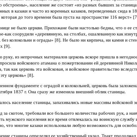
до обстроены», население же состоит «из разных бывших за стани
ных в казаки и часто из коренных казаков, переведенных сюда в 1
 которая до того времени была пуста на пространстве 116 верст» [7
анице не было церкви. Прихожане были настолько бедны, что о ее с
кое-как соорудили «деревянную, на столбах, ошалеванную как изнут
без колокольни и ограды» [8]. Не было ни кирпича, ни камня и ст
х [9].
 руку, из непрочных материалов церковь вскоре пришла в негодно
просила войскового атамана о пожертвовании ей деревянной Никол
, так как церковь эта войсковая, и войсковое правительство вследс
эту церковь» [8].
менном фундаменте с оградой и колокольней, церковь была заложена
ктября 1837 г. Она сразу же изменила внешний облик станицы.
лось население станицы, запахивались новые массивы войсковой з
д за скотом, требовали все большего количества рабочих рук, а на
ть мужского населения все время отвлекалась на воинскую службу и
но, что многие казаки использовали любую возможность для освоб
ение станицы определял ее хозяйственный уклад. Тракт продолжал