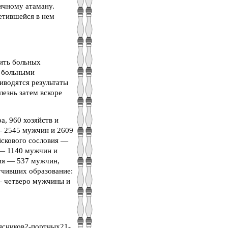
ичному атаману.
етившейся в нем
ить больных
а больными
иводятся результаты
лезнь затем вскоре
а, 960 хозяйств и
 — 2545 мужчин и 2609
йскового сословия —
 — 1140 мужчин и
ия — 537 мужчин,
учивших образование:
— четверо мужчины и
ясников2-портных21-