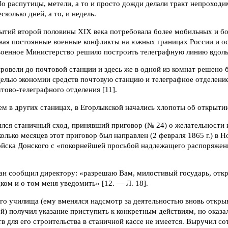
Но распутицы, метели, а то и просто дожди делали тракт непроход
сколько дней, а то, и недель.
ытий второй половины XIX века потребовала более мобильных и б
ывая постоянные военные конфликты на южных границах России и ос
военное Министерство решило построить телеграфную линию вдоль 
овели до почтовой станции и здесь же в одной из комнат решено 
целью экономии средств почтовую станцию и телеграфное отделени
ово-телеграфного отделения [11].
ем в других станицах, в Егорлыкской начались хлопоты об открыти
оялся станичный сход, принявший приговор (№ 24) о желательности
олько месяцев этот приговор был направлен (2 февраля 1865 г.) в Н
йска Донского с «покорнейшей просьбой надлежащего распоряжени
ман сообщил директору: «разрешаю Вам, милостивый государь, отк
ом и о том меня уведомить» [12. — Л. 18].
го училища (ему вменялся надсмотр за деятельностью вновь откры
й) получил указание приступить к конкретным действиям, но оказал
в для его строительства в станичной кассе не имеется. Выручил со