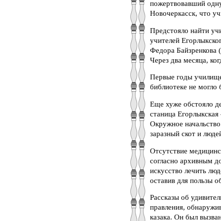
пожертвовавший одну
Новочеркасск, что уч
Предстояло найти уч
учителей Егорлыкског
Федора Байзренкова 
Через два месяца, ко
Первые годы училище
библиотеке не могло б
Еще хуже обстояло д
станица Егорлыкская
Окружное начальство
заразный скот и люде
Отсутствие медицинс
согласно архивным д
искусство лечить лю
оставив для пользы о
Рассказы об удивите
правления, обнаружив
казака. Он был вызван