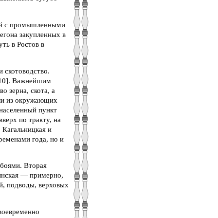
зей с промышленными
регона закупленных в
ть в Ростов в
и скотоводство.
[10]. Важнейшим
о зерна, скота, а
ели из окружающих
 населенный пункт
верх по тракту, на
 Кагальницкая и
ременами года, но и
ебоями. Вторая
тинская — примерно,
ей, подводы, верховых
своевременно