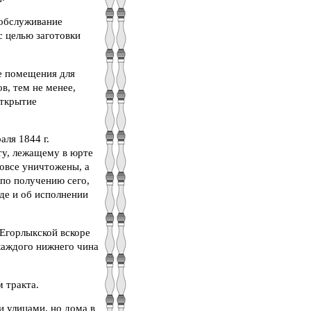
 обслуживание
с целью заготовки
е помещения для
в, тем не менее,
открытие
аля 1844 г.
ту, лежащему в юрте
вовсе уничтожены, а
по получению сего,
де и об исполнении
 Егорлыкской вскоре
 каждого нижнего чина
 тракта.
и улицами, но дома в