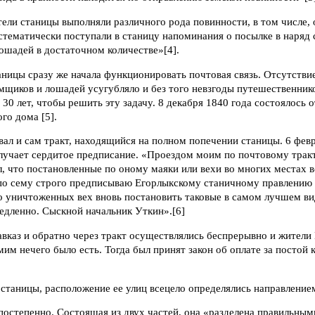
ели станицы выполняли различного рода повинности, в том числе,
стематически поступали в станицу напоминания о посылке в наряд 
ошадей в достаточном количестве»[4].
аницы сразу же начала функционировать почтовая связь. Отсутстви
мщиков и лошадей усугубляло и без того невзгоды путешественнико
30 лет, чтобы решить эту задачу. 8 декабря 1840 года состоялось 
го дома [5].
ал и сам тракт, находящийся на полном попечении станицы. 6 февр
лучает сердитое предписание. «Проездом моим по почтовому трак
, что постановленные по оному маяки или вехи во многих местах 
 по сему строго предписываю Егорлыкскому станичному правлению 
о уничтоженных вех вновь постановить таковые в самом лучшем ви
едленно. Сыскной начальник Уткин».[6]
вказ и обратно через тракт осуществлялись беспрерывно и жители
мим нечего было есть. Тогда был принят закон об оплате за постой
станицы, расположение ее улиц всецело определялись направлением
постепенно. Состоящая из двух частей, она «разделена правильным