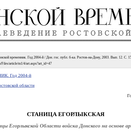
нской временник. Год 2004-й / Дон. гос. публ. б-ка. Ростов-на-Дону, 2003. Вып. 12. С. 1
/Files/article/m1/4/art.aspx?art_id=47
К. Год 2004-й
остовской области
Г
СТАНИЦА ЕГОРЛЫКСКАЯ
цы Егорлыкской Области войска Донского на основе а