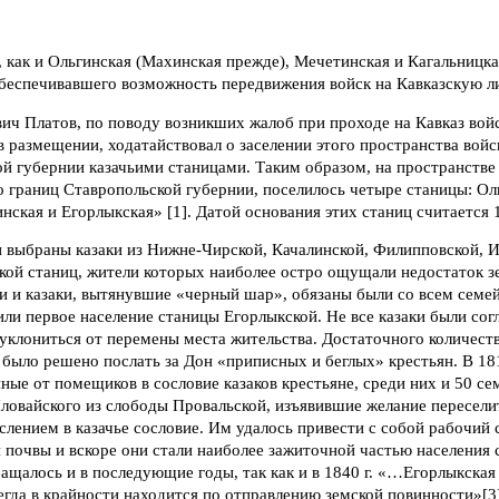
 как и Ольгинская (Махинская прежде), Мечетинская и Кагальницка
 обеспечивавшего возможность передвижения войск на Кавказскую л
ич Платов, по поводу возникших жалоб при проходе на Кавказ вой
в размещении, ходатайствовал о заселении этого пространства войс
й губернии казачьими станицами. Таким образом, на пространстве 
 границ Ставропольской губернии, поселилось четыре станицы: Ол
ская и Егорлыкская» [1]. Датой основания этих станиц считается 18
и выбраны казаки из Нижне-Чирской, Качалинской, Филипповской, И
кой станиц, жители которых наиболее остро ощущали недостаток з
и и казаки, вытянувшие «черный шар», обязаны были со всем семей
или первое население станицы Егорлыкской. Не все казаки были сог
 уклониться от перемены места жительства. Достаточного количест
и было решено послать за Дон «приписных и беглых» крестьян. В 18
ые от помещиков в сословие казаков крестьяне, среди них и 50 с
ловайского из слободы Провальской, изъявившие желание переселит
лением в казачье сословие. Им удалось привести с собой рабочий ск
 почвы и вскоре они стали наиболее зажиточной частью населения с
ащалось и в последующие годы, так как и в 1840 г. «…Егорлыкская
егда в крайности находится по отправлению земской повинности»[3]