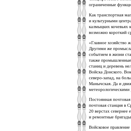
ограниченные функци
Как транспортная ма
и культурными центра
калмыцких кочевьях к
возможно короткий с
«Главное хозяйство ж
Другими же промысла
событием в жизни ста
также промышленные 
станиц и деревень не
Войска Донского. Вок
северо-запад, на бол
Манычская. Да и движ
метеорологическими 
Постоянная почтовая 
почтовая станция в 
20 верстах севернее 
и ремонтные бригады
Войсковое правление 