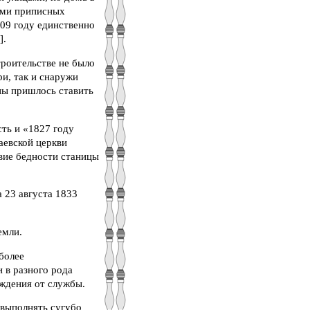
цами приписных
809 году единственно
].
троительстве не было
ри, так и снаружи
ены пришлось ставить
сть и «1827 году
аевской церкви
твие бедности станицы
 23 августа 1833
емли.
иболее
 в разного рода
ождения от службы.
 выполнять сугубо