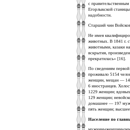
с правительственным
Егорлыкской станицы
надобности.
Старший чин Войсков
Не имея квалифициро
животных. В 1841 г. 
животными, казаки на
вскрытия, произведен
прекратилась» [16].
По сведениям первой 
проживало 5154 челов
женщин, мещан — 140
6 иностранцев. Холо
1229 женщин; вдовых
129 женщин; невойск
домашнее — 197 муж
пять женщин; высшее
Население по главн
мужчиныженщиныземл