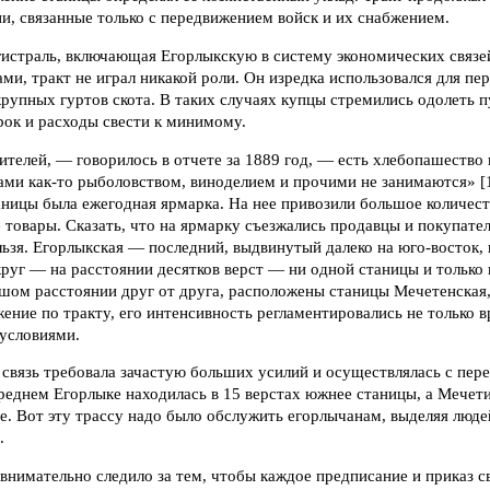
и, связанные только с передвижением войск и их снабжением.
гистраль, включающая Егорлыкскую в систему экономических свя
ми, тракт не играл никакой роли. Он изредка использовался для пе
рупных гуртов скота. В таких случаях купцы стремились одолеть пу
рок и расходы свести к минимому.
ителей, — говорилось в отчете за 1889 год, — есть хлебопашество 
ми как-то рыболовством, виноделием и прочими не занимаются» 
ницы была ежегодная ярмарка. На нее привозили большое количеств
товары. Сказать, что на ярмарку съезжались продавцы и покупат
льзя. Егорлыкская — последний, выдвинутый далеко на юго-восток,
руг — на расстоянии десятков верст — ни одной станицы и только в
ьшом расстоянии друг от друга, расположены станицы Мечетенская,
ение по тракту, его интенсивность регламентировались не только в
условиями.
связь требовала зачастую больших усилий и осуществлялась с пер
Среднем Егорлыке находилась в 15 верстах южнее станицы, а Мече
ее. Вот эту трассу надо было обслужить егорлычанам, выделяя люд
.
внимательно следило за тем, чтобы каждое предписание и приказ 