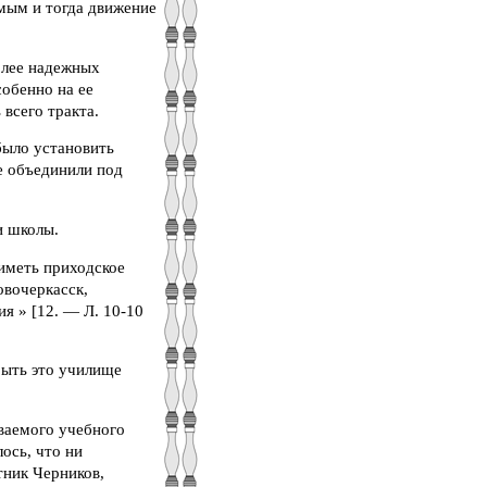
имым и тогда движение
олее надежных
обенно на ее
всего тракта.
было установить
е объединили под
и школы.
 иметь приходское
овочеркасск,
я » [12. — Л. 10-10
рыть это училище
ваемого учебного
ось, что ни
тник Черников,