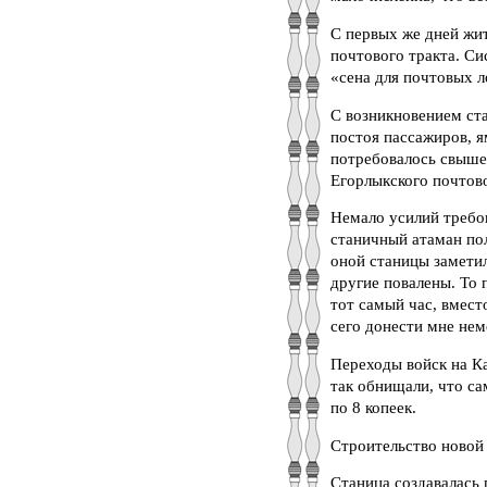
С первых же дней жит
почтового тракта. Cи
«сена для почтовых л
С возникновением ст
постоя пассажиров, я
потребовалось свыше 
Егорлыкского почтово
Немало усилий требов
станичный атаман по
оной станицы заметил
другие повалены. То
тот самый час, вмест
сего донести мне нем
Переходы войск на Ка
так обнищали, что са
по 8 копеек.
Строительство новой 
Станица создавалась 