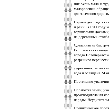
них очень малы и ху
малороссиян, обращен
для заселения дороги,
Первые два года в ст
и речи. В 1811 году 
вершковыми досками, 
на деревянных столба
Cделанная на быструю
Егорлыкская станица 
города Новочеркасска
разрешило перенести 
Деревянная, но на ка
года и освящена 24 о
Постепенно увеличива
Обработка земли, ухо
производительная час
наряды. Неудивитель
Специфическое полож