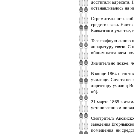
достигали адресата. 
останавливалось на не
Стремительность соб
средств связи. Учит
Кавказском участке, 
Телеграфную линию пр
аппаратуру связи. С 
общим названием почт
Значительно позже, ч
В конце 1864 г. сост
училище. Спустя неск
директору училищ Во
об].
21 марта 1865 г. ата
установленным порядк
Смотритель Аксайско
заведения Егорлыкско
помещения, ни средст