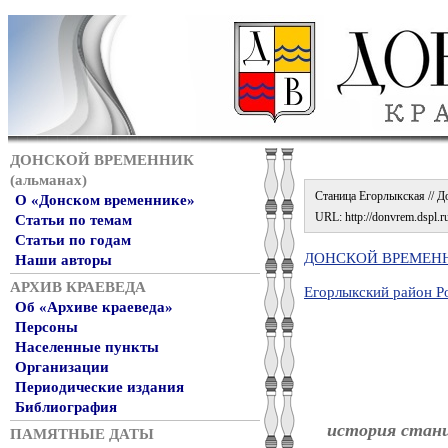
ДОНСКОЙ ВРЕМЕННИК
(альманах)
Станица Егорлыкская // До
О «Донском временнике»
URL: http://donvrem.dspl.ru
Статьи по темам
Статьи по годам
ДОНСКОЙ ВРЕМЕННИ
Наши авторы
АРХИВ КРАЕВЕДА
Егорлыкский район Р
Об «Архиве краеведа»
Персоны
Населенные пункты
Организации
Периодические издания
Библиография
история стани
ПАМЯТНЫЕ ДАТЫ