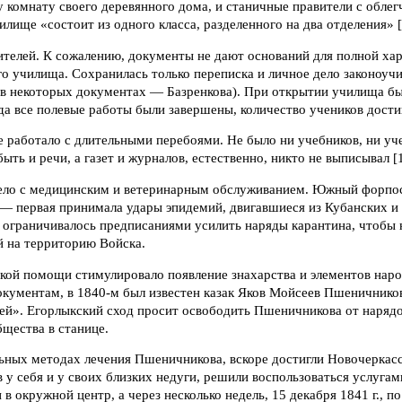
 комнату своего деревянного дома, и станичные правители с обле
илище «состоит из одного класса, разделенного на два отделения» [
ителей. К сожалению, документы не дают оснований для полной ха
о училища. Сохранилась только переписка и личное дело законоуч
(в некоторых документах — Базренкова). При открытии училища бы
гда все полевые работы были завершены, количество учеников дости
 работало с длительными перебоями. Не было ни учебников, ни уч
ыть и речи, а газет и журналов, естественно, никто не выписывал [1
ело с медицинским и ветеринарным обслуживанием. Южный форпо
 — первая принимала удары эпидемий, двигавшиеся из Кубанских и
 ограничивалось предписаниями усилить наряды карантина, чтобы 
й на территорию Войска.
кой помощи стимулировало появление знахарства и элементов наро
окументам, в 1840-м был известен казак Яков Мойсеев Пшеничнико
дей». Егорлыкский сход просит освободить Пшеничникова от нарядо
бщества в станице.
льных методах лечения Пшеничникова, вскоре достигли Новочеркасс
 у себя и у своих близких недуги, решили воспользоваться услугам
 в окружной центр, а через несколько недель, 15 декабря 1841 г., п