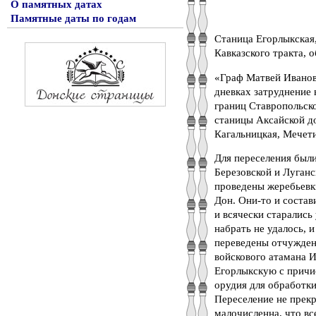
О памятных датах
Памятные даты по годам
Станица Егорлыкская,
Кавказского тракта,
«Граф Матвей Иванов
дневках затруднение 
границ Ставропольско
станицы Аксайской до
Кагальницкая, Мечетин
Для переселения был
Березовской и Луганс
проведены жеребьевк
Дон. Они-то и состав
и всячески старались
набрать не удалось, 
переведены отчужденн
войскового атамана И
Егорлыкскую с причис
орудия для обработки
Переселение не прекр
малочисленна, что вс