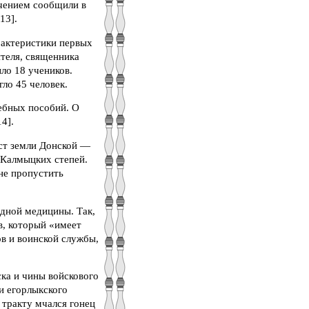
гчением сообщили в
13].
рактеристики первых
ителя, священника
ло 18 учеников.
гло 45 человек.
ебных пособий. О
4].
ст земли Донской —
 Калмыцких степей.
не пропустить
дной медицины. Так,
в, который «имеет
в и воинской службы,
ка и чины войскового
и егорлыкского
о тракту мчался гонец