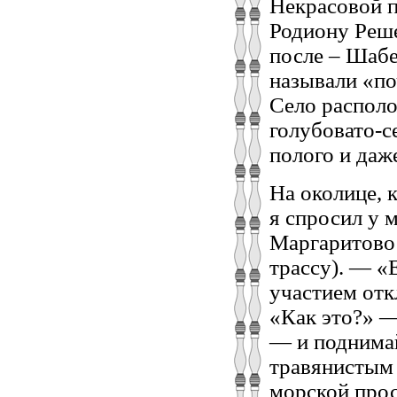
Некрасовой п
Родиону Реше
после – Шабе
называли «по
Село располо
голубовато-с
полого и даж
На околице, 
я спросил у 
Маргаритово 
трассу). — 
участием отк
«Как это?» —
— и поднимай
травянистым
морской прос