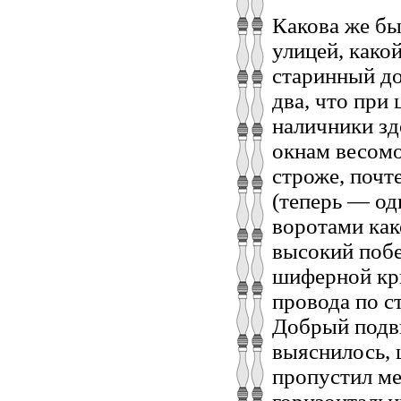
Какова же бы
улицей, како
старинный до
два, что при
наличники зд
окнам весомо
строже, почт
(теперь — од
воротами как
высокий поб
шиферной кр
провода по с
Добрый подв
выяснилось, 
пропустил м