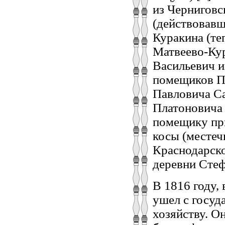
из Черниговс
(действовавш
Куракина (те
Матвеево-Кур
Васильевич и 
помещиков Пр
Павловича Са
Платоновича 
помещику пр
косы (местеч
Краснодарско
деревни Стеф
В 1816 году, 
ушел с госуд
хозяйству. Он