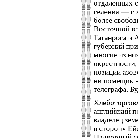
отдаленных с
селения — с 
более свобод
Восточной во
Таганрога и 
губерний при
многие из ни
окрестности,
позиции азов
ни помещик н
телеграфа. Б
Хлеботорговл
английский п
владелец зем
в сторону Ейс
Надворный с