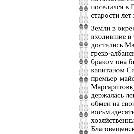
поселился в 
старости ле
Земли в окре
входившие в 
достались Ма
греко-албанс
браком она б
капитаном Са
премьер-май
Маргаритовку
держалась ле
обмен на сво
восьмидесяти
хозяйственны
Благовещенск