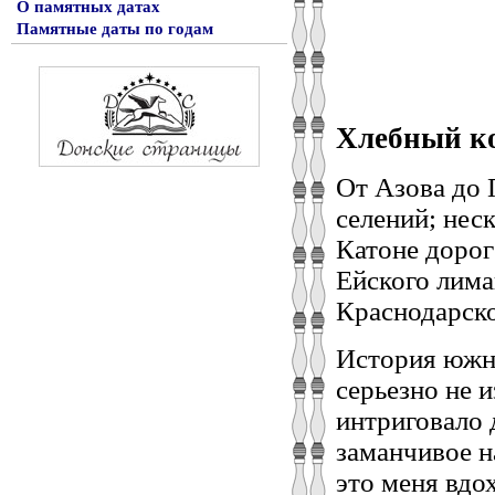
О памятных датах
Памятные даты по годам
Хлебный к
От Азова до 
селений; нес
Катоне дорог
Ейского лима
Краснодарско
История южно
серьезно не и
интриговало 
заманчивое 
это меня вдо