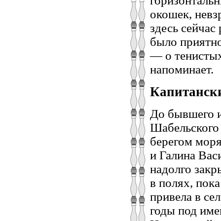
горизонтальн
окошек, невз
здесь сейчас 
было приятно
— о тенистых
напоминает.
Капитански
До бывшего и
Шабельского 
берегом моря
и Галина Васи
надолго закр
в полях, пока
привела в се
годы под име