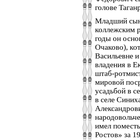
голове Таган
Младший сын
коллежским р
годы он осно
Очаково), ко
Васильевне и
владения в Е
штаб-ротмист
мировой поср
усадьбой в се
в селе Синих
Александрови
народовольче
имел поместь
Ростов» за 19