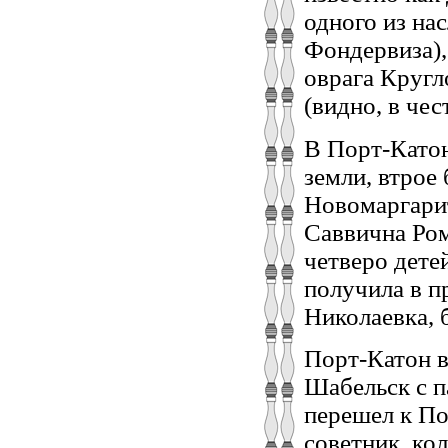
одного из на
Фондервиза),
оврага Кругл
(видно, в чес
В Порт-Като
земли, втрое
Новомаргарит
Саввична Ром
четверо дете
получила в п
Николаевка, 
Порт-Катон в
Шабельск с 
перешел к По
советник, ко