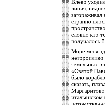
Влево уходил
линия, видне
загораживал 
странно плос
пространство
словно кто-т
получалось б
Море меня зд
неторопливо 
земельных вл
«Святой Пав
было кораблю
сказать, плав
Маргаритово.
итальянском 
потомственн