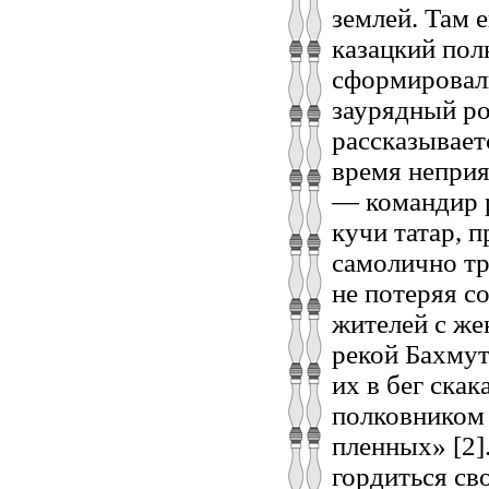
землей. Там 
казацкий полк
сформировал
заурядный р
рассказывает
время неприя
— командир р
кучи татар, 
самолично тр
не потеряя с
жителей с же
рекой Бахмут
их в бег скак
полковником 
пленных» [2]
гордиться св