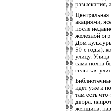
разыскания, 
Центральная 
акациями, яс
после недавн
железной огр
Дом культуры
50-е годы), 
улицу. Улица
сама полна б
сельская ул
Библиотечные
идет уже к п
там есть что-
двора, напро
женщина, нав