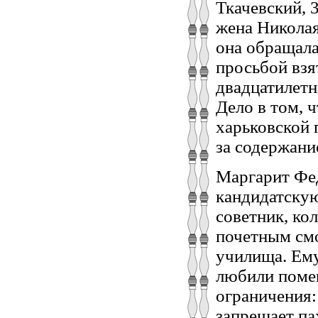
Ткачевский, 
жена Николая
она обращала
просьбой взя
двадцатилетн
Дело в том, ч
харьковской 
за содержани
Маргарит Фед
кандидатску
советник, кол
почетным смо
училища. Ему
любили помещ
ограничения:
запрещает па