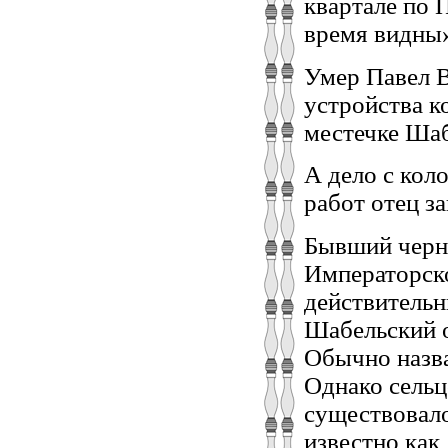
квартале по 
время видны»
Умер Павел В
устройства к
местечке Шаб
А дело с кол
работ отец з
Бывший черни
Императорско
действительн
Шабельский о
Обычно назва
Однако сельц
существовало
известно как