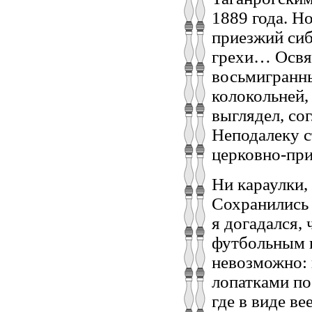
1889 года. Но
приезжий сиб
грехи… Освят
восьмигранн
колокольней,
выглядел, со
Неподалеку с
церковно-при
Ни караулки,
Сохранились 
я догадался,
футбольным п
невозможно: 
лопатками по
где в виде в