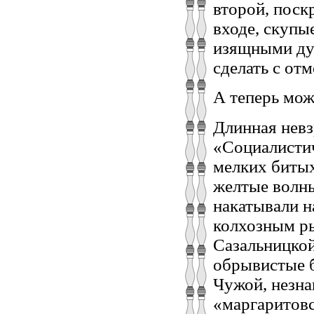
второй, поск
входе, скупы
изящными ду
сделать с от
А теперь мож
Длинная невз
«Социалистич
мелких битых
желтые волны
накатывали н
колхозным ры
Сазальницкой
обрывистые б
Чужой, незна
«маргаритовс