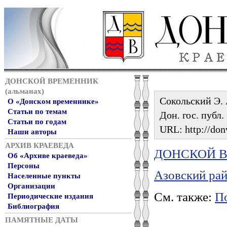
ДОНСКОЙ ВРЕМЕННИК
(альманах)
Сокольский Э. 
О «Донском временнике»
Статьи по темам
Дон. гос. публ.
Статьи по годам
URL: http://don
Наши авторы
АРХИВ КРАЕВЕДА
ДОНСКОЙ ВР
Об «Архиве краеведа»
Персоны
Азовский рай
Населенные пункты
Организации
См. также:
По
Периодические издания
Библиография
ПАМЯТНЫЕ ДАТЫ