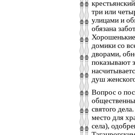
крестьянский
три или четы
улицами и о
обязана забо
Хорошенькие,
домики со в
дворами, обн
показывают з
насчитываетс
душ женского
Вопрос о пос
общественный
святого дела.
место для хр
села), одобр
Таганрогски