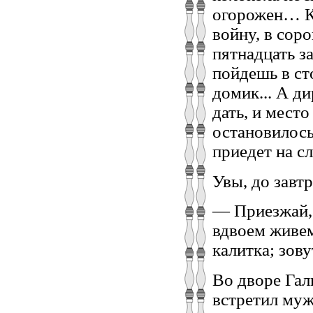
огорожен… Ка
войну, в сор
пятнадцать з
пойдешь в с
домик... А д
дать, и место
остановилось
приедет на с
Увы, до завтр
— Приезжай,
вдвоем живем
калитка; зову
Во дворе Гал
встретил муж