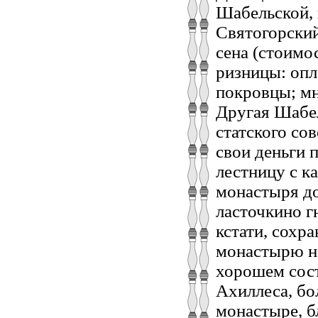
Шабельской, 
Святогорский
сена (стоимо
ризницы: опл
покровцы; мн
Другая Шабел
статского со
свои деньги 
лестницу с к
монастыря до
ласточкино г
кстати, сохр
монастырю н
хорошем сост
Ахиллеса, бо
монастыре, б