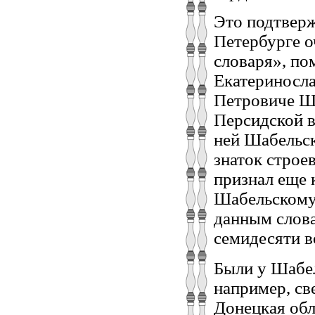
Это подтверж
Петербурге о
словаря», по
Екатериносла
Петровиче Ша
Персидской в
ней Шабельск
знаток строе
признал еще 
Шабельскому 
данным слова
семидесяти во
Были у Шабел
например, св
Донецкая обл