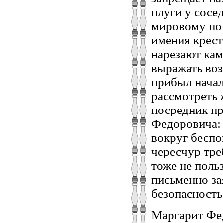
плуги у сосе
мировому пос
имения кресть
нарезают кам
выражать во
прибыл нача
рассмотреть
посредник пр
Федоровича: 
вокруг беспо
чересчур тр
тоже не поль
письменно за
безопасность
Маргарит Фед