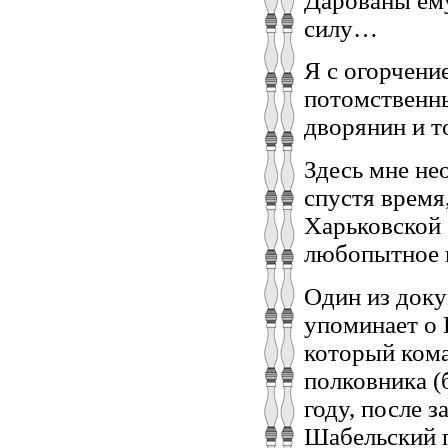
Дарованы ему
силу…
Я с огорчени
потомственны
дворянин и т
Здесь мне не
спустя время
Харьковской 
любопытное и
Один из доку
упоминает о 
который кома
полковника (
году, после з
Шабельский п