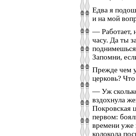
Едва я подош
и на мой воп
— Работает, н
часу. Да ты 
поднимешься п
Запомни, есл
Прежде чем у
церковь? Что 
— Уж сколько 
вздохнула ж
Покровская ц
первом: боял
времени уже 
колокола пос