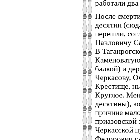
работали два
После смерт
десятин (сюд
перешли, сог
Павловичу Са
В Таганрогск
Каменоватую
балкой) и де
Черкасову, 
Крестище, ны
Круглое. Мен
десятины), к
причине мало
приазовской 
Черкасской п
Федорович св