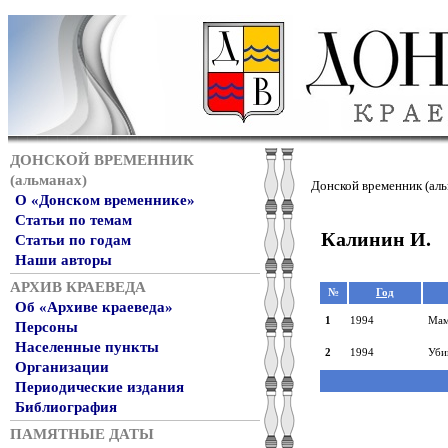
ДОНСКОЙ ВРЕМЕННИК
(альманах)
Донской временник (аль
О «Донском временнике»
Статьи по темам
Калинин И.
Статьи по годам
Наши авторы
АРХИВ КРАЕВЕДА
№
Год
Об «Архиве краеведа»
1
1994
Мам
Персоны
Населенные пункты
2
1994
Уби
Организации
Периодические издания
Библиография
ПАМЯТНЫЕ ДАТЫ