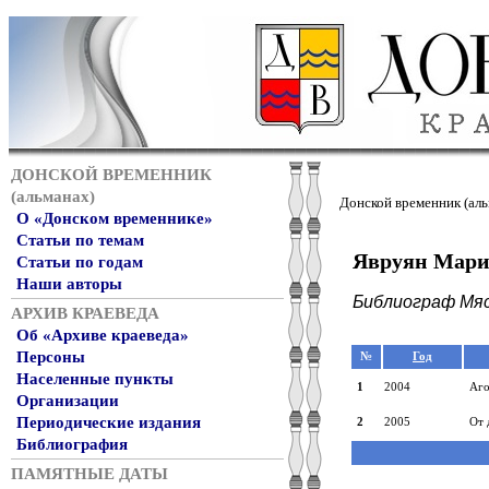
ДОНСКОЙ ВРЕМЕННИК
(альманах)
Донской временник (аль
О «Донском временнике»
Статьи по темам
Явруян Мари
Статьи по годам
Наши авторы
Библиограф Мяс
АРХИВ КРАЕВЕДА
Об «Архиве краеведа»
Персоны
№
Год
Населенные пункты
1
2004
Аго
Организации
Периодические издания
2
2005
От 
Библиография
ПАМЯТНЫЕ ДАТЫ