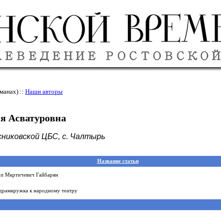
манах) ::
Наши авторы
я Асватуровна
никовской ЦБС, с. Чалтырь
Название статьи
п Мкртичевич Гайбарян
драмкружка к народному театру